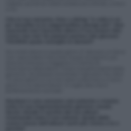
inglese, quindi se volete andare più a fondo, unitevi
a noi.
Cito la tua canzone, How u doing: “a volte è un
po’ dura/Ma io la sopporto/Non piango più”. Non
nascondi mai l’oscurità dietro il tuo essere idol.
Come stai ora? Se potessi parlare alla giovane
YOUNHA quale consiglio le daresti?
Sto molto bene in questi giorni. E’ davvero un bene
non nascondere l’oscurità, ma più la esprimi, più
diventa intensa e maggiore è il rischio di
diventarne dipendenti. Forse è la particolarità della
gioventù. Se potessi incontrare il giovane me, direi:
“Ci sono giorni in cui non riesci a dormire e ci sono
giorni in cui dormi bene”. E voglio dire che è
perfettamente normale”.
Stardust è una canzone così potente e mostra
tutta la tua impressionante gamma vocale.
Savior chiude il cerchio del tuo album
mostrando tutto il tuo talento. Quale delle
nuove tracce dell’album senti più vicina a te e
perché?