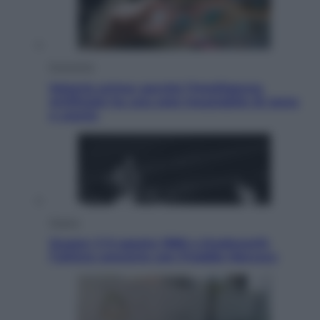
Economia
Materie prime: perché l’Intelligenza
Artificiale ha una sete insaziabile di rame
e uranio
Musica
Queen: il 9 agosto 1986 a Knebworth
l’ultimo concerto con Freddie Mercury