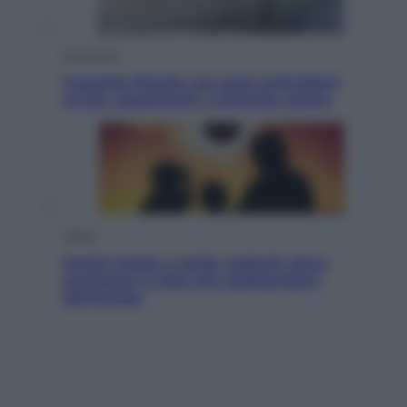
Economia
Cassetto fiscale: ora puoi controllare
avvisi, pagamenti e pratiche online
Viaggi
Eclissi totale e stelle cadenti: dove
ammirare il cielo più spettacolare
dell’estate