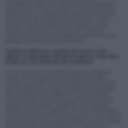
consapevole della fine, devi sentire l’importanza
del processo. Penso che dare un’interpretazione
specifica sia un ostacolo per l’ascoltatore perché
penso che ogni ascoltatore la sentirà in modo
diverso a seconda della sua situazione, ma ho
pensato che fosse la canzone che mostrava
l’espressione più onesta della preziosità di cui ho
parlato, così l’ho scelta come titolo.
Parliamo della tua musica. Ho avuto il tuo
album a ripetizione dal primo giorno. Puoi dirci
di più sul suo processo di creazione?
Un anno è stato un tempo molto più lungo di
quello che mi aspettavo di passare in studio.
C’erano così tante cose che volevo dire, ma dopo
averle implicate e messe nell’album, è diventato
più complicato da spiegare in modo semplice.
Come sempre, la musica non si fa da soli, quindi
questa volta, è stata completata con l’aiuto di
diversi musicisti e ingegneri. Per non volatilizzare
tutti questi processi interni ed esterni, un totale di
8 documentari sono stati pubblicati sul mio canale
YouTube. Sono disponibili anche i sottotitoli in