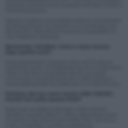
d’amore e di temi come la salute mentale, le lotte e
l’autosvalutazione.
Mentre ci stiamo avvicinando al primo anniversario
di Winter Flower, la canzone a cui ha lavorato con
RM dei BTS,
Panorama.it
ha avuto la possibilità di
intervistarla in esclusiva
Bentornata YOUNHA. Come è stato tornare
dopo quattro anni?
Mi sembra di aver riversato tutto nel mio lavoro
nell’ultimo anno, ma stranamente non è stancante.
Penso che sia a causa della sete di non poter
comunicare musicalmente per molto tempo a
causa della pandemia. Grazie per il tuo benvenuto.
Parliamo del tuo nuovo lavoro: END THEORY.
Perché hai scelto questo titolo?
Dopo aver studiato e pensato molto mentre
lavoravo a questo album, volevo esprimere come
mi sentivo riguardo al tema della “fine”. Se c’è un
inizio, c’è sempre una fine, e poiché sei