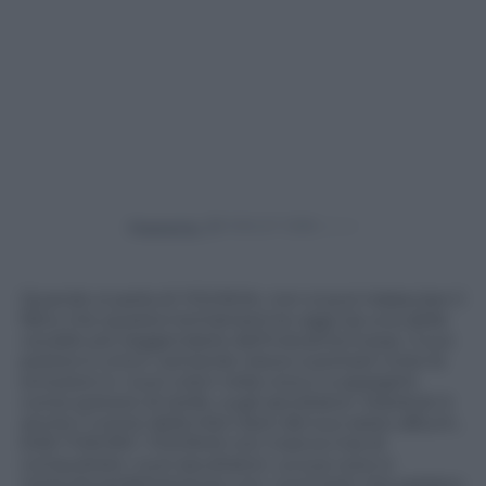
Powered by
Quando si parla di YOUNHA, non si può tralasciare il
fatto che questa trentatreenne oggi sia una delle
vocalist più leggendarie dell’industria K-pop. Il suo
potere è unico: cantando riesce a portare tutte le
emozioni e i suoi colori nella voce e a spargerli,
come polvere di stelle. sugli ascoltatori. Stardust è
anche il nome della title track del suo sesto album,
END THEORY. YOUNHA non manca mai di
conquistare i suoi ascoltatori. La sua voce si
mescola perfettamente con i suoi testi che parlano