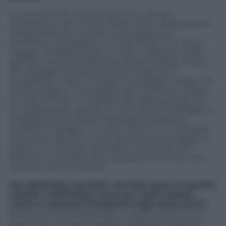
La canzone che mi tocca di più in questo
momento è Oort Cloud. Penso che ci siano diversi
tempi nella vita, e penso che questo sia il
momento di iniziare una nuova sfida e un nuovo
viaggio. La Nube di Oort è l’ultima sezione molto
grande e ampia alla fine del sistema solare. Si dice
che Voyager arriverà qui presto dopo aver
completato tutte le missioni nel sistema solare. Se
dicessi presto, ci vorrebbero altri 2-300 anni (ride),
ma non è finita. Ho iniziato a lavorare quando ero
un adolescente, quindi mi sono sentito obbligato a
smettere prima di altri. Ma quando guardo e
confronto Voyager, mi sento carino con me stesso
a pensare così. Non si può essere sempre allegri e
positivi. A volte devi prendere energia da altre
persone. In questo senso, questa canzone è una
canzone che mi ricarica.
Hai debuttato nel 2004, hai fatto parte di questo
mondo e dell’Hallyu wave per molto tempo.
Come è cambiata l’industria negli ultimi anni?
Penso che stia cambiando in modo positivo. È un
bene che la musica coreana chiamata K-pop sia