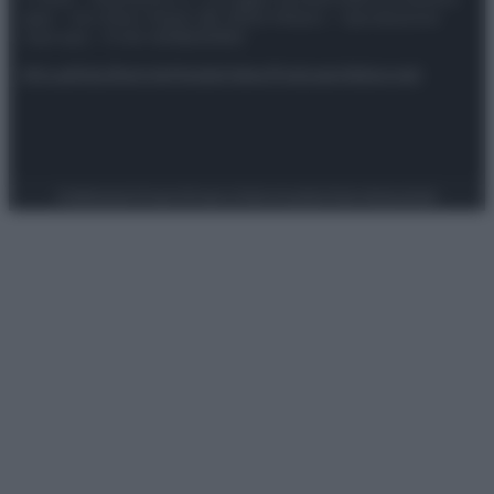
spa) – Via Vittor Pisani 28, 20124 Milano – riproduzione
riservata – P.IVA 10518230965
Attualità
Lifestyle
Moda
Video
Podcast
Abbonati
Preferenze Privacy
Privacy Policy
Cookie Policy
Note legali