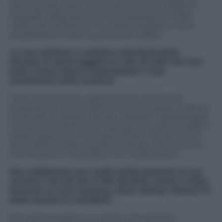
diventata famosa, ma ciò che è ancora meglio è
l’orgoglio delle persone che la gestiscono. Man
mano che la fiducia in se stessi migliora, si ha la
possibilità di creare qualcosa di meglio.
La tua scrittura è sempre estremamente
sincera. È come leggere le vite di tutti nei tuoi
testi. Come riesci a trasmettere i tuoi
sentimenti nella musica?
Trovo la storia che voglio davvero raccontare
attraverso le conversazioni con me stesso, e penso
a che tipo di spazio virtuale mettere il personaggio
che racconta la storia. E cantare con i personaggi in
quello spazio è il mio modo di farlo. Penso che un
buon testo è solo quando qualcosa che è sia vero
che finzione è mescolato con moderazione.
Hai collaborato con molti artisti durante la tua
carriera. Uno di loro è RM dei BTS. Come è stato
lavorare su una canzone come Winter Flower? E
siete ancora in contatto?
Non poteva esserci un amico che potesse