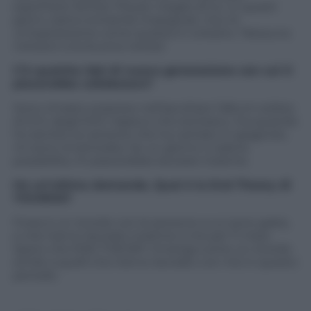
esprimere Winter Flower meglio di lui. In questi
giorni, siamo entrambi impegnati, ma c’è
un’espressione come questa in coreano. ‘Nessuna
notizia è una buona notizia’.
C’è qualche idol di nuova generazione con cui ti
piacerebbe collaborare?
Sono rimasto sorpreso nell’ascoltare l’album solista
di D.O. degli EXO. Sapevo che era bravo, ma quando
ho sentito la canzone che ha cantato in spagnolo,
mi sono innamorata. Se un giorno ci sarà la
possibilità, mi piacerebbe lavorare insieme.
Ho un’ultima domanda. Qual è la End Theory di
YOUNHA?
Forse è un ricordo con le persone a cui sono grata,
e che hanno lavorato insieme a me per 11 mesi.
Spero che END THEORY rimanga come un ricordo
simile a quelli che hanno lavorato con me in questo
periodo.