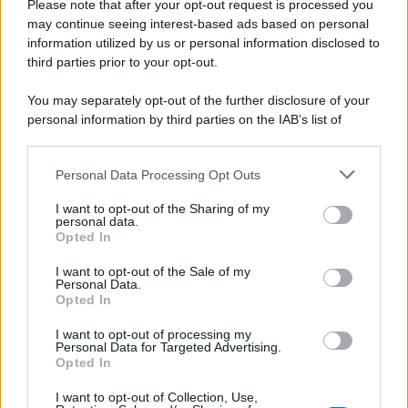
Please note that after your opt-out request is processed you
may continue seeing interest-based ads based on personal
information utilized by us or personal information disclosed to
third parties prior to your opt-out.
You may separately opt-out of the further disclosure of your
personal information by third parties on the IAB’s list of
downstream participants.
Personal Data Processing Opt Outs
This information may also be disclosed by us to third parties
on the IAB’s List of Downstream Participants that may further
I want to opt-out of the Sharing of my
disclose it to other third parties.
personal data.
Opted In
Please note that this website/app uses one or more Google
services and may gather and store information including but
I want to opt-out of the Sale of my
Personal Data.
not limited to your visit or usage behaviour. You may click to
Opted In
grant or deny consent to Google and its third-party tags to
use your data for below specified purposes in below Google
I want to opt-out of processing my
consent section.
Personal Data for Targeted Advertising.
Opted In
I want to opt-out of Collection, Use,