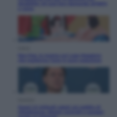
disabilità: chi può fare domanda all’INPS
e come
Cultura
Neo Pop, la mostra sul Lago Maggiore
che trasforma l’arte in pura seduzione
Economia
Quasi 1,5 miliardi rubati col reddito di
cittadinanza. Niente controlli e assegni