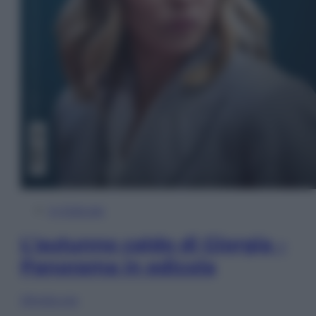
In Edicola
L’autunno caldo di Giorgia –
Panorama in edicola
Sfoglia ora