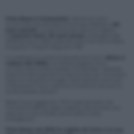
Tinto Brass è innamorato
. Talmente tanto
innamorato da decidere di tornare all’altare a
80
anni suonati
. La signorina che dirà sì al regista
è
Caterina Varzi, 40 anni (circa)
compagna dal
2008 del guru delle pellicole sexy che hanno fatto
impazzire i maschi degli anni ’80.
A confessare la scelta di sposarsi di nuovo (
Brass è
vedovo del 2006
) è lo stesso regista che in
un’intervista al settimanale
Chi
dichiara: “Sposerò
Caterina Varzi perché è la donna che piu’ ho amato.
Dopo la mia prima moglie Carla Cipriani, che tutti
chiamavano Tinta, Caterina è la donna che più mi
ha dimostrato amore”.
Brass ha poi aggiunto: “Mi è stata accanto nel
momento difficile della malattia. Senza di lei non
sarei qui. E poi è bella, tanto bella, è sexy,
intelligente”
Tinto Brass nel 2010 fu colpito da ictus e la sua