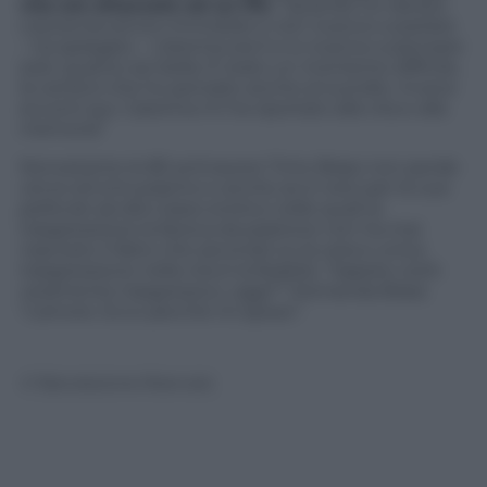
vita era attaccata ad un filo
. “Quando ho ripreso
coscienza ed ero immobile e non riuscivo a parlare
– ha spiegato – Caterina era lì e io riuscivo a pensare
solo: quanto sei bella. È stato un momento difficile,
la verità è che ho pensato anche al suicidio. Invece
eccomi qui. Caterina mi ha riportato alla vita e alla
memoria”
Nonostante le 80 primavere Tinto Brass non perde
verve ed entusiasmo e anche se è noto per le sue
pellicole ad alto tasso erotico nelle quali la
trasgressione la faceva da padrone non ha mai
nascosto il fatto che secondo lui la vera e unica
trasgressione nella vita è la fedeltà. “Sapete cos’è
veramente trasgressivo, oggi?” Domanda Brass
“L’amore. Ecco perché mi sposo”.
© Riproduzione Riservata