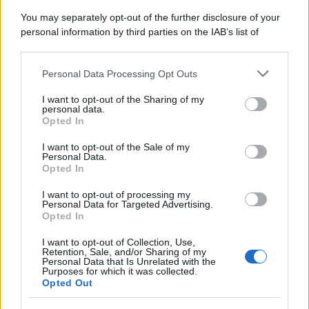
You may separately opt-out of the further disclosure of your
personal information by third parties on the IAB’s list of
downstream participants.
Personal Data Processing Opt Outs
This information may also be disclosed by us to third parties
on the IAB’s List of Downstream Participants that may further
I want to opt-out of the Sharing of my
disclose it to other third parties.
personal data.
Opted In
Please note that this website/app uses one or more Google
services and may gather and store information including but
I want to opt-out of the Sale of my
Personal Data.
not limited to your visit or usage behaviour. You may click to
Opted In
grant or deny consent to Google and its third-party tags to
use your data for below specified purposes in below Google
I want to opt-out of processing my
consent section.
Personal Data for Targeted Advertising.
Opted In
I want to opt-out of Collection, Use,
Retention, Sale, and/or Sharing of my
Personal Data that Is Unrelated with the
Purposes for which it was collected.
Opted Out