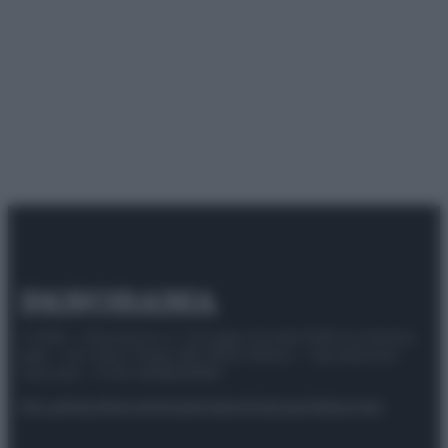
© 2025 – Panorama s.r.l. (Gruppo Società Editrice Italiana
spa) – Via Vittor Pisani 28, 20124 Milano – riproduzione
riservata – P.IVA 10518230965
Attualità
Lifestyle
Moda
Video
Podcast
Abbonati