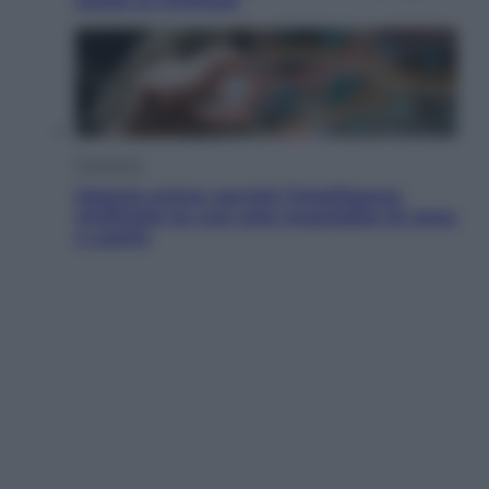
anche ai criminali
Economia
Materie prime: perché l’Intelligenza
Artificiale ha una sete insaziabile di rame
e uranio