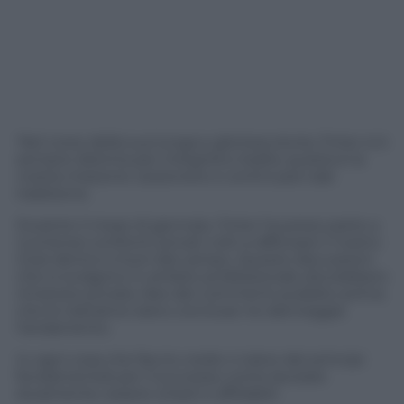
‘Nel corso della sua lunga e gloriosa storia, l’Inter si è
sempre distinta per integrità e lealtà, questa è la
nostra missione: sostenere e continuare tale
tradizione.
Durante il mese di gennaio, l’Inter ha preso parte a
numerosi confronti privati volti a rafforzare il nostro
Club dentro e fuori dal campo. Queste discussioni
che si svolgono in ambito professionale dovrebbero
rimanere private, fare dei commenti pubblici prima
che le trattative siano concluse ne danneggia
l’andamento.
In ogni cosa che faccio credo ci siano dei principi
fondamentali per il successo come lavorare
duramente, essere onesti e affidabili.