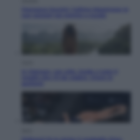
Attualità
Francesco Guccini, l’ultimo Maestrone: le
sue canzoni ora entrino a scuola
Viaggi
In Vietnam, con stile. Guida a tutto il
meglio che c’è da vedere, vivere (e
gustare)
Sport
Pellacani fa la storia: 5 medaglie d’oro