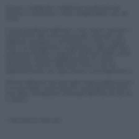
Mi sono impegnato a rispettare questi principi
all’Inter e a spronare il Club a raggiungere i più alti
livelli.
Come presidente dell’Inter il mio ruolo è valutare il
rendimento del nostro personale e lanciare una
sfida per eccellere, a me stesso e a tutto il nostro
Club – al management, ai giocatori e allo staff. Non
posso permettere a nessuno al di fuori della nostra
Società di criticare pubblicamente le nostre
dinamiche interne, difenderò l’Inter e ciò che
rappresentiamo con ogni mezzo a mia disposizione.
All’Inter abbiamo sempre agito responsabilmente e
in buona fede, continueremo a prendere decisioni
che siano nell’assoluto interesse del Club sia ora, sia
in futuro’.
© Riproduzione Riservata