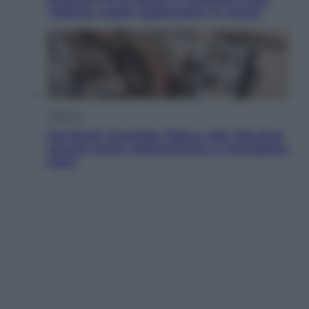
“Adesso voglio raggiungere le cinesi”
Lifestyle
Dal blush Charlotte Tilbury alle tote bag:
perché ormai collezioniamo e rivendiamo
tutto