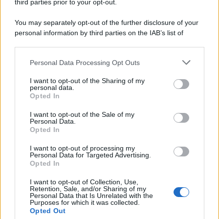
third parties prior to your opt-out.
You may separately opt-out of the further disclosure of your
personal information by third parties on the IAB’s list of
downstream participants.
Personal Data Processing Opt Outs
This information may also be disclosed by us to third parties
on the IAB’s List of Downstream Participants that may further
I want to opt-out of the Sharing of my
disclose it to other third parties.
personal data.
Opted In
Please note that this website/app uses one or more Google
services and may gather and store information including but
I want to opt-out of the Sale of my
Personal Data.
not limited to your visit or usage behaviour. You may click to
Opted In
grant or deny consent to Google and its third-party tags to
use your data for below specified purposes in below Google
I want to opt-out of processing my
consent section.
Personal Data for Targeted Advertising.
Opted In
I want to opt-out of Collection, Use,
Retention, Sale, and/or Sharing of my
Personal Data that Is Unrelated with the
Purposes for which it was collected.
Opted Out