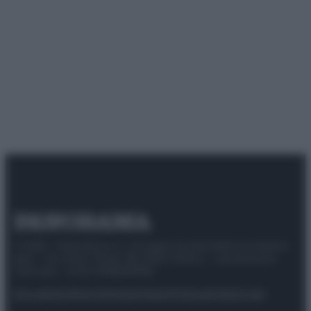
© 2025 – Panorama s.r.l. (Gruppo Società Editrice Italiana
spa) – Via Vittor Pisani 28, 20124 Milano – riproduzione
riservata – P.IVA 10518230965
Attualità
Lifestyle
Moda
Video
Podcast
Abbonati