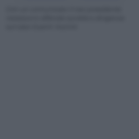
Con un comunicato il neo presidente
nerazzurro difende società e dirigenza
sul caso Guarin-Vucinic