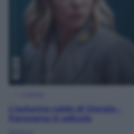
In Edicola
L’autunno caldo di Giorgia –
Panorama in edicola
Sfoglia ora