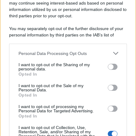
may continue seeing interest-based ads based on personal
information utilized by us or personal information disclosed to
third parties prior to your opt-out.
You may separately opt-out of the further disclosure of your
personal information by third parties on the IAB’s list of
downstream participants.
Personal Data Processing Opt Outs
This information may also be disclosed by us to third parties
on the IAB’s List of Downstream Participants that may further
I want to opt-out of the Sharing of my
disclose it to other third parties.
personal data.
Opted In
Please note that this website/app uses one or more Google
services and may gather and store information including but
I want to opt-out of the Sale of my
Personal Data.
not limited to your visit or usage behaviour. You may click to
Opted In
grant or deny consent to Google and its third-party tags to
use your data for below specified purposes in below Google
I want to opt-out of processing my
consent section.
Personal Data for Targeted Advertising.
Opted In
I want to opt-out of Collection, Use,
Retention, Sale, and/or Sharing of my