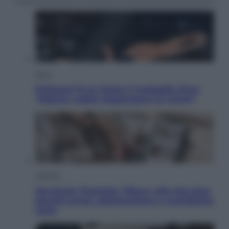
Sport
Pellacani fa la storia: 5 medaglie d’oro
“Adesso voglio raggiungere le cinesi”
Lifestyle
Dal blush Charlotte Tilbury alle tote bag:
perché ormai collezioniamo e rivendiamo
tutto