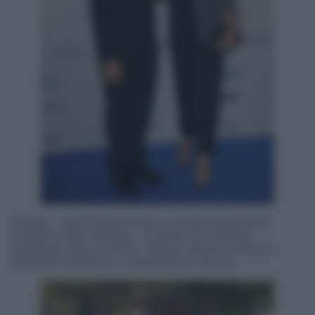
ROMA – AUDITORIUM DELLA CONCILIAZIONE,
EVENTO RAI CINEMA – 15 ANNI DI CINEMA
INSIEME. NELLA FOTO : RAOUL BOVA E ROCIO
MUNOZ MORALES. ?(C)MARILLA SICILIA