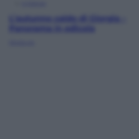
In Edicola
L’autunno caldo di Giorgia –
Panorama in edicola
Sfoglia ora