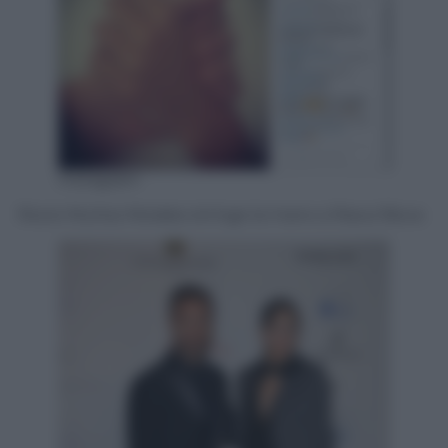
Instagram
Rocio Muños Morales stringe la mano a Raoul Bova