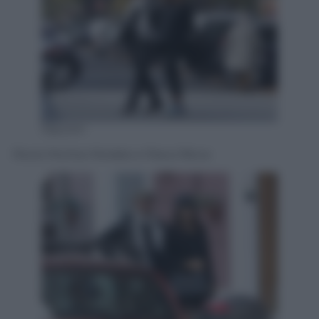
Olycom
Rocio Muños Morales e Raoul Bova