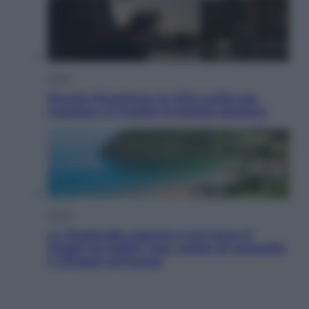
Esteri
Perché Hiroshima: la città scelta per
mostrare al mondo la bomba atomica
Viaggi
La Thailandia segreta è sul mare: 8
luoghi tra delfini rosa, grotte di smeraldo
e villaggi sull’acqua