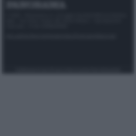
© 2025 – Panorama s.r.l. (Gruppo Società Editrice Italiana
spa) – Via Vittor Pisani 28, 20124 Milano – riproduzione
riservata – P.IVA 10518230965
Attualità
Lifestyle
Moda
Video
Podcast
Abbonati
Preferenze Privacy
Privacy Policy
Cookie Policy
Note legali