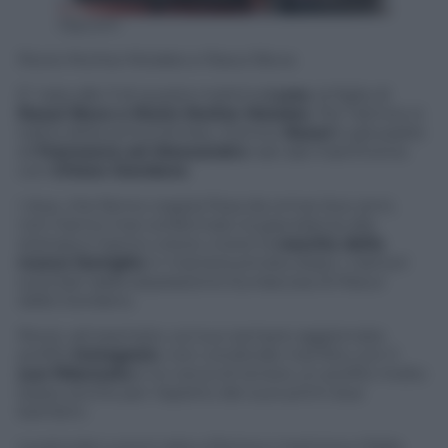
Olycom
Rocio Muños Morales e Raoul Bova
E’ nata alle 3 di questa mattina
Luna
, la figlia di
Raoul Bova e Rocio Muños Morales
. Per l’attrice si
tratta della prima bimba, mentre
Raoul
è già padre
di
Francesco ed Alessandro
nati dal matrimonio
con
Chiara Giordano
.
I due, che fanno coppia fissa da ormai due anni,
non hanno mai confermato la gravidanza alla
stampa e hanno voluto vivere la
nascita della
nuova famiglia
in maniera privata dopo i clamori
suscitati dalla separazione burrascosa di Raoul
dalla Giordano.
Rocio, ad esempio, sul suo sempre aggiornata
profilo
Instagram
, non condivide mai foto con il
suo fidanzato
e lui cerca di tenere un profilo molto
basso anche per rispetto dei suoi primi due
bambini.
La piccola Luna è nata a Roma e mamma e figlia