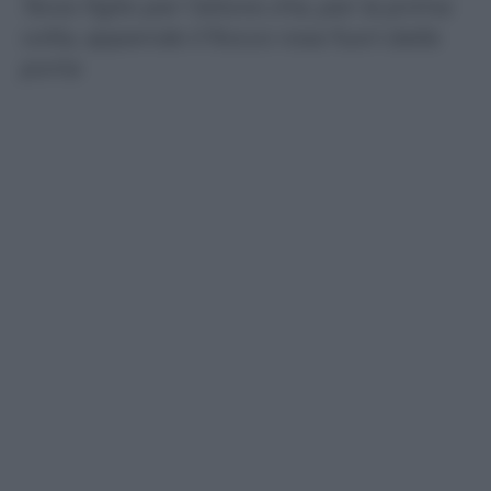
Terzo figlio per l’attore che, per la prima
volta, appende il fiocco rosa fuori dalla
porta