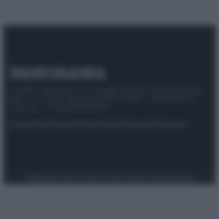
© 2025 – Panorama s.r.l. (Gruppo Società Editrice Italiana
spa) – Via Vittor Pisani 28, 20124 Milano – riproduzione
riservata – P.IVA 10518230965
Attualità
Lifestyle
Moda
Video
Podcast
Abbonati
Preferenze Privacy
Privacy Policy
Cookie Policy
Note legali