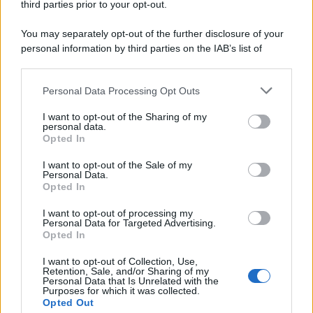
third parties prior to your opt-out.
You may separately opt-out of the further disclosure of your
personal information by third parties on the IAB’s list of
downstream participants.
Personal Data Processing Opt Outs
This information may also be disclosed by us to third parties
on the IAB’s List of Downstream Participants that may further
I want to opt-out of the Sharing of my
disclose it to other third parties.
personal data.
Opted In
Please note that this website/app uses one or more Google
services and may gather and store information including but
I want to opt-out of the Sale of my
Personal Data.
not limited to your visit or usage behaviour. You may click to
Opted In
grant or deny consent to Google and its third-party tags to
use your data for below specified purposes in below Google
I want to opt-out of processing my
consent section.
Personal Data for Targeted Advertising.
Opted In
I want to opt-out of Collection, Use,
Retention, Sale, and/or Sharing of my
Personal Data that Is Unrelated with the
Purposes for which it was collected.
Opted Out