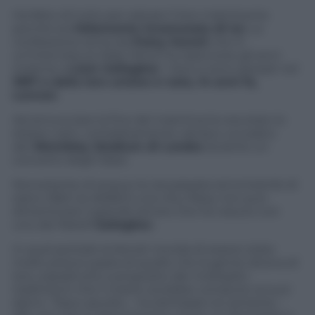
Ha fatto di tutto per salvare il loro matrimonio
perchè era
follemente innamorata di lui.
La
confessione arriva da
Patsy Kensit
che in
un’intervista al
Daily Mirror
ha ripercorso gli anni
insieme a
Liam Gallagher
. I due si sono sposati nel
1997 e dalla loro unione è nato, 14 anni fa,
Lennon
.
Ad annunciare la fine del matrimonio era stato lo
stesso Liam, completamente ubriaco, sul palco
del
Wembley Stadium di Londra
durante un
concerto degli Oasis.
Nonostante di acqua ne sia passata ed entrambi di
siano rifatti (e disfatti) una vita, Patsy non può
dimenticare il grande amore che ha vissuto con
uno dei fratelli
Gallagher.
In quel periodo la Kensit ricorda di essere stata
molto preoccupata di quello che la gente diceva di
loro, soprattutto a proposito dei molteplici
tradimenti che il marito avrebbe compiuto ai suoi
danni.
“
Davo ascolto – ha dichiarato la cantante –