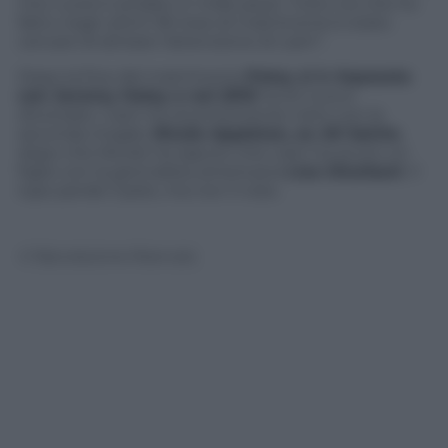
mio cuore è andato in mille pezzi. Tutto ciò che ho
fatto negli ultimi 18 mesi di matrimonio è stato
cercare di attirare l’attenzione di Liam”.
Dopo la fine del matrimonio
Patsy si è risposata
con Jeremy Haley e nel 2010
ha di nuovo
divorziato. Liam ha recentemente rotto con la
seconda moglie,
Nicole Appleton, ex All Saints
,
dopo che Nicole ha saputo che Liam ha avuto un
figlio con la giornalista americana
Liza Ghorbani
. Il
lupo perde il pelo, ma non il vizio.
© Riproduzione Riservata