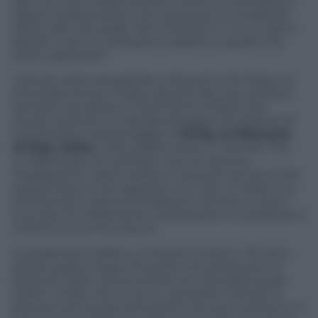
alle voci che lo descrivevano come un donnaiolo e
sapevo esattamente che cosa stava succedendo
dietro alle mie spalle. Nel momento in cui ci siamo
lasciati io ero in confusione rispetto a quello che
stava capitando”.
L’amore, però, era grande a tal punto che Patsy ha
ammesso di aver messo davanti alla sua carriera il
tentativo di salvare il matrimonio. Proprio per
amore la Kensit si è lasciata sfuggire l’occasione di
interpretare il personaggio di
Emily, la fidanzata
di Ross Geller,
nella celebre serie tv
Friends
: “Era
un’offerta da non perdere, ma non potevo
impegnarmi, volevo essere a casa per cercare di far
sopravvivere il mio rapporto con Liam. E’ stata una
lotta tenere insieme la relazione mentre lui era in
tournée. Ero follemente innamorata e ho preferito il
matrimonio al mio lavoro”.
Guardandosi indietro, la Kensit ha detto: “Mi sono
preoccupata troppo di quello che pensavano le
persone. Sarei voluta tornare sui miei passi quasi
subito. Credo che lui se ne sia andato mentre io
provavo ancora dei sentimenti nei suoi confronti e il