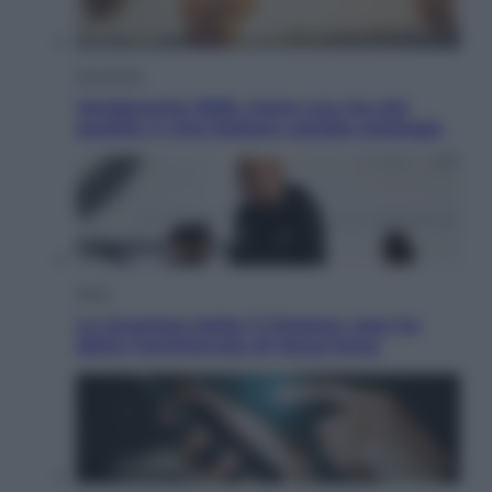
Economia
Vendemmia 2026, meno uva ma più
qualità: il vino italiano cambia strategia
Sport
La Juventus batte il Chelsea: cosa ha
detto l’amichevole di Hong Kong