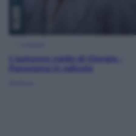
In Edicola
L’autunno caldo di Giorgia –
Panorama in edicola
Sfoglia ora