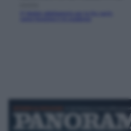
Economia
IT Wallet obbligatorio per la Pa: cos’è,
come funziona e le scadenze