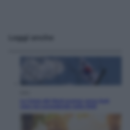
Leggi anche
Esteri
La Corea del Nord avanza verso Sud:
cosa sta succedendo nella DMZ