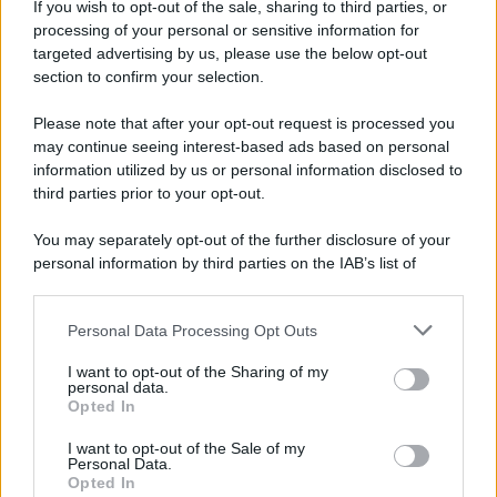
If you wish to opt-out of the sale, sharing to third parties, or
processing of your personal or sensitive information for
targeted advertising by us, please use the below opt-out
section to confirm your selection.
Please note that after your opt-out request is processed you
may continue seeing interest-based ads based on personal
information utilized by us or personal information disclosed to
third parties prior to your opt-out.
You may separately opt-out of the further disclosure of your
personal information by third parties on the IAB’s list of
downstream participants.
Personal Data Processing Opt Outs
This information may also be disclosed by us to third parties
on the IAB’s List of Downstream Participants that may further
I want to opt-out of the Sharing of my
disclose it to other third parties.
personal data.
Opted In
Please note that this website/app uses one or more Google
services and may gather and store information including but
I want to opt-out of the Sale of my
Personal Data.
not limited to your visit or usage behaviour. You may click to
Opted In
grant or deny consent to Google and its third-party tags to