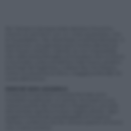
Per Tamaro è dunque stato decisivo l’incontro,
intorno ai vent’anni, con un «noto esoterista», che
le ha predetto: «No, diventerai un’artista famosa». A
quel punto, una giovane poco incline alla lettura
non ha più creduto «ridicolo, se non impossibile,
che nella stessa famiglia convivessero due scrittori»
e ha iniziato, sulla scia dell’avo Italo Svevo, peraltro
anch’egli del Sagittario, a ideare libri che fossero,
come
La coscienza di Zeno
, «viagg[i] profond[i] nel
cuore dell’uomo».
PERCHÉ NON LEGGERLO
Chiarezza di pensiero e pulizia formale sono
indubbie qualità per un autore. Ancorarsi a una
visione puerile del mondo e rifugiarsi in uno stile
elementare significa invece negarsi all’arte.
Ogni
angelo è tremendo
, autobiografia di Susanna
Tamaro, conferma che fra i lontani parenti di Svevo
non ci sono scrittori.