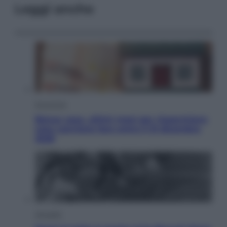
Leggi anche
Economia
Bonus casa, ultimi mesi per risparmiare:
cosa conviene fare entro il 31 dicembre
2026
Attualità