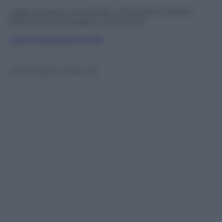
«Ogni angelo è tremendo» di Susanna Tamaro
(Bompiani, 270 pagine, 16,50 euro)
Leggi Panorama on line
© Riproduzione Riservata