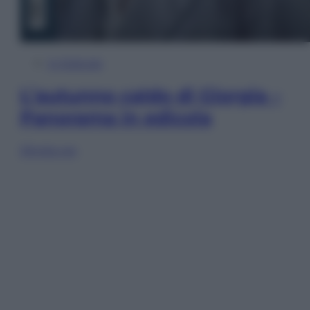
In Edicola
L’autunno caldo di Giorgia –
Panorama in edicola
Sfoglia ora