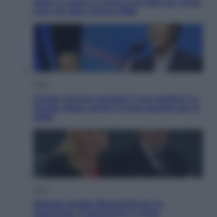
Sport in lutto: è morto Livio Berruti Vinse
l’oro nei 200 a Roma 1960
Esteri
Tucker Carlson prepara il suo partito? La
fronda Maga contro Trump guarda già al
2028
Sport
Malagò sceglie Bianchedi per la
Nazionale. Il Coni frena: il nodo