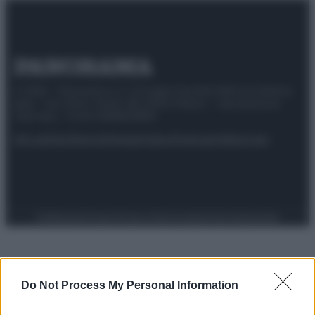
© 2025 – Panorama s.r.l. (Gruppo Società Editrice Italiana
spa) – Via Vittor Pisani 28, 20124 Milano – riproduzione
riservata – P.IVA 10518230965
Attualità
Lifestyle
Moda
Video
Podcast
Abbonati
Preferenze Privacy
Privacy Policy
Cookie Policy
Note legali
Do Not Process My Personal Information