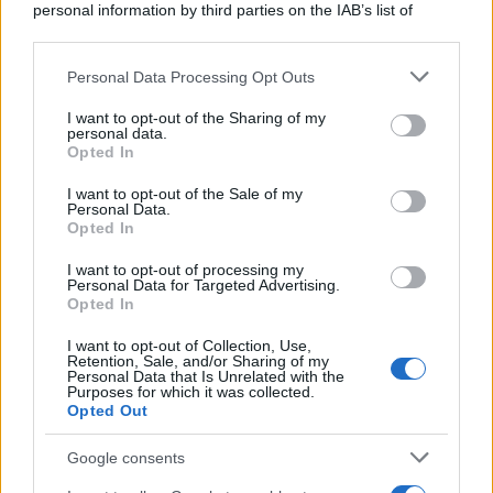
personal information by third parties on the IAB’s list of
downstream participants.
Personal Data Processing Opt Outs
This information may also be disclosed by us to third parties
on the IAB’s List of Downstream Participants that may further
I want to opt-out of the Sharing of my
disclose it to other third parties.
personal data.
Opted In
Please note that this website/app uses one or more Google
services and may gather and store information including but
I want to opt-out of the Sale of my
Personal Data.
not limited to your visit or usage behaviour. You may click to
Opted In
grant or deny consent to Google and its third-party tags to
use your data for below specified purposes in below Google
I want to opt-out of processing my
consent section.
Personal Data for Targeted Advertising.
Opted In
I want to opt-out of Collection, Use,
Retention, Sale, and/or Sharing of my
Personal Data that Is Unrelated with the
Purposes for which it was collected.
Opted Out
Google consents