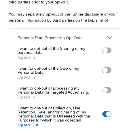
third parties prior to your opt-out.
You may separately opt-out of the further disclosure of your
personal information by third parties on the IAB’s list of
downstream participants.
Personal Data Processing Opt Outs
This information may also be disclosed by us to third parties
on the IAB’s List of Downstream Participants that may further
I want to opt-out of the Sharing of my
disclose it to other third parties.
personal data.
Opted In
Please note that this website/app uses one or more Google
services and may gather and store information including but
I want to opt-out of the Sale of my
Personal Data.
not limited to your visit or usage behaviour. You may click to
Opted In
grant or deny consent to Google and its third-party tags to
use your data for below specified purposes in below Google
I want to opt-out of processing my
consent section.
Personal Data for Targeted Advertising.
Opted In
I want to opt-out of Collection, Use,
Retention, Sale, and/or Sharing of my
Personal Data that Is Unrelated with the
Purposes for which it was collected.
Opted Out