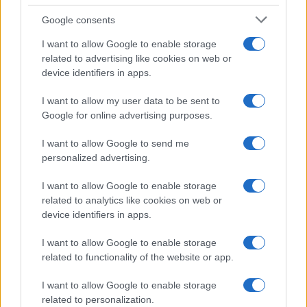
Google consents
I want to allow Google to enable storage
related to advertising like cookies on web or
device identifiers in apps.
I want to allow my user data to be sent to
Google for online advertising purposes.
I want to allow Google to send me
personalized advertising.
I want to allow Google to enable storage
related to analytics like cookies on web or
device identifiers in apps.
I want to allow Google to enable storage
related to functionality of the website or app.
I want to allow Google to enable storage
related to personalization.