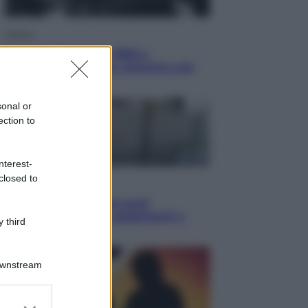
Musica
Queen: il 9 agosto 1986 a
Knebworth l’ultimo concerto con
Freddie Mercury
sonal or
ection to
nterest-
closed to
Economia
Cassetto fiscale: ora puoi
controllare avvisi, pagamenti e
 third
pratiche online
Downstream
er and store