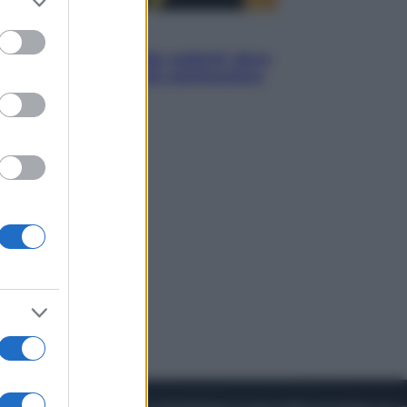
to grant or
ed purposes
Viaggi
Eclissi totale e stelle cadenti: dove
ammirare il cielo più spettacolare
dell’estate