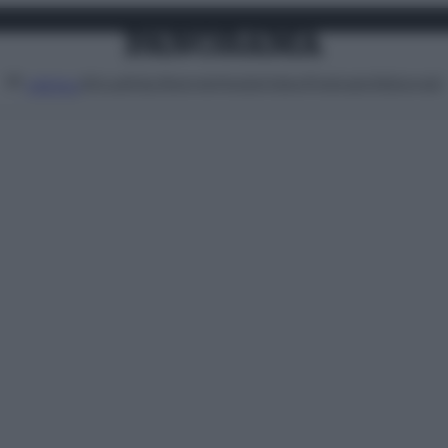
Attualità
Lifestyle
Moda
Video
Podcast
Abbonati
MENU