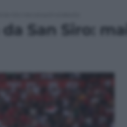
a San Siro: mai così pochi al debutto
 da San Siro: ma