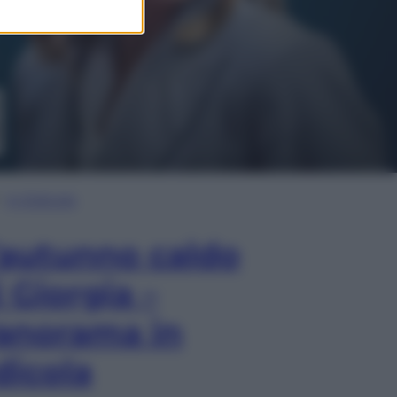
In Edicola
’autunno caldo
i Giorgia –
anorama in
dicola