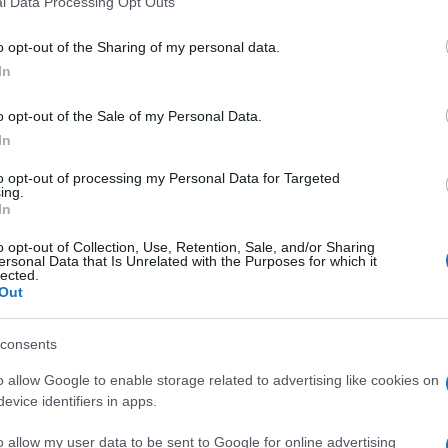
l Data Processing Opt Outs
including but not limited to your visit or usage behaviour. You may click 
 to Google and its third-party tags to use your data for below specifi
o opt-out of the Sharing of my personal data.
ogle consent section.
In
o opt-out of the Sale of my Personal Data.
In
to opt-out of processing my Personal Data for Targeted
ing.
In
o opt-out of Collection, Use, Retention, Sale, and/or Sharing
ersonal Data that Is Unrelated with the Purposes for which it
lected.
l Milan che il debutto a San Siro fosse
Out
88 spettatori, record negativo degli anni
37mila accorsi nell’agosto del 2010 per la notturna
consents
himovic
in mezzo al campo poche ore dopo averlo
o allow Google to enable storage related to advertising like cookies on
in curva. Nessuna contestazione, ma anche un
evice identifiers in apps.
o sul mercato in grado di riaccendere gli
volte il Milan aveva richiamato meno di 40mila
o allow my user data to be sent to Google for online advertising