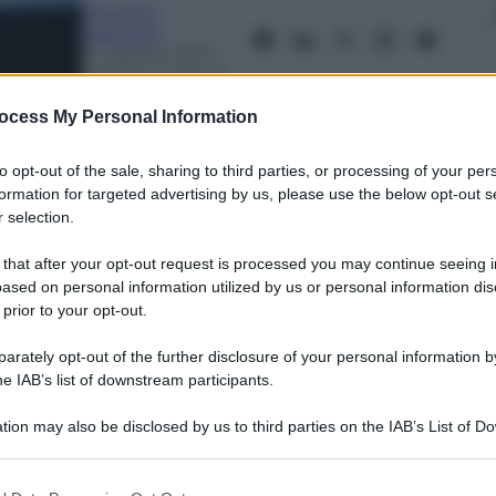
Giovanni
Capuano
27 Agosto 2012
–
Lettura: 3 minuti
ocess My Personal Information
to opt-out of the sale, sharing to third parties, or processing of your per
formation for targeted advertising by us, please use the below opt-out s
 selection.
 that after your opt-out request is processed you may continue seeing i
ased on personal information utilized by us or personal information dis
nti preferite
 prior to your opt-out.
tatori. Abbonati al minimo storico
rately opt-out of the further disclosure of your personal information by
testazione, ma i tifosi attendono la fine
he IAB’s list of downstream participants.
tion may also be disclosed by us to third parties on the IAB’s List of 
 that may further disclose it to other third parties.
 that this website/app uses one or more Google services and may gath