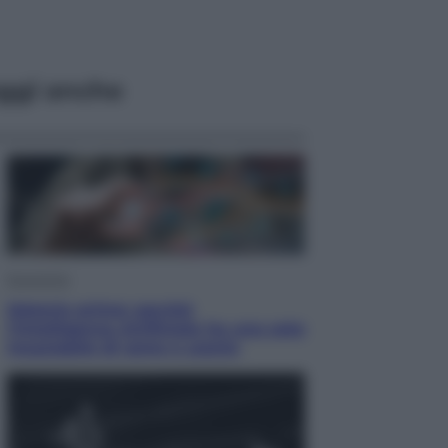
ggi anche
Economia
Materie prime: perché
l’Intelligenza Artificiale ha una sete
insaziabile di rame e uranio