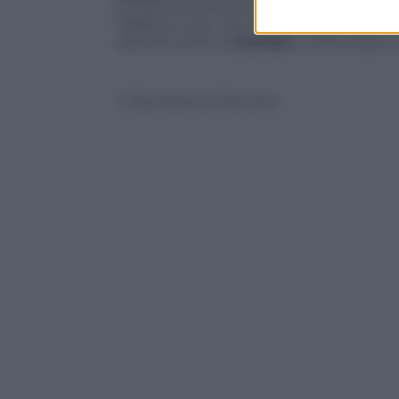
la crisi economica e quella del calcio ita
Soffrono tutti, ma il Milan di più. E per l
serie B contro la
Cavese
è comunque un 
© Riproduzione Riservata