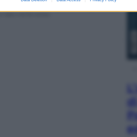
liano che tiene la gente lontana dagli stadi.
a tifoseria capace di riempire San Siro per la sfida di
dato che fa notizia.
L
d
P
e