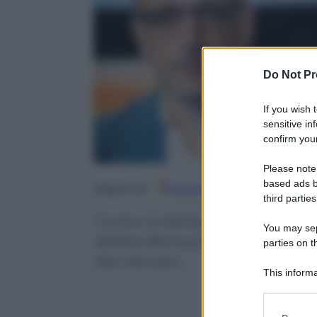
Do Not Pr
If you wish 
sensitive in
confirm your
Please note
based ads b
Google
Discover
Fo
Seguici su
third parties
Contro la Samp solo 36.288 spet
You may sepa
dell’era Berlusconi. Nessuna con
parties on t
del mercato…
This informa
Participants
Please note