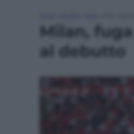
Home
»
Attualità
»
Sport
»
Milan, fuga d
Milan, fuga
al debutto