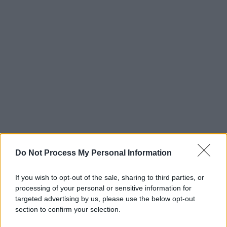
Do Not Process My Personal Information
If you wish to opt-out of the sale, sharing to third parties, or
processing of your personal or sensitive information for
targeted advertising by us, please use the below opt-out
section to confirm your selection.