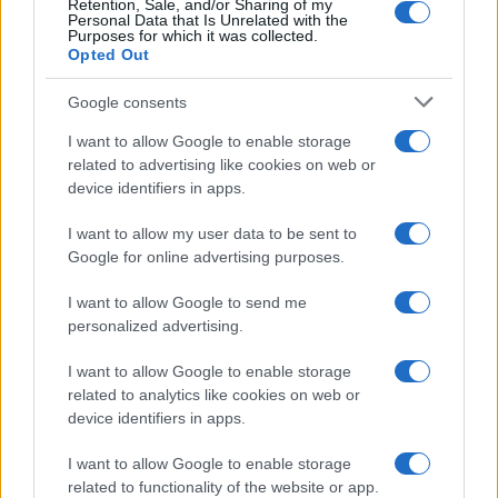
Retention, Sale, and/or Sharing of my
Personal Data that Is Unrelated with the
Purposes for which it was collected.
Opted Out
Google consents
I want to allow Google to enable storage
related to advertising like cookies on web or
device identifiers in apps.
I want to allow my user data to be sent to
Google for online advertising purposes.
I want to allow Google to send me
personalized advertising.
I want to allow Google to enable storage
related to analytics like cookies on web or
device identifiers in apps.
I want to allow Google to enable storage
related to functionality of the website or app.