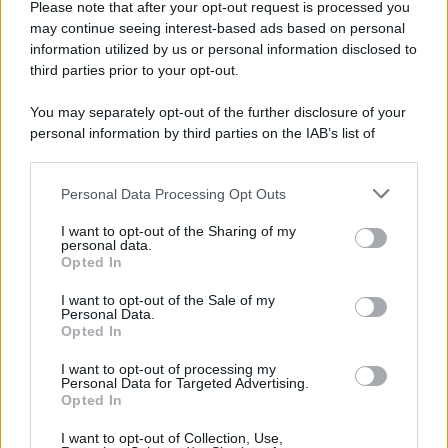
Please note that after your opt-out request is processed you
may continue seeing interest-based ads based on personal
information utilized by us or personal information disclosed to
third parties prior to your opt-out.
You may separately opt-out of the further disclosure of your
personal information by third parties on the IAB’s list of
downstream participants.
Personal Data Processing Opt Outs
This information may also be disclosed by us to third parties
on the IAB’s List of Downstream Participants that may further
I want to opt-out of the Sharing of my
disclose it to other third parties.
personal data.
Opted In
Please note that this website/app uses one or more Google
services and may gather and store information including but
I want to opt-out of the Sale of my
Personal Data.
not limited to your visit or usage behaviour. You may click to
Opted In
grant or deny consent to Google and its third-party tags to
use your data for below specified purposes in below Google
I want to opt-out of processing my
consent section.
Personal Data for Targeted Advertising.
Opted In
I want to opt-out of Collection, Use,