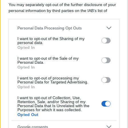
You may separately opt-out of the further disclosure of your
personal information by third parties on the IAB’s list of
downstream participants.
Personal Data Processing Opt Outs
This information may also be disclosed by us to third parties
on the IAB’s List of Downstream Participants that may further
I want to opt-out of the Sharing of my
disclose it to other third parties.
personal data.
Opted In
Please note that this website/app uses one or more Google
services and may gather and store information including but
I want to opt-out of the Sale of my
Personal Data.
not limited to your visit or usage behaviour. You may click to
Opted In
grant or deny consent to Google and its third-party tags to
use your data for below specified purposes in below Google
I want to opt-out of processing my
consent section.
Personal Data for Targeted Advertising.
Opted In
I want to opt-out of Collection, Use,
Retention, Sale, and/or Sharing of my
Personal Data that Is Unrelated with the
Purposes for which it was collected.
Opted Out
Google consents