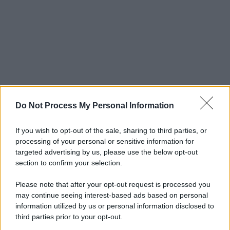
Do Not Process My Personal Information
If you wish to opt-out of the sale, sharing to third parties, or
processing of your personal or sensitive information for
targeted advertising by us, please use the below opt-out
section to confirm your selection.
Please note that after your opt-out request is processed you
may continue seeing interest-based ads based on personal
information utilized by us or personal information disclosed to
third parties prior to your opt-out.