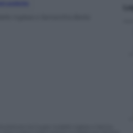
nti preferite
Le
modello inglese e Samantha Barks
ia d’amore tra il super modello inglese e l’attrice
 I due si erano messi insieme a maggio per lasciarsi