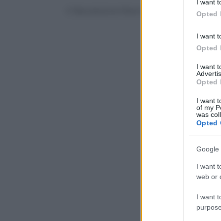
I want t
in below Go
© Riproduzione Riservata
Opted 
I want t
Opted 
I want 
Advertis
Opted 
I want t
of my P
was col
Opted 
Google 
I want t
web or d
I want t
purpose