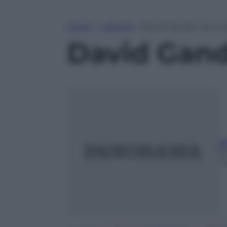
Home
»
Lifestyle
»
David Gandy è di nuo
David Gand
B
8
m