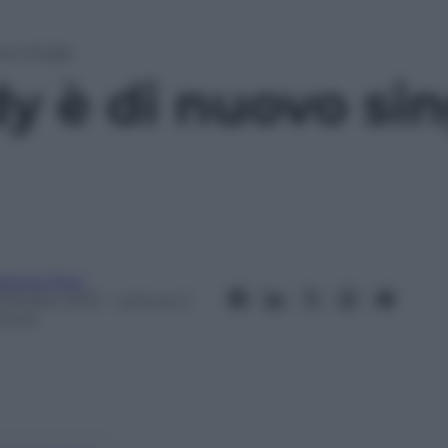
vo single
y è di nuovo sin
arbara Pepi
 Ottobre 2013
– Lettura: 2
inuti