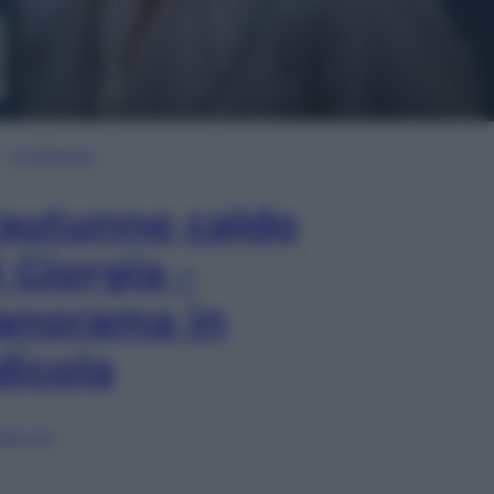
In Edicola
’autunno caldo
i Giorgia –
anorama in
dicola
lia ora