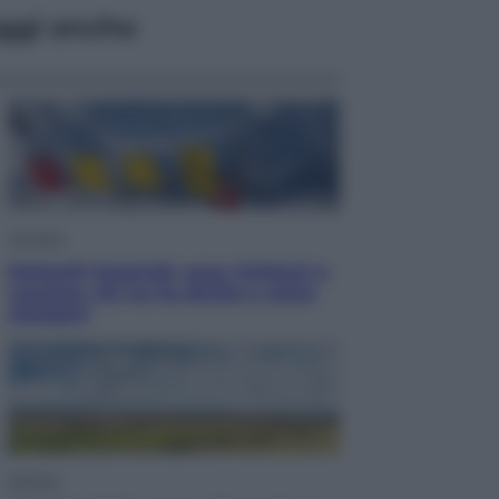
ggi anche
Cronaca
Dolomiti Superski, ecco rimborsi e
voucher: chi ne ha diritto e come
chiederli
Energia