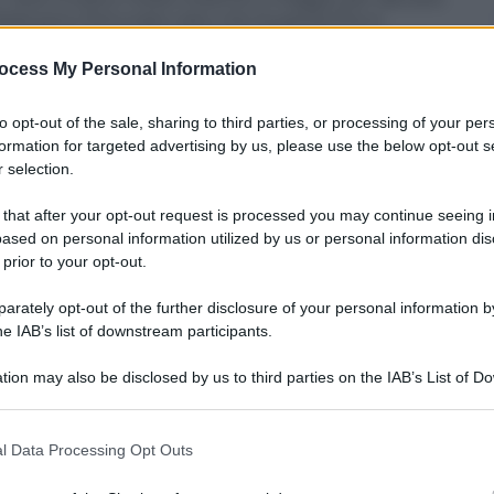
ndola poco fortunata visto che la parola fine è
ri dell’uomo i cui bicipiti fanno impazzire le donne
ocess My Personal Information
nome,
David Gandy
è quel bronzo di Riace che nello
 barca a Capri con un’avvenente signorina
to opt-out of the sale, sharing to third parties, or processing of your per
 coperta da un minuscolo paio di slip.
formation for targeted advertising by us, please use the below opt-out s
 selection.
che se il vero successo è arrivato nel 2008 quando
ana
. Proprio l’intuizione del duo di stilisti siciliani ha
 that after your opt-out request is processed you may continue seeing i
tuire all’immagine di un’efebico maschio emaciato
ased on personal information utilized by us or personal information dis
mi che madre natura gli ha dato, compresa la
 prior to your opt-out.
 è un collezionista di gonnelle. “Sono troppo
rately opt-out of the further disclosure of your personal information by
 – le ragazze con me si annoiano e si esasperano. E
he IAB’s list of downstream participants.
rriera per poter investire l’energia giusta in una
tion may also be disclosed by us to third parties on the IAB’s List of 
 that may further disclose it to other third parties.
o si imbarca in una relazione lo fa mettendoci
 se poi il
rapporto naufraga
, come in questo
 that this website/app uses one or more Google services and may gath
l Data Processing Opt Outs
including but not limited to your visit or usage behaviour. You may click 
 to Google and its third-party tags to use your data for below specifi