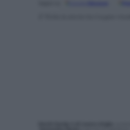
Google
Discover
Fo
Seguici su
E’ finita la storia tra il super 
David Gandy è di nuovo single.
La stor
Samantha Barks
è giunta al capolinea.