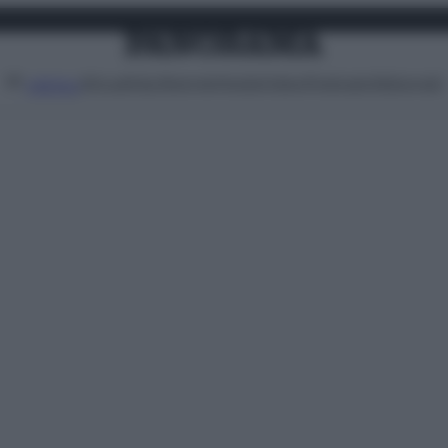
Attualità
Lifestyle
Moda
Video
Podcast
Abbonati
MENU