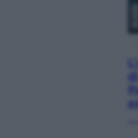
L
d
P
e
Sfog