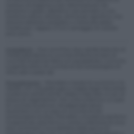
verdure di stagione e per disintossicarci da
proteine e grassi. Abbiamo così pensato a una
ricettina veloce, sfiziosa, ottima per aperitivo, che
diventa delizioso antipasto o merenda salata
insolita per i ragazzi. E ha il vantaggio di costare
poco poco.
Ingredienti
– Due zucchine, due cipolle bianche di
media grandezza, 6 cucchiai di farina di tipo1, 8
cucchiai di panure fatta con pangrattato, curcuma
e paprika dolce, 8 cucchiai di olio extravergine di
oliva, sale e pepe qb.
Procedimento
– Mondate e lavate le zucchine e le
cipolle, con una grattugia a maglia larga riducetele
a julienne sottile sottile. Salate e fate fare un po’ di
acqua di vegetazione. Ore unite la farina e un paio
di cucchiai di panure. Amalgamate bene
aiutandovi con un paio di cucchiai di olio
extravergine di oliva. Prendete una placca da forno
ricoperta da carta forno e verste a distanza di circa
due centimetri l’una dall’altra delle gocce di
extravergine che con un pennellino spanderete a