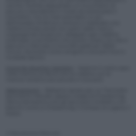
cerchio. Sull’olio depositate un mucchietto di
panure e stendetela in modo da sostanziare il
cerchietto. Con le mani prendete un po’
dell’impasto di farina e verdure e realizzate una
cialdina schiacciando tra i palmi delle mani e
cospargendo di panure. Adagiate ogni cialdina
sulla base a cerchietto che avrete creato con olio e
panure e infornate a circa 200 gradi per 35/40
minuti. Sentirete come vengono croccanti fuori e
morbide dentro
Come far divertire i bambini
– Saranno il vostro asso
nella manica, se fanno loro le cialdine con le
manine verranno più piccole e croccanti.
Abbinamento
– Abbiamo optato per un Trentodoc
spumante metodo classico a base di Chardonnay.
Vanno benissimo tutti gli spumanti morbidi o vini
bianchi come lo Chardonnay, il Cortese, la Lugana, il
Soave.
© Riproduzione Riservata