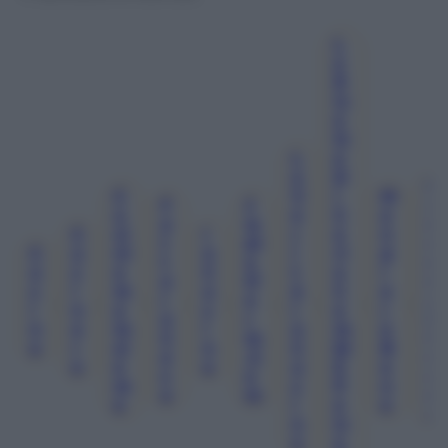
L
E
R
Ic
E
Tt
L
E
A
D
P
C
V
I
M
F
J
A
U
E
C
A
A
W
N
C
Ci
I
R
A
N
T
Pl
O
C
U
Ni
N
I
Rl
G
T
A
Ra
U
C
A
C
T
O
I
O
Tf
M
C
I
M
U
À
C
A
, 
, 
, 
I
, 
, 
O
, 
, 
, 
, 
A
I
N
O
C
I
A
R
N
R
In
N
A
In
I
N
M
E
C
M
C
A
R
Si
N
C
Bi
B
A
.c
U
E
E
A
U
E
E
S
O
Ci
M
C
P
N
A
M
N
E
I
E
E
A
N
Tr
A
A