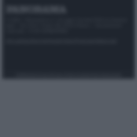
© 2025 – Panorama s.r.l. (Gruppo Società Editrice Italiana
spa) – Via Vittor Pisani 28, 20124 Milano – riproduzione
riservata – P.IVA 10518230965
Attualità
Lifestyle
Moda
Video
Podcast
Abbonati
Preferenze Privacy
Privacy Policy
Cookie Policy
Note legali