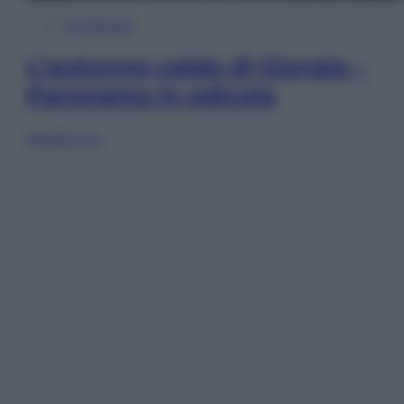
In Edicola
L’autunno caldo di Giorgia –
Panorama in edicola
Sfoglia ora