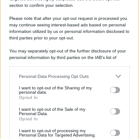
section to confirm your selection.
Please note that after your opt-out request is processed you
may continue seeing interest-based ads based on personal
information utilized by us or personal information disclosed to
third parties prior to your opt-out.
You may separately opt-out of the further disclosure of your
personal information by third parties on the IAB’s list of
downstream participants.
Personal Data Processing Opt Outs
This information may also be disclosed by us to third parties
on the IAB’s List of Downstream Participants that may further
I want to opt-out of the Sharing of my
disclose it to other third parties.
personal data.
Opted In
Please note that this website/app uses one or more Google
services and may gather and store information including but
I want to opt-out of the Sale of my
Personal Data.
not limited to your visit or usage behaviour. You may click to
Opted In
grant or deny consent to Google and its third-party tags to
use your data for below specified purposes in below Google
I want to opt-out of processing my
consent section.
Personal Data for Targeted Advertising.