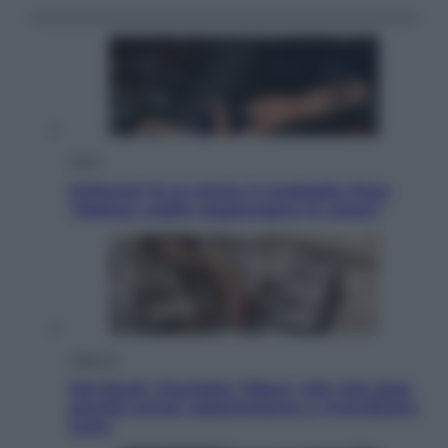
Sport
Pellacani fa la storia: 5 medaglie d’oro
“Adesso voglio raggiungere le cinesi”
Lifestyle
Dal blush Charlotte Tilbury alle tote bag:
perché ormai collezioniamo e rivendiamo
tutto