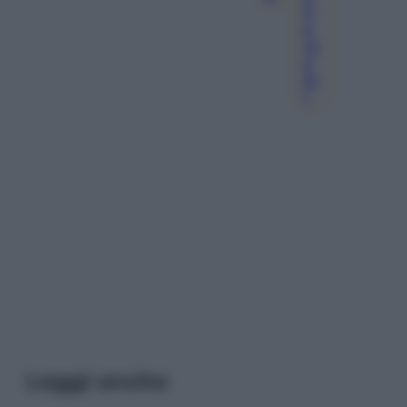
C
A
Rs
E
Tt
I
Leggi anche