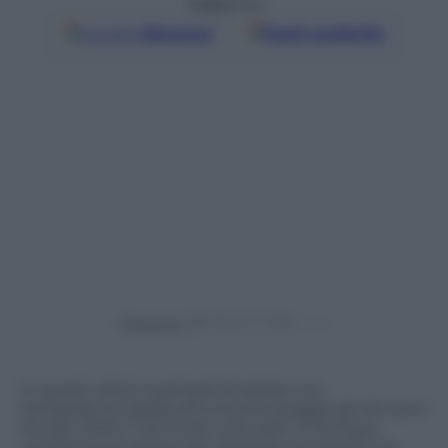
Seguici su
Google
Discover
Fonti preferite
Powered by
In questi ultimi scampoli di estate con
temperature gradevoli e buone piogge gli orti sono
tornati vitali e i loro frutti croccanti. È dunque
un’ottima occasione per sfruttare al massimo le