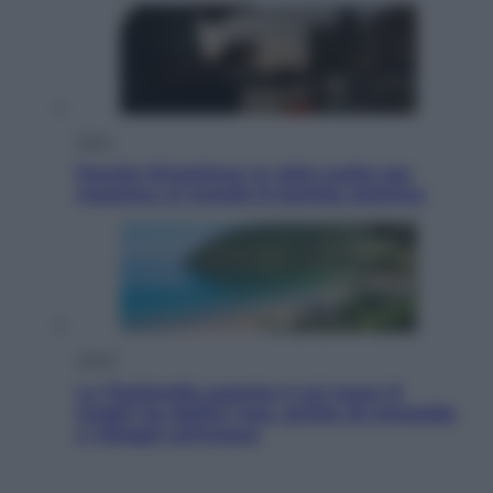
Esteri
Perché Hiroshima: la città scelta per
mostrare al mondo la bomba atomica
Viaggi
La Thailandia segreta è sul mare: 8
luoghi tra delfini rosa, grotte di smeraldo
e villaggi sull’acqua