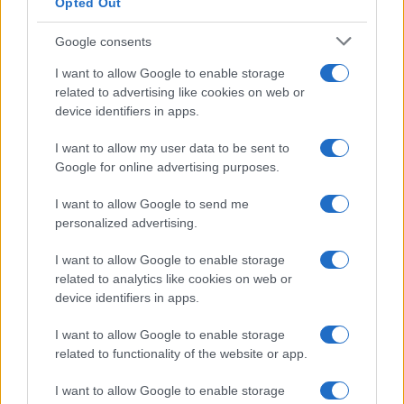
Opted Out
Google consents
I want to allow Google to enable storage
related to advertising like cookies on web or
device identifiers in apps.
I want to allow my user data to be sent to
Google for online advertising purposes.
I want to allow Google to send me
personalized advertising.
I want to allow Google to enable storage
related to analytics like cookies on web or
device identifiers in apps.
I want to allow Google to enable storage
related to functionality of the website or app.
I want to allow Google to enable storage