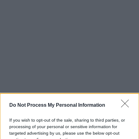
Do Not Process My Personal Information
If you wish to opt-out of the sale, sharing to third parties, or
processing of your personal or sensitive information for
targeted advertising by us, please use the below opt-out