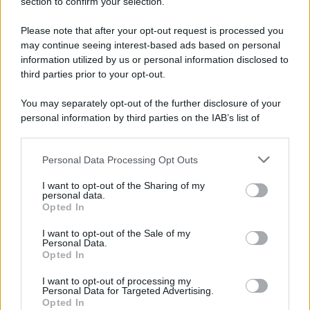
section to confirm your selection.
Please note that after your opt-out request is processed you
may continue seeing interest-based ads based on personal
information utilized by us or personal information disclosed to
third parties prior to your opt-out.
You may separately opt-out of the further disclosure of your
personal information by third parties on the IAB’s list of
downstream participants.
Personal Data Processing Opt Outs
This information may also be disclosed by us to third parties
on the IAB’s List of Downstream Participants that may further
I want to opt-out of the Sharing of my
disclose it to other third parties.
personal data.
Opted In
Please note that this website/app uses one or more Google
services and may gather and store information including but
I want to opt-out of the Sale of my
Personal Data.
not limited to your visit or usage behaviour. You may click to
Opted In
grant or deny consent to Google and its third-party tags to
use your data for below specified purposes in below Google
I want to opt-out of processing my
consent section.
Personal Data for Targeted Advertising.
Opted In