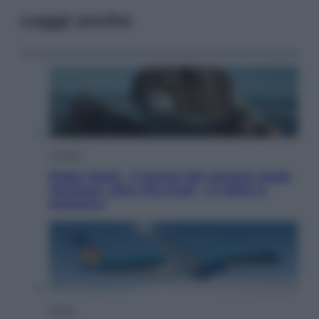
Leggi anche
Cinema
Robin Hood – Il prezzo del sangue: Hugh
Jackman, altro che eroe! – Il video in
esclusiva
Viaggi