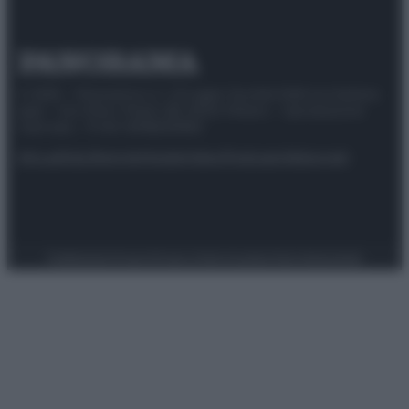
© 2025 – Panorama s.r.l. (Gruppo Società Editrice Italiana
spa) – Via Vittor Pisani 28, 20124 Milano – riproduzione
riservata – P.IVA 10518230965
Attualità
Lifestyle
Moda
Video
Podcast
Abbonati
Preferenze Privacy
Privacy Policy
Cookie Policy
Note legali