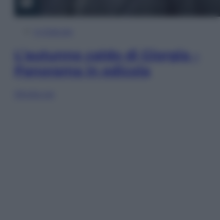
In Edicola
L’autunno caldo di Giorgia –
Panorama in edicola
Sfoglia ora