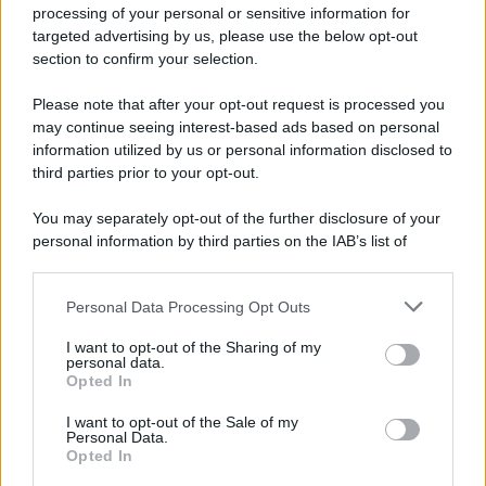
processing of your personal or sensitive information for
targeted advertising by us, please use the below opt-out
section to confirm your selection.
Please note that after your opt-out request is processed you
may continue seeing interest-based ads based on personal
information utilized by us or personal information disclosed to
third parties prior to your opt-out.
You may separately opt-out of the further disclosure of your
personal information by third parties on the IAB’s list of
downstream participants.
Personal Data Processing Opt Outs
This information may also be disclosed by us to third parties
on the IAB’s List of Downstream Participants that may further
I want to opt-out of the Sharing of my
disclose it to other third parties.
personal data.
Opted In
Please note that this website/app uses one or more Google
services and may gather and store information including but
I want to opt-out of the Sale of my
Personal Data.
not limited to your visit or usage behaviour. You may click to
Opted In
grant or deny consent to Google and its third-party tags to
use your data for below specified purposes in below Google