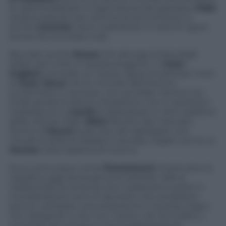
la caduta plateale e ingannatoria del granata),
Vidal
andava espulso per somma di ammonizioni e
anche
Llorente
viene maltrattato in area di rigore
senza che succeda nulla.
Bocciato anche
Russo
che allunga la lista degli
arbitri anti-Inter in questa stagione. In
Inter-
Cagliari
concede un mezzo rigore ai sardi per mani
di
Juan Jesus
che le moviole definiscono
involontario e, dunque, non punibile mentre nel
finale perdona Astori e Rossettini che in sandwich
impediscono a
Icardi
di depositare in rete il pallone
della vittoria. Male.
Milan
favorito dal mancato
fischio di
Doveri
sulla rete del raddoppio che
chiude la sfida di Marassi e penalty negato anche al
Verona
nella trasferta di Livorno.
Ecco comunque come
Panorama.it
ricostruisce la
classifica oggi senza gli errori arbitrali. Vale la
tradizionale avvertenza che il parametro preso in
considerazione sono le decisioni che avrebbero
potuto cambiare concretamente il risultato (rigori
non assegnati o che non c’erano, reti annullate o
concesse per errore) e che la graduatoria fa