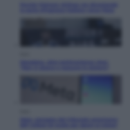
Perché Vietnam Airlines sta diventando
la porta d’ingresso italiana verso l’Asia
Sport
Maradona, altra testimonianza choc:
“Non si alzava e nessuno lo aiutava”
Esteri
Meta, stangata dal tribunale americano:
567 milioni di multa per danni ai minori