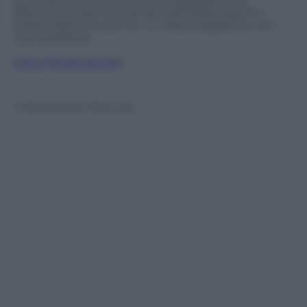
riferimento alle moviole dei quotidiani sportivi
italiani esprimendo non un valore oggettivo ma
una tendenza.
Segui @capuanogio
© Riproduzione Riservata