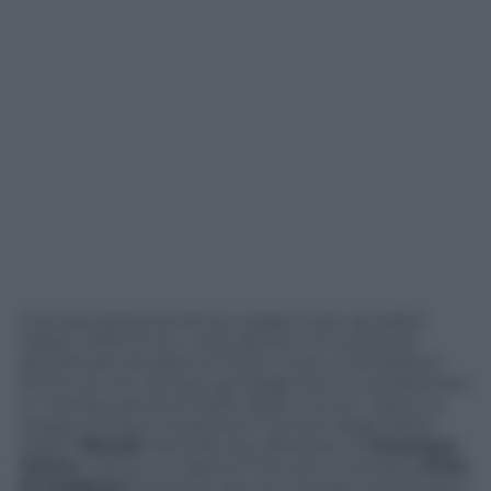
Giornata pesantemente negativa per gli arbitri
italiani. Molti errori, molti decisivi con proteste
giustificate da parte di Torino, Inter e Sampdoria
anche se non sempre gli sbagli hanno condizionato
in maniera decisiva l’esito degli incontri. Dietro la
lavagna finisce a sorpresa il numero degli arbitri
italiani
Rizzoli
, bocciato per direzione di
Juventus-
Torino
: manca un rigore al Toro per il contatto
Pirlo-
El Kaddouri
(anche se alcune moviole sottolineano