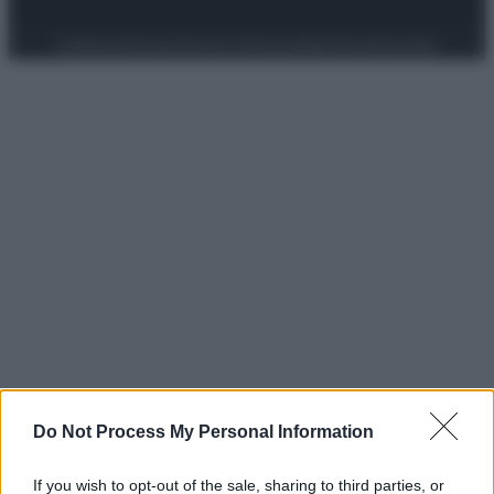
Preferenze Privacy
Privacy Policy
Cookie Policy
Note legali
Do Not Process My Personal Information
If you wish to opt-out of the sale, sharing to third parties, or