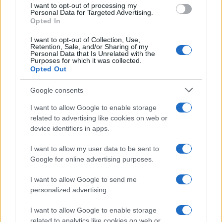
I want to opt-out of processing my
consent section.
Personal Data for Targeted Advertising.
Opted In
I want to opt-out of Collection, Use,
Retention, Sale, and/or Sharing of my
Personal Data that Is Unrelated with the
Purposes for which it was collected.
Opted Out
Google consents
I want to allow Google to enable storage
related to advertising like cookies on web or
device identifiers in apps.
I want to allow my user data to be sent to
Google for online advertising purposes.
I want to allow Google to send me
personalized advertising.
I want to allow Google to enable storage
related to analytics like cookies on web or