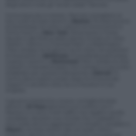
degli eterni rivali, gli “amati-odiati” francesi.
Comunque sia, in sintesi, i francesi consigliano ai
loro turisti di stare attenti a
Boston
(“Evitare la zona
di Dorchester di notte e attenti ai microcrimini a
China Town”), a
New York
(“Attenzione a Times
Square e alla Statua della Libertò. Evitare di notte
Harlem, il Bronx e il Central Park”), a Washington
(“Non andare né di giorno né di notte nel quartiere
di Anacostia”) a
Baltimora
(“Considerata pericolosa
a parte il centro”) a
Richmond
(“Non visitate la città
a piedi”) a Clevelend (pare che il sindaco si sia molto
arrabbiato per questa indicazione) a
Detroit
(“Il
centro deve essere svitato dopo la chiusura dei
negozi”) e ad altre città, tra cui Houston e Los
Angeles.
Il governo britannico, invece, consiglia di stare
attenti a
El Paso
(perché è sul confine con il
Messico e ci sono molti traffici non legali) e quello
canadese, da parte sua, ricorda che in passato ci
sono state alcune aggressioni a cittadini canadesi a
Miami
e di stare attenti alle ore serali. Infine i
tedeschi. Berlino non indica ai suoi connazionali