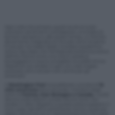
Ogni volta che arrivano, questi avvisi ai turisti
suscitano sentimenti contrapposti; un’ondata di
bonario sarcasmo e, allo stesso tempo, un fremito
(lievemente indignato) di ritrovato amor di patria.
E’così per noi italiani (basti ricordare la polemica
estiva nata dopo che l’ambasciata britannica aveva
definito Roma come una città in preda ai
borseggiatori e aveva consigliato ai sudditi di Sua
Maestà di non andare in giro con cose troppo
preziose), ed è così per tutti: anche per gli
americani.
Il
Washington Post
ha pubblicato una lista di
16
città americane
dove secondo i ministeri degli
esteri di
Francia, Gran Bretagna e Canada,
i turisti
devono stare attenti, evitare alcune zone, non
andare in altre. Rispetto a queste preoccupazioni, il
tono usato dal WP è sottilmente ironico, quasi più
adatto all’articolo di un tabloid britannico che parla