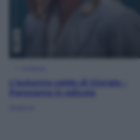
In Edicola
L’autunno caldo di Giorgia –
Panorama in edicola
Sfoglia ora