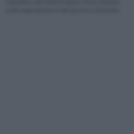
classifica del Washington Post, basata
sulle segnalazioni dei governi stranieri