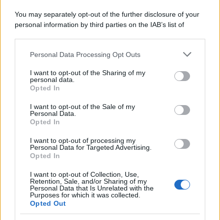
You may separately opt-out of the further disclosure of your
personal information by third parties on the IAB’s list of
downstream participants.
Personal Data Processing Opt Outs
This information may also be disclosed by us to third parties
on the IAB’s List of Downstream Participants that may further
I want to opt-out of the Sharing of my
disclose it to other third parties.
personal data.
Opted In
Please note that this website/app uses one or more Google
services and may gather and store information including but
I want to opt-out of the Sale of my
Personal Data.
not limited to your visit or usage behaviour. You may click to
Opted In
grant or deny consent to Google and its third-party tags to
use your data for below specified purposes in below Google
I want to opt-out of processing my
consent section.
Personal Data for Targeted Advertising.
Opted In
I want to opt-out of Collection, Use,
Retention, Sale, and/or Sharing of my
Personal Data that Is Unrelated with the
Purposes for which it was collected.
Opted Out