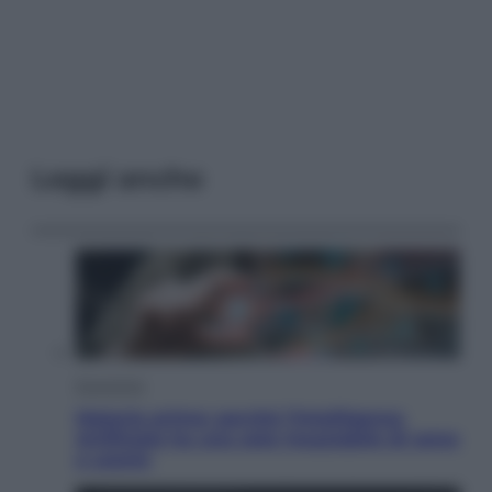
Leggi anche
Economia
Materie prime: perché l’Intelligenza
Artificiale ha una sete insaziabile di rame
e uranio