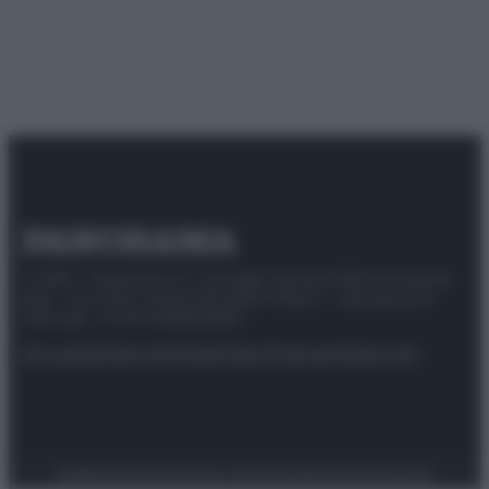
© 2025 – Panorama s.r.l. (Gruppo Società Editrice Italiana
spa) – Via Vittor Pisani 28, 20124 Milano – riproduzione
riservata – P.IVA 10518230965
Attualità
Lifestyle
Moda
Video
Podcast
Abbonati
Preferenze Privacy
Privacy Policy
Cookie Policy
Note legali