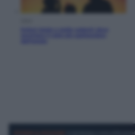
Viaggi
Eclissi totale e stelle cadenti: dove
ammirare il cielo più spettacolare
dell’estate