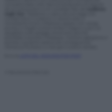
una particolare città. Raccomanda però di seguire
alcuni precauzioni a chi vorrebbe fare del
nudismo
negli Usa
: “Sebbene ci siano alcune leggi che
condannano il nudismo in diversi stati, e
nonostante la loro infrazione spesso non venga
punita, è meglio evitare di fare il bagno nudi o di
spogliarsi sulle spiagge americane perché
potrebbe suscitare imbarazzo, mettere agitazione e
portare a qualche spiacevole conseguenza.”
L’America Puritana, un bel giro turistico da fare.
Ecco la
LISTA DEL WASHINGTON POST
© Riproduzione Riservata