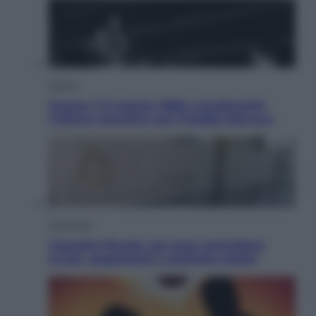
Musica
Queen: il 9 agosto 1986 a Knebworth
l’ultimo concerto con Freddie Mercury
Economia
Cassetto fiscale: ora puoi controllare
avvisi, pagamenti e pratiche online