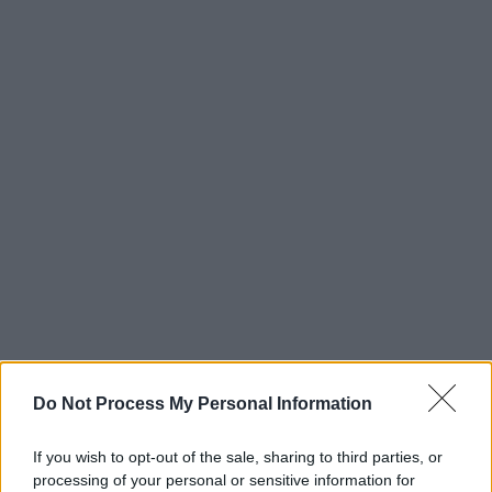
Do Not Process My Personal Information
If you wish to opt-out of the sale, sharing to third parties, or
processing of your personal or sensitive information for