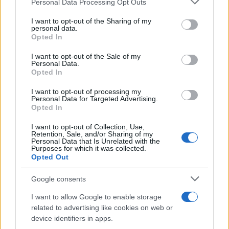
Personal Data Processing Opt Outs
This information may also be disclosed by us to third parties
on the IAB’s List of Downstream Participants that may further
I want to opt-out of the Sharing of my
disclose it to other third parties.
personal data.
Opted In
Please note that this website/app uses one or more Google
services and may gather and store information including but
I want to opt-out of the Sale of my
Personal Data.
not limited to your visit or usage behaviour. You may click to
Opted In
grant or deny consent to Google and its third-party tags to
use your data for below specified purposes in below Google
I want to opt-out of processing my
consent section.
Personal Data for Targeted Advertising.
Opted In
I want to opt-out of Collection, Use,
Retention, Sale, and/or Sharing of my
Personal Data that Is Unrelated with the
Purposes for which it was collected.
Opted Out
Google consents
I want to allow Google to enable storage
related to advertising like cookies on web or
device identifiers in apps.