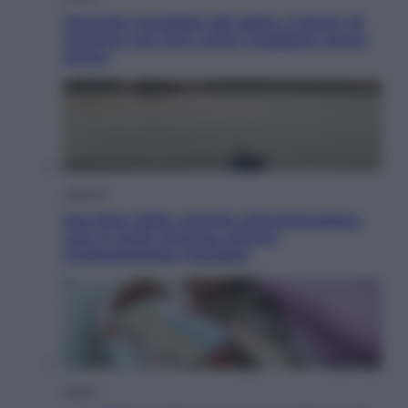
Giornata mondiale del gatto, è boom di
vacanze con loro: come viaggiare senza
stress
Lifestyle
Sea-Doo: dalla velocità all’esplorazione,
così le moto d’acqua stanno
rivoluzionando l’outdoor
Salute