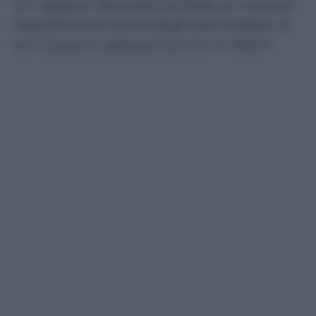
Un ragazzo francese ha fatto un curioso
esperimento social dagli esiti inattesi. E
voi? Quanto siete pinocchio in Rete?