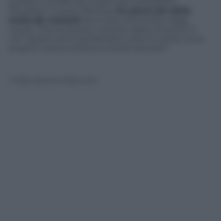
scarpa e chiudendo la giornata soddisfatto.
Risultato? L’uomo francese
ha perso più della
metà dei contatti
ed è stato sommerso dagli
insulti. Che sia questo il prezzo delle sincerità? E
voi? Quanti amici perdereste a dire la verità, ma la
proprio tutta la verità sui social network?
© Riproduzione Riservata