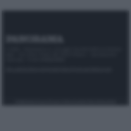
© 2025 – Panorama s.r.l. (Gruppo Società Editrice Italiana
spa) – Via Vittor Pisani 28, 20124 Milano – riproduzione
riservata – P.IVA 10518230965
Attualità
Lifestyle
Moda
Video
Podcast
Abbonati
Preferenze Privacy
Privacy Policy
Cookie Policy
Note legali