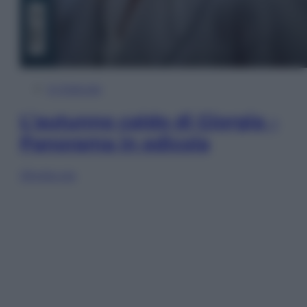
In Edicola
L’autunno caldo di Giorgia –
Panorama in edicola
Sfoglia ora