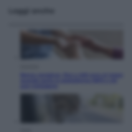
Leggi anche
Economia
Bonus caregiver, fino a 400 euro al mese:
quando parte la piattaforma INPS e chi
può richiederlo
Viaggi