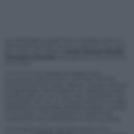
La verità paga, le bugie hanno le gambe corte e il
diavolo fa le pentole, ma non i coperchi. Tutto vero,
per carità, ma in tempi di
social network talvolta
l’eccessiva sincerità
può tradursi in uno sterminio
di contatti.
A chi non è mai capitato di leggere post
stucchevoli; status inutili e commenti alle foto
decisamente fuori luogo. Eppure… Eppure nessuno
si sognerebbe mai di asserire con lapidaria onestà
intellettuale che non è vero che in quella foto “sei
splendida”, che non ce ne frega niente se tuo figlio
preferisce le merendine alla frutta rispetto a quelle
al cioccolato e che i battibecchi sull’ultima di
campionato hanno francamente rotto le scatole.
Se lo si facesse forse capirebbe quello che è