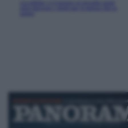
«La pillola» e il tumore al cervello: quali
sono davvero i rischi per le donne che la
usano