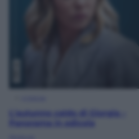
In Edicola
L’autunno caldo di Giorgia –
Panorama in edicola
Sfoglia ora