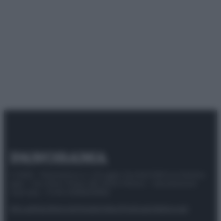
© 2025 – Panorama s.r.l. (Gruppo Società Editrice Italiana
spa) – Via Vittor Pisani 28, 20124 Milano – riproduzione
riservata – P.IVA 10518230965
Attualità
Lifestyle
Moda
Video
Podcast
Abbonati