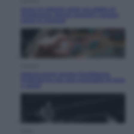
Economia
Quasi 1,5 miliardi rubati col reddito di
cittadinanza. Niente controlli e assegni
anche ai criminali
Economia
Materie prime: perché l’Intelligenza
Artificiale ha una sete insaziabile di rame
e uranio
Musica