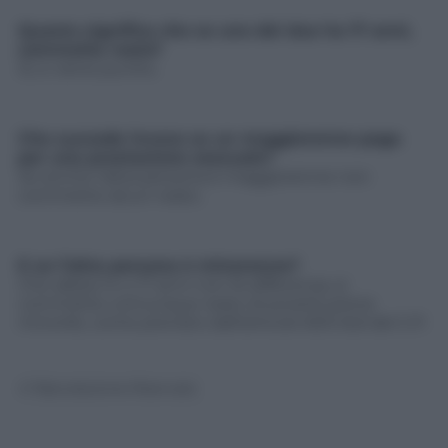
Questo significa che se uno dei due ha 17 anni,
commette reato?
Sì, e viene punito.
Che succede invece se un maggiorenne paga
per una prestazione sessuale?
Se anche l’altra persona è maggiorenne non
commette alcun reato.
E se l’altra persona è minorenne?
Che abbia 14 o 17 anni non fa differenza, si
commette comunque reato di prostituzione
minorile, come previsto dall’articolo 600 bid del C.P.
© Riproduzione Riservata