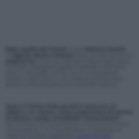
Baby squillo dei Parioli
, il caso
Gabriele Paolini
,
le
ragazze doccia milanesi
, sesso consenziente e a
pagamento
. E ancora: induzione alla prostituzione
minorile e pedopornografia. È grande confusione
sotto il cielo della cronaca. Ecco una guida per
aiutare a districarsi in una materia rovente dove
spesso a farla da padrona è la disinformazione.
Qual è il limite d’età perchè il sesso tra un
adulto e un minore, senza pagamento di somme
di denaro, venga considerato consenziente?
Se il minore non ha compiuto i 14 anni, anche se è
consenziente, ci si trova sempre in presenza di
violenza sessuale aggravata,
come previsto