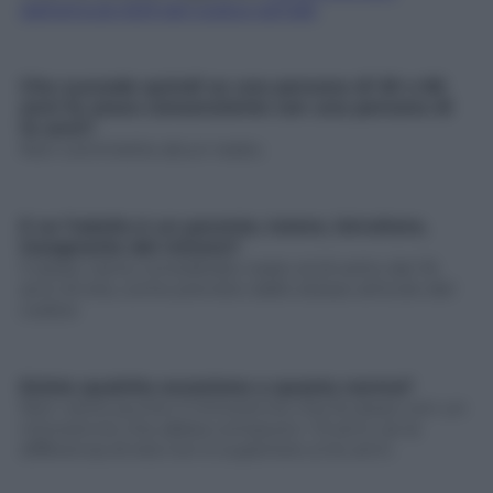
dall’articolo 609 del codice penale
Che succede quindi se una persona di 20 o 60
anni fa sesso consenziente con una persona di
14 anni?
Non commette alcun reato.
E se l’adulto è un parente, tutore, istruttore,
insegnante del minore?
Il sesso viene considerato reato al di sotto dei 16
anni di età, come previsto dallo stesso articolo del
codice
Esiste qualche eccezione a questa norma?
Non viene punito il minorenne che fa sesso con un
minorenne che abbia compiuto i 13 anni, se la
differenza di età non è superiore a tre anni.