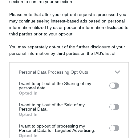
section to confirm your selection.
Please note that after your opt-out request is processed you
may continue seeing interest-based ads based on personal
information utilized by us or personal information disclosed to
third parties prior to your opt-out.
You may separately opt-out of the further disclosure of your
personal information by third parties on the IAB’s list of
downstream participants.
Personal Data Processing Opt Outs
This information may also be disclosed by us to third parties
on the IAB’s List of Downstream Participants that may further
I want to opt-out of the Sharing of my
disclose it to other third parties.
personal data.
Opted In
Please note that this website/app uses one or more Google
services and may gather and store information including but
I want to opt-out of the Sale of my
Personal Data.
not limited to your visit or usage behaviour. You may click to
Opted In
grant or deny consent to Google and its third-party tags to
use your data for below specified purposes in below Google
I want to opt-out of processing my
consent section.
Personal Data for Targeted Advertising.
Opted In