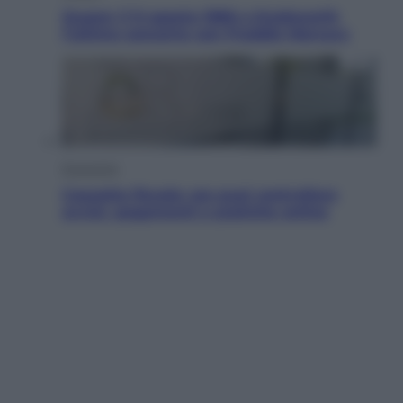
Queen: il 9 agosto 1986 a Knebworth
l’ultimo concerto con Freddie Mercury
Economia
Cassetto fiscale: ora puoi controllare
avvisi, pagamenti e pratiche online