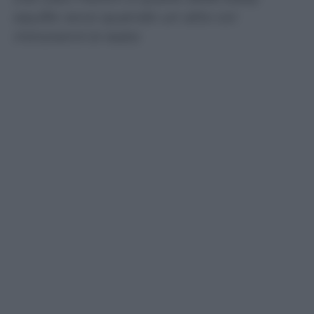
squillo: ecco quando un atto coi
minorenni è reato