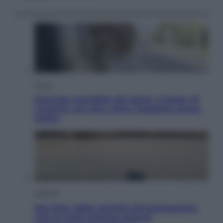
Viaggi
Giornata mondiale del gatto, è boom di
vacanze con loro: come viaggiare senza
stress
Lifestyle
Sea-Doo: dalla velocità all’esplorazione,
così le moto d’acqua stanno