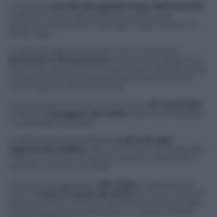
Si tratta di
uno dei più grandi tesori dell’umanità
e adesso intorno alla spartizione della nave
spagnola si attendono battaglie legali da parte di
divesi Paesi.
In primo luogo la Colombia che ne rivendica
territorio e ritrovamento
, ma anche la Spagna cui
il San Josè appartiene e la Sea Search Armada (Ssa),
l’azienda americana specializzata nella ricerca di
tesori sepolti in fondo al mare.
Il ritrovamento è avvenuto lo scorso
27 novembre
a largo di
Cartagena de Indias
sulla costa caraibica
a nord della Colombia.
Il relitto è stato identificato
al di là di ogni
ragonevole dubbio
visto che il mare ha conservato
i cannoni a forma di delfino creati su misura per il
vascello costruito nel 1698.
Secondo la leggenda il
San Josè
è il galeone più
ricco di
tutta la storia dei pirati
con il suo carico di
pietre preziose, monete e gioielli provenienti dalle
colonie spagnole (si stima per un valore di 5.000