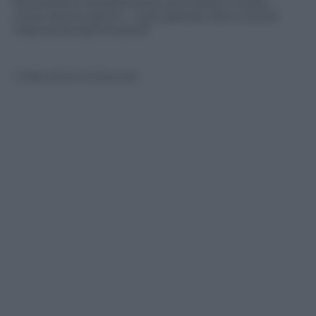
ritrovamenti di patrimonio sommerso, o forse –
come dicono alcuni – il più grande che si ricordi
nella storia dell’umanità”.
© Riproduzione Riservata