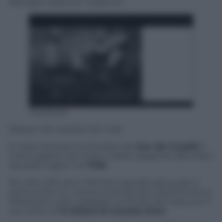
Battaglie legali per il galeone
Facebook
Reperti del vascello San Josè
E’ stato ritrovato sul fondale del
mar dei Caraibi
il
mitico galeòn San Josè il veliero spagnolo affondato
dai pirati inglesi nel
1708
.
Per oltre 300 anni il famoso vascello (del quale si
parla anche ne
L’amore ai tempi del colera
di Garcia
Marquez) è stato adagiato sul fondo del mare con il
suo carico di
11 milioni di monete d’oro
.