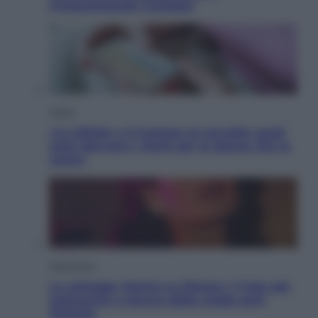
rivoluzionando l’outdoor
Salute
«La pillola» e il tumore al cervello: quali
sono davvero i rischi per le donne che la
usano
Televisione
Le schegge riporta su Disney+ il lato più
seducente e oscuro della moda anni
Ottanta