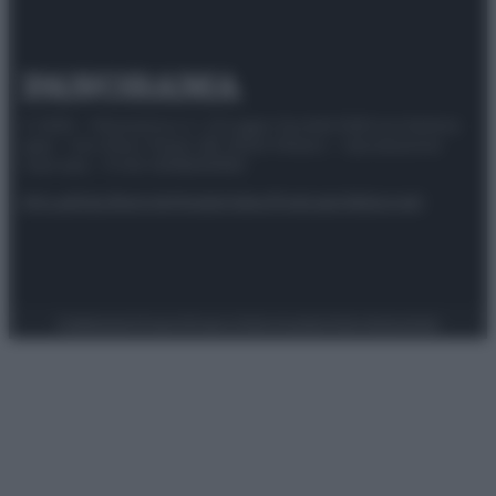
© 2025 – Panorama s.r.l. (Gruppo Società Editrice Italiana
spa) – Via Vittor Pisani 28, 20124 Milano – riproduzione
riservata – P.IVA 10518230965
Attualità
Lifestyle
Moda
Video
Podcast
Abbonati
Preferenze Privacy
Privacy Policy
Cookie Policy
Note legali