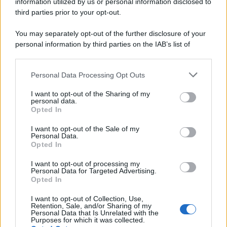
information utilized by us or personal information disclosed to
third parties prior to your opt-out.
You may separately opt-out of the further disclosure of your
personal information by third parties on the IAB’s list of
downstream participants.
Personal Data Processing Opt Outs
This information may also be disclosed by us to third parties
on the IAB’s List of Downstream Participants that may further
I want to opt-out of the Sharing of my
disclose it to other third parties.
personal data.
Opted In
Please note that this website/app uses one or more Google
services and may gather and store information including but
I want to opt-out of the Sale of my
Personal Data.
not limited to your visit or usage behaviour. You may click to
Opted In
grant or deny consent to Google and its third-party tags to
use your data for below specified purposes in below Google
I want to opt-out of processing my
consent section.
Personal Data for Targeted Advertising.
Opted In
I want to opt-out of Collection, Use,
Retention, Sale, and/or Sharing of my
Personal Data that Is Unrelated with the
Purposes for which it was collected.