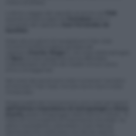
milioni di dollari)
L’ultimo viaggio del vascello avvenne nel
1708
quando la barca salpò da
Portobelo
sotto il
comando del capitano
José Fernández de
Santillán
.
Dopo alcuni giorni di navigazione il San Josè
incontrò la flotta inglese guidata dal
capitano
Charles Wager
e, nel corso della battaglia
di
Barù
, la nave spagnola venne affondata
inabissandosi nel mar dei Caraibi col suo carico
d’oro e di leggenda.
Nel corso dei secoli sono stati numerosi i tentativi
di ritrovare il San Josè, ma solo ora la nave è stata
rintracciata.
Responsabili del ritrovamento sono stati gli esperti
dell’Istituto Colombiano di Antropologia e Storia
(Icanh),
grazie all’appoggio della Marina militare. “Si
tratta di una scoperta di importanza mondiale ha
detto il presidente colombiano Juan Manuel
Santos perché costituisce uno dei più grandi