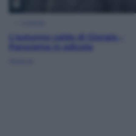
In Edicola
L’autunno caldo di Giorgia –
Panorama in edicola
Sfoglia ora