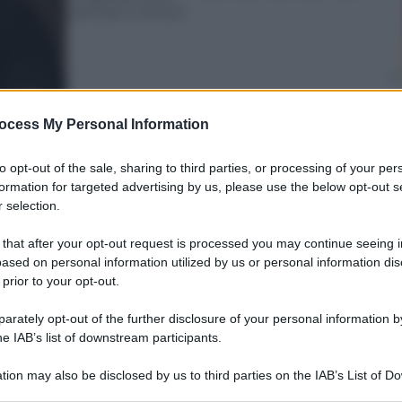
Lettura: 5 minuti
ocess My Personal Information
to opt-out of the sale, sharing to third parties, or processing of your per
formation for targeted advertising by us, please use the below opt-out s
nti preferite
 selection.
el patron di Coima e di Stefano Boeri
 that after your opt-out request is processed you may continue seeing i
egici di Roma, dall’ex caserma Reni ai
ased on personal information utilized by us or personal information dis
ario Franceschini
 prior to your opt-out.
rately opt-out of the further disclosure of your personal information by
he IAB’s list of downstream participants.
tion may also be disclosed by us to third parties on the IAB’s List of 
 that may further disclose it to other third parties.