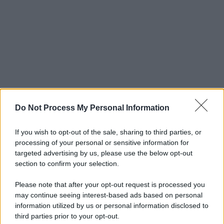
Do Not Process My Personal Information
If you wish to opt-out of the sale, sharing to third parties, or
processing of your personal or sensitive information for
targeted advertising by us, please use the below opt-out
section to confirm your selection.
Please note that after your opt-out request is processed you
may continue seeing interest-based ads based on personal
information utilized by us or personal information disclosed to
third parties prior to your opt-out.