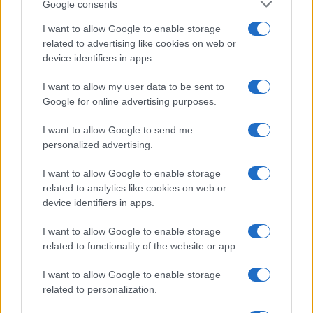
Google consents
I want to allow Google to enable storage
related to advertising like cookies on web or
device identifiers in apps.
I want to allow my user data to be sent to
Google for online advertising purposes.
I want to allow Google to send me
personalized advertising.
I want to allow Google to enable storage
related to analytics like cookies on web or
device identifiers in apps.
I want to allow Google to enable storage
related to functionality of the website or app.
I want to allow Google to enable storage
related to personalization.