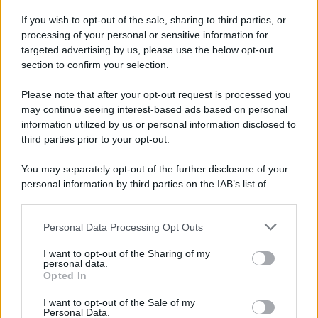
If you wish to opt-out of the sale, sharing to third parties, or
processing of your personal or sensitive information for
targeted advertising by us, please use the below opt-out
section to confirm your selection.
Please note that after your opt-out request is processed you
may continue seeing interest-based ads based on personal
information utilized by us or personal information disclosed to
third parties prior to your opt-out.
You may separately opt-out of the further disclosure of your
personal information by third parties on the IAB’s list of
downstream participants.
Personal Data Processing Opt Outs
This information may also be disclosed by us to third parties
on the IAB’s List of Downstream Participants that may further
I want to opt-out of the Sharing of my
disclose it to other third parties.
personal data.
Opted In
Please note that this website/app uses one or more Google
services and may gather and store information including but
I want to opt-out of the Sale of my
Personal Data.
not limited to your visit or usage behaviour. You may click to