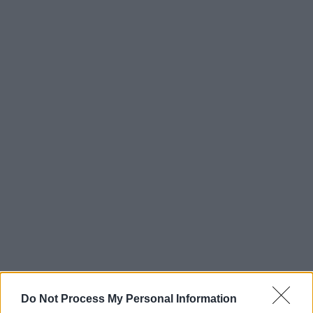
Do Not Process My Personal Information