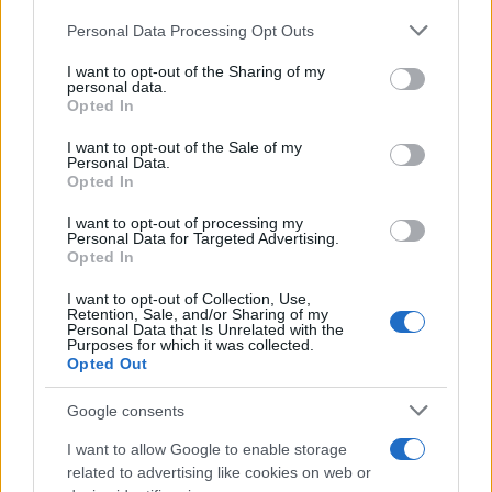
Personal Data Processing Opt Outs
This information may also be disclosed by us to third parties
on the IAB’s List of Downstream Participants that may further
I want to opt-out of the Sharing of my
disclose it to other third parties.
personal data.
Opted In
Please note that this website/app uses one or more Google
services and may gather and store information including but
I want to opt-out of the Sale of my
Personal Data.
not limited to your visit or usage behaviour. You may click to
Opted In
grant or deny consent to Google and its third-party tags to
use your data for below specified purposes in below Google
I want to opt-out of processing my
consent section.
Personal Data for Targeted Advertising.
Opted In
I want to opt-out of Collection, Use,
Retention, Sale, and/or Sharing of my
Personal Data that Is Unrelated with the
Purposes for which it was collected.
Opted Out
Google consents
I want to allow Google to enable storage
related to advertising like cookies on web or