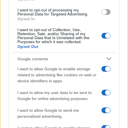
grant or deny consent to Google and its third-party tags to
use your data for below specified purposes in below Google
I want to opt-out of processing my
consent section.
Personal Data for Targeted Advertising.
Opted In
I want to opt-out of Collection, Use,
Retention, Sale, and/or Sharing of my
Personal Data that Is Unrelated with the
Purposes for which it was collected.
Opted Out
Google consents
I want to allow Google to enable storage
related to advertising like cookies on web or
device identifiers in apps.
I want to allow my user data to be sent to
Google for online advertising purposes.
I want to allow Google to send me
personalized advertising.