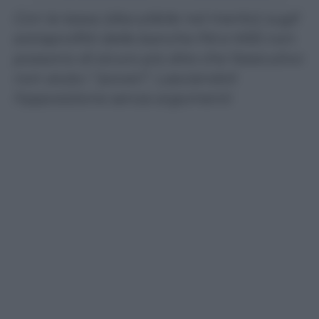
Con la tassa (discutibile nel merito) sugli
extraprofitti delle banche Pd e M5S non
possono di sicuro più dire che l’esecutivo
non aiuta i “poveri”. Lasciandoli
l’opposizione senza argomenti