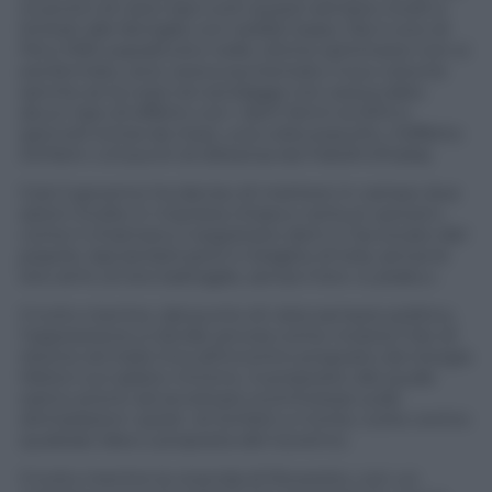
incentivi di vario tipo tutti questi sempre rivolti e
limitati alle famiglie con redditi bassi. Ma il coro di
Pd e M5S soprattutto nelle ultime settimane non si
era fermato, anzi, aveva aumentato il suo volume
(anche se la cosa nei sondaggi non aveva dato
alcun tipo di effetto con i dem fermi al 20% e
spiccioli ormai da mesi, una volta esaurito «l’effetto
Schlein» a 9 punti di distanza da Fratelli d’Italia).
Così il governo ha deciso di mettere in campo due
azioni rivolte in maniera chiara e certa ai «poveri»,
come li chiamano il segretario dem e l’avvocato del
popolo, lasciandoli però in braghe di tela, senza le
loro armi, le loro battaglie, senza il loro «Lukaku».
Il tutto mentre, dal punto di vista sempre politico,
l’opposizione si divide ancora come mostra il No di
Azione ed Italia Viva all’incontro proposto da Giorgia
Meloni sul salario minimo. A proposito del quale
siamo pronti ad accettare scommesse sulle
dichiarazioni «post» di Schlein e Conte, tutte contro
qualsiasi idea o proposta del Governo.
Il tutto mentre la vicenda di Rovereto, con un