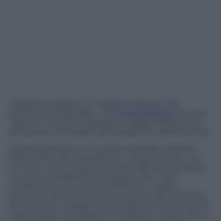
«Abbiamo tassato un margine ingiusto. Ora
aiuteremo le famiglie»; così
Giorgia Meloni
nei suoi
“appunti” social ha spiegato le ragioni della scelta
del governo di tassare gli extraprofitti delle banche.
Sembrerà strano ma in questo periodo vediamo
delle similitudini tra politica e calciomercato. Una
su tutte: non è importante solo rafforzare se stessi
ma anche indebolire l’avversario. Ne è caso
emblematico la vicenda di Romelu Lukaku,
promesso all’Inter ma pronto a finire alla Juventus.
Al momento il belga è ancora bloccato ma di sicuro
il danno fatto ai nerazzurri è evidente. Si può dire lo