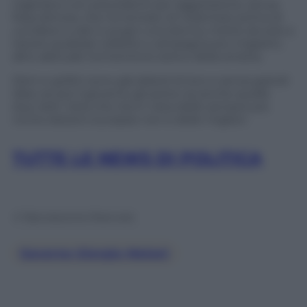
nigeriano con precedenti per aggressione, senza
fissa dimora, che ha tentato di violentare prima di
uccidere a calci e pugni una donna, mette da solo a
tacere qualsiasi velleità o campagna pro migranti,
altro abituale tormentone estivo della sinistra.
Dem e grillini sono già deboli di loro e senza grandi
idee; se poi il governo gli porta via anche quelle
due, beh, l’aria che tira in vista delle sempre più
vicine elezioni europee non è delle migliori.
TUTTE LE NEWS DI POLITICA
© Riproduzione Riservata
Governo Giorgia Meloni