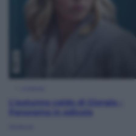
In Edicola
L’autunno caldo di Giorgia –
Panorama in edicola
Sfoglia ora