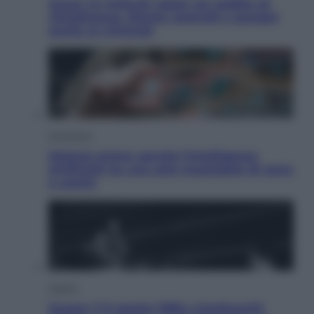
Quasi 1,5 miliardi rubati col reddito di
cittadinanza. Niente controlli e assegni
anche ai criminali
Economia
Materie prime: perché l’Intelligenza
Artificiale ha una sete insaziabile di rame
e uranio
Musica
Queen: il 9 agosto 1986 a Knebworth