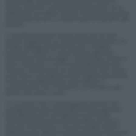
stesso delle ultime due decisioni del Governo
Meloni: la prima il via libera alla discussione con le
opposizioni sul salario minimo, la seconda è la tassa
(a sorpresa) da oltre 3 miliardi sugli extra profitti alle
banche.
Ci sarebbe parecchio da dire dal punto di vista
tecnico soprattutto su quest’ultima decisione che
di fatto obbliga gli istituti bancari a rivedere
previsioni e bilanci in corso d’opera, agitando i
mercati (per fortuna oggi in ripresa dopo il tonfo di
ieri) e mettendo in crisi il mondo dei prestiti alle
imprese. Ma dal punto di vista politico, beh, le due
cose hanno una valenza chiara: togliere alla sinistra
l’unica arma disposizione, quel ripetere in
continuazione che «il Governo non fa niente per i
poveri, anzi, aiuta i ricchi».
Un concetto che in realtà oggettivamente non
corrispondeva alla realtà, basti pensare agli sforzi
fatti dall’esecutivo sul taglio al cuneo fiscale
nell’ultima manovra economica fatta con pochi
spiccioli nelle tasche e che sono andati a favore
delle fasce più deboli; lo stesso dicasi per bonus ed