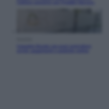
l’ultimo concerto con Freddie Mercury
Economia
Cassetto fiscale: ora puoi controllare
avvisi, pagamenti e pratiche online