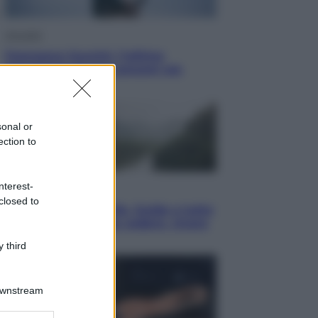
Attualità
Francesco Guccini, l’ultimo
Maestrone: le sue canzoni ora
entrino a scuola
sonal or
ection to
nterest-
Viaggi
closed to
In Vietnam, con stile. Guida a tutto
il meglio che c’è da vedere, vivere
(e gustare)
 third
Downstream