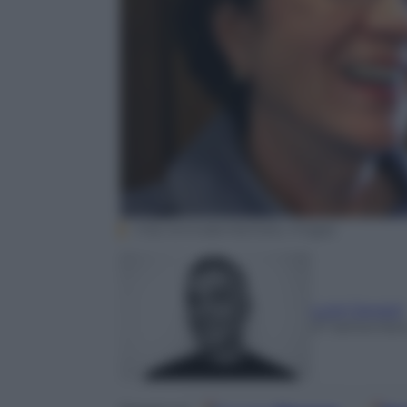
Chip Somodevilla/Getty Images
Luigi Gavazzi
27 Settembre