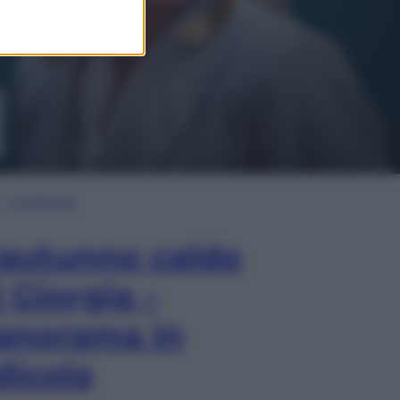
In Edicola
’autunno caldo
i Giorgia –
anorama in
dicola