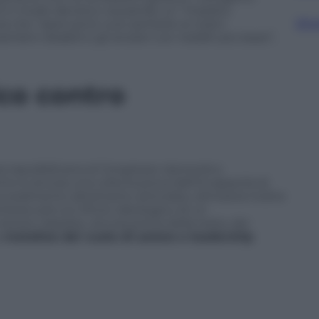
i in modo decisivo causando un “impatto
Sfog
che “assicura le cure sanitarie ai nostri
ambini disabili e gli anziani con redditi più bassi”,
co contro
 repubblicana al Congresso riproverà a
o è ancora una volta la prova dell’incapacità di
vvedimento altrettanto articolato; dimostra inoltre
itaria solo sul rifiuto ideologico di un
scere classiste, ancora prima della testa, dei
a
metafora del vuoto di azione e leadership