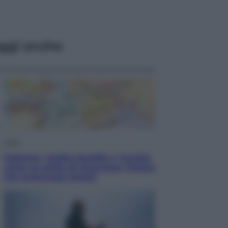
ggi anche
Esteri
Pakistan, Arabia Saudita e Turchia
verso un patto di sicurezza: l’intesa
che preoccupa Israele