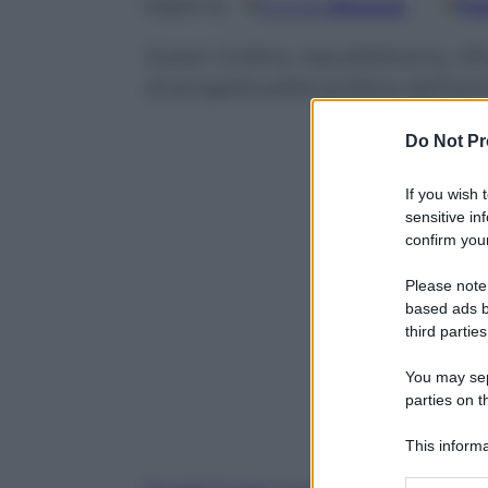
Google
Discover
Fo
Seguici su
Susan Collins, repubblicana, rifiu
di progettualità politica dell’
Do Not Pr
If you wish 
sensitive in
confirm your
Please note
based ads b
third parties
You may sepa
parties on t
This informa
Participants