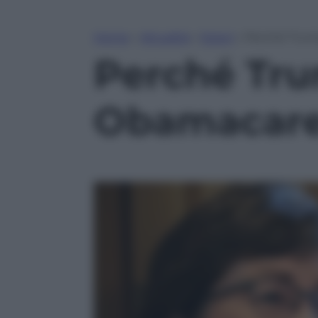
Home
»
Attualità
»
Esteri
»
Perché Trum
Perché Tru
Obamacar