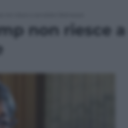
p non riesce a cancellare Obamacare
mp non riesce a
e