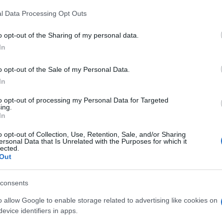
gna elettorale di cancellare
Obamacare
.
 that this website/app uses one or more Google services and may gath
la promessa
.
l Data Processing Opt Outs
including but not limited to your visit or usage behaviour. You may click 
mato quella promessa in una terapeutica rivalsa per
he se inconfessata – di inferiorità psicologica,
 to Google and its third-party tags to use your data for below specifi
o opt-out of the Sharing of my personal data.
k Obama.
ogle consent section.
In
è sempre lì a tormentare i suoi pensieri e,
e nei confronti del predecessore.
o opt-out of the Sale of my Personal Data.
In
n cancella Obamacare
to opt-out of processing my Personal Data for Targeted
ing.
In
a una volta l’incapacità del Congresso
o opt-out of Collection, Use, Retention, Sale, and/or Sharing
con un altro provvedimento l’
Affordable Care Act
ersonal Data that Is Unrelated with the Purposes for which it
a di Obama che ha cambiato, in meglio, la vita di
lected.
Out
l 2010 (Foto: Getty Images)
consents
questa volta
o allow Google to enable storage related to advertising like cookies on
evice identifiers in apps.