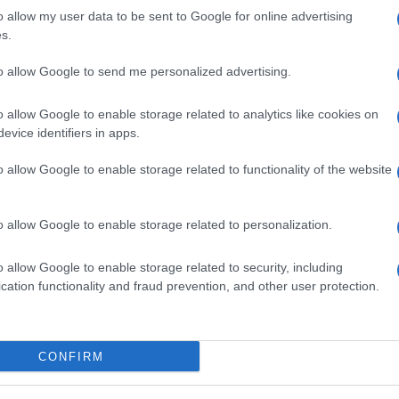
o allow my user data to be sent to Google for online advertising
s del Maine
ha detto esplicitamente lunedì 25
ogetto di legge firmato da due senatori del suo
s.
’ultimo tentativo repubblicano di cancellare
a che rappresentava una scadenza superata la
to allow Google to send me personalized advertising.
rà essere ripresentato per alcuni mesi.
o allow Google to enable storage related to analytics like cookies on
vo di luglio – il cosiddetto
skinny repeal bill
–
altri due senatori, Gop:
John McCain
(Arizona) e Lisa
evice identifiers in apps.
o allow Google to enable storage related to functionality of the website
oposto questa volta da
Lindsey Graham (South
ilioni di americani avrebbero perso la copertura
ca 18 milioni) e persone anziane e malate sarebbero
o allow Google to enable storage related to personalization.
vi molto più alti.
l senatore repubblicano dell’Arizona, John McCain,
o allow Google to enable storage related to security, including
on DC, 27 luglio 2017
cation functionality and fraud prevention, and other user protection.
icana, ha riconosciuto
CONFIRM
amacare