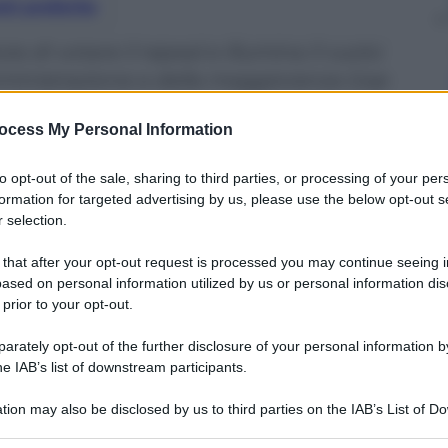
nti preferite
ta di votare il repeal e illumina il vuoto
amministrazione e della maggioranza Gop
ocess My Personal Information
to opt-out of the sale, sharing to third parties, or processing of your per
formation for targeted advertising by us, please use the below opt-out s
 selection.
 that after your opt-out request is processed you may continue seeing i
ased on personal information utilized by us or personal information dis
 prior to your opt-out.
rately opt-out of the further disclosure of your personal information by
he IAB’s list of downstream participants.
tion may also be disclosed by us to third parties on the IAB’s List of 
 that may further disclose it to other third parties.