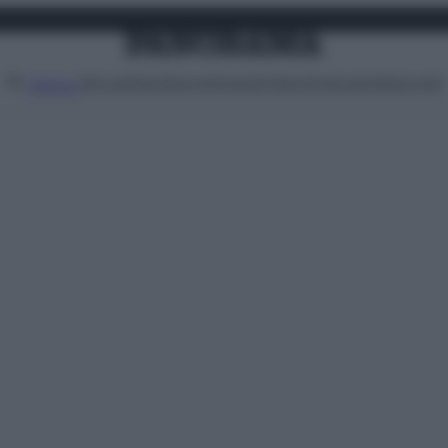
Attualità
Lifestyle
Moda
Video
Podcast
Abbonati
MENU