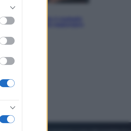
er and store
Sport
to grant or
ed purposes
Pellacani fa la storia: 5 medaglie
d’oro “Adesso voglio raggiungere
le cinesi”