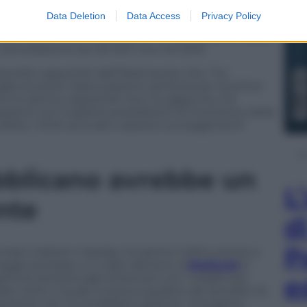
Data Deletion
Data Access
Privacy Policy
i simpatie democratiche. Ha votato per la
orsuch alla Corte Suprema, e nel 2010 aveva votato
 cancellazione sia nel 2011 che nel 2015.
enefici apportati dall’Obamacare che, “ha
lie di avere l’assicurazione sanitaria per la prima
o lo skinny-repeal bill. Aca, ha aggiunto, ha
pazienti con malattie preesistenti al momento della
oibito i limiti annuali e assoluti sui pagamenti
bblicano avrebbe un
L
nte
d
P
rmato Graham-Cassidy, ha spinto Collins anche a
legge portasse un colpo decisivo a
Medicaid
: il
tura sanitaria agli americani con i redditi più
e
to sotto il quale si poteva godere dei benefici di
persone che ne avrebbero goduto. Il progetto