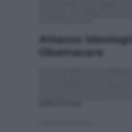
Graham-Cassidy avrebbe tagliato i fond
devastante” sul programma di assistenza 
concittadini più vulnerabili, compresi i b
ha scritto Susan Collins.
Attacco ideologi
Obamacare
Anche se probabilmente la maggioranza
smantellare Obamacare, questo falliment
sostituire la legge di Obama con un pro
l’impossibilità di fondare una riforma san
provvedimento storico che ha ferito le vi
repubblicani più conservatori; infine è l
politica di Trump.
© Riproduzione Riservata