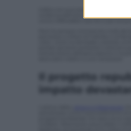
Collins non può essere certo accusata d
conferma dell’ultra conservatore Neil G
contro l’Affordable Care Act e per la sua
Però ha sempre riconosciuto molti dei b
permesso a milioni di individui e di famig
volta”, come ha dichiarato votando contr
portato ad avere protezioni notevoli a 
sottoscrizione dell’assicurazione e ha pr
assicurativi relativi a cure necessarie.
Il progetto repu
impatto devasta
L’ultimo, fallito,
attacco a Obamacare,
fi
sottolineare come il provvedimento di 
programma federale che assicura la coper
modesti. Obamacare aveva alzato il reddi
Medicare, aumentando di 14 milioni le 