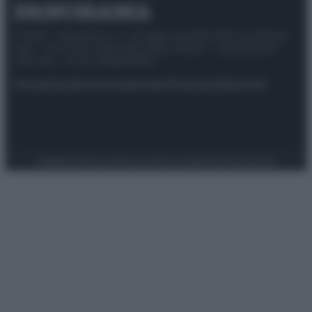
© 2025 – Panorama s.r.l. (Gruppo Società Editrice Italiana
spa) – Via Vittor Pisani 28, 20124 Milano – riproduzione
riservata – P.IVA 10518230965
Attualità
Lifestyle
Moda
Video
Podcast
Abbonati
Preferenze Privacy
Privacy Policy
Cookie Policy
Note legali