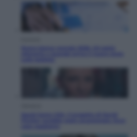
Economia
Nuovo bonus energia 2026, chi potrà
ottenerlo e quando arriva il nuovo aiuto
sulle bollette
Televisione
Squid Game USA, il progetto di David
Fincher sarebbe stato accantonato. Ecco
cosa sappiamo