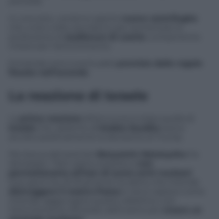
prevede.
In concreto, verranno aperte
nuove centrifughe
che, a loro volta, serviranno per aumentare la
produzione di
esafloruro di uranio
, componente
chiave per l’arricchimento.
Entrambe sono eventualità
previste dalle regole
fissate nell’accordo
.
La reazione di Israele
La
prima reazione
all’annuncio è stata quella di
Israele
che, assieme all’
Arabia Saudita
aveva
accolto positivamente la decisione di Trump.
Per bocca del premier
Benyamin Netanyahu
ha
dichiarato: “Non siamo sorpresi e
non
permetteremo all’Iran di avere armi nucleari
.
Due giorni fa, Ali Khamenei ha detto che intende
distruggere il nostro Paese
e ora si capisce come
intende raggiungere questo obiettivo, con
l’arricchimento illimitato dell’uranio per
creare un