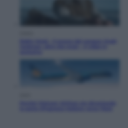
Cinema
Robin Hood – Il prezzo del sangue: Hugh
Jackman, altro che eroe! – Il video in
esclusiva
Viaggi
Perché Vietnam Airlines sta diventando
la porta d’ingresso italiana verso l’Asia