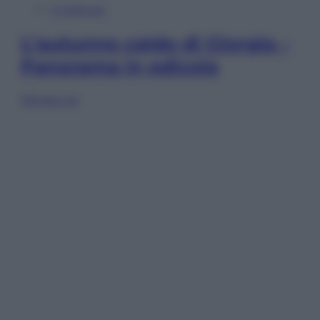
In Edicola
L’autunno caldo di Giorgia –
Panorama in edicola
Sfoglia ora