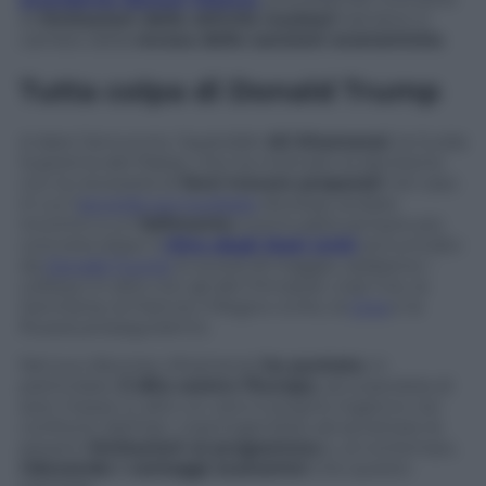
di
limitazioni delle attività nucleari
iraniane in
cambio della
revoca delle sanzioni economiche
.
Tutta colpa di Donald Trump
A dare l’annuncio, l’ayatollah
Ali Khamenei
, la Guida
Suprema del Paese, che ha motivato la decisione
con la necessità di
farsi trovare preparati
nel caso
in cui l’
accordo sul nucleare
dovesse andare
incontro a un
fallimento
, eventualità sempre più
concreta dopo il
ritiro degli Stati Uniti
annunciato
da
Donald Trump
lo scorso 8 maggio, sebbene i
colloqui in atto con gli altri firmatari, cioè l’Ue, la
Germania, la Francia, il Regno Unito, la
Cina
e la
Russia proseguiranno.
Nel suo discorso, Khamenei
ha puntato
, in
particolare,
il dito contro l’Europa
, accusandola di
aver messo in atto un vero e proprio inganno nei
confronti dell’Iran, costringendolo ad accettare le
pesanti
limitazioni al programma
e, al contempo,
riducendo i vantaggi economici
che questo