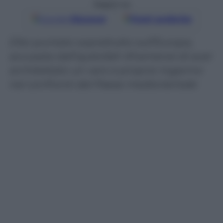
Seguici su
Google
Discover
Fonti preferite
Dito puntato soprattutto sull’Europa,
accusata dall’ayatollah Khamenei di aver
architettato un vero e proprio inganno
nei confronti del Paese mediorientale