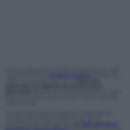
Martedì 5 giugno diventerà una data-chiave nella
“storia infinita” del
nucleare iraniano
: Teheran ha,
infatti, annunciato l’avvio di un
piano per
aumentare la capacità di arricchimento
dell’uranio
, facendo crescere la pressione su tutti i
Paesi che a vario titolo sono più o meno coinvolti
nella vicenda.
Si tratta della presa di posizione unilaterale più
rilevante dal momento della firma che, lo
ricordiamo, era stata apposta
nel
2015 dall’allora
presidente Barack Obama
, prevedendo una serie