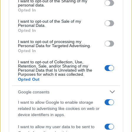
I want to opt-out of the Sharing of my
disclose it to other third parties.
personal data.
Opted In
Please note that this website/app uses one or more Google
services and may gather and store information including but
I want to opt-out of the Sale of my
Personal Data.
not limited to your visit or usage behaviour. You may click to
Opted In
grant or deny consent to Google and its third-party tags to
use your data for below specified purposes in below Google
I want to opt-out of processing my
consent section.
Personal Data for Targeted Advertising.
Opted In
I want to opt-out of Collection, Use,
Retention, Sale, and/or Sharing of my
Personal Data that Is Unrelated with the
Purposes for which it was collected.
Opted Out
Google consents
I want to allow Google to enable storage
related to advertising like cookies on web or
device identifiers in apps.
I want to allow my user data to be sent to