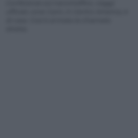
Conferenze sul narcotraffico, viaggi
ufficiali, corsi: il pm, in Centro America, è
di casa. Così è arrivata la chiamata
diretta.