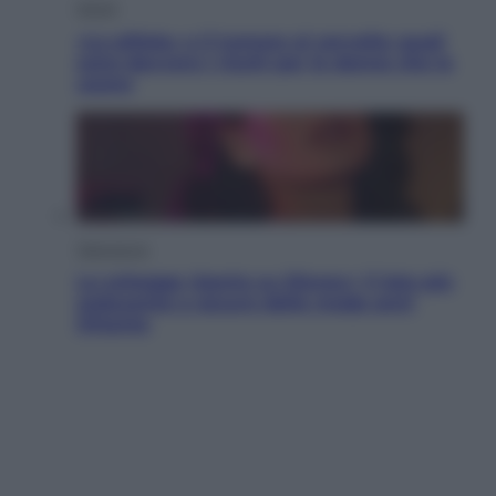
Salute
«La pillola» e il tumore al cervello: quali
sono davvero i rischi per le donne che la
usano
Televisione
Le schegge riporta su Disney+ il lato più
seducente e oscuro della moda anni
Ottanta