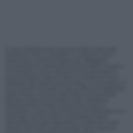
È stato direttamente il governo del Guatemala,
attraverso l’Onu, a chiedere in «prestito» il pm
palermitano Antonio Ingroia, per affidargli il
coordinamento della lotta al narcotraffico. Incarico
che durerà un anno. Ma perché il Guatemala? E
perché proprio Ingroia? Molti si chiedevano se si
trattasse del classico promoveatur ut amoveatur. O
se al contrario sia stato il caso a offrire al magistrato
palermitano una provvidenziale via d’uscita dal
pantano della sua inchiesta sulla cosiddetta
trattativa Stato-mafia. Soprattutto dopo lo
«scivolone » sulle intercettazioni di telefonate con il
Quirinale, che ha indotto il presidente della
Repubblica Giorgio Napolitano a sollevare il caso
davanti alla Corte costituzionale. Però Ingroia è