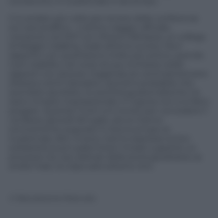
conosciuto, in Guatemala. E da tempo.
Ci è andato più volte per tenere delle conferenze
sul narcotraffico. L’ultimo viaggio ufficiale,
compiuto nel 2011 con Ottavio Sferlazza, un collega
di Reggio Calabria, risale all’anno scorso. Ma il
rapporto con quell’area è molto più antico, avendo
il pm stabilito nel corso di sue inchieste solidi
rapporti con diverse magistrature centroamericane
(Messico ed El Salvador). Quindi è probabile che,
avendolo ascoltato, le autorità guatemalteche ne
siano rimaste impressionate. E Ingroia non si è fatto
pregare. Quando il Csm si è riunito per concedere il
via libera, giovedì 26 luglio, alcuni hanno
ironicamente augurato in bocca al lupo al
Guatemala. Altri, invece, hanno espresso la loro
solidarietà ai pm palermitani rimasti a gestire un
processo tra i più delicati della storia giudiziaria: se
andrà male, la colpa sarà soltanto loro.
© Riproduzione Riservata