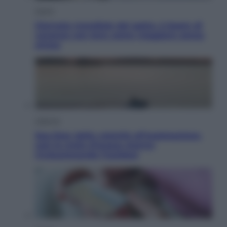
Viaggi
Giornata mondiale del gatto, è boom di
vacanze con loro: come viaggiare senza
stress
Lifestyle
Sea-Doo: dalla velocità all’esplorazione,
così le moto d’acqua stanno
rivoluzionando l’outdoor