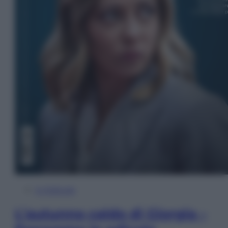
In Edicola
L’autunno caldo di Giorgia –