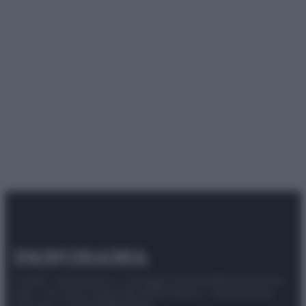
© 2025 – Panorama s.r.l. (Gruppo Società Editrice Italiana
spa) – Via Vittor Pisani 28, 20124 Milano – riproduzione
riservata – P.IVA 10518230965