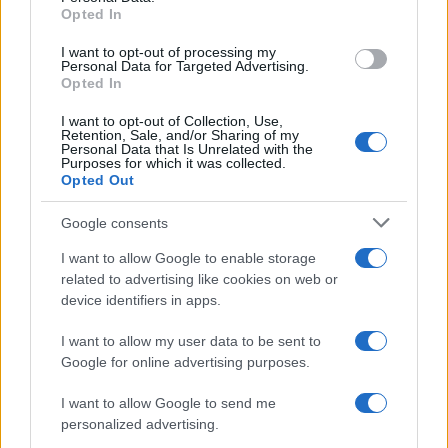
Opted In
grant or deny consent to Google and its third-party tags to
use your data for below specified purposes in below Google
I want to opt-out of processing my
consent section.
Personal Data for Targeted Advertising.
Opted In
I want to opt-out of Collection, Use,
Retention, Sale, and/or Sharing of my
Personal Data that Is Unrelated with the
Purposes for which it was collected.
Opted Out
Google consents
I want to allow Google to enable storage
related to advertising like cookies on web or
device identifiers in apps.
I want to allow my user data to be sent to
Google for online advertising purposes.
I want to allow Google to send me
personalized advertising.