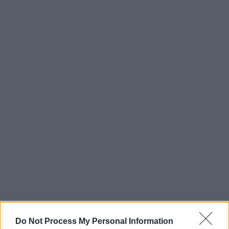
Do Not Process My Personal Information