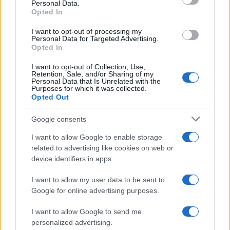
Personal Data.
not limited to your visit or usage behaviour. You may click to
Opted In
grant or deny consent to Google and its third-party tags to
use your data for below specified purposes in below Google
I want to opt-out of processing my
consent section.
Personal Data for Targeted Advertising.
Opted In
I want to opt-out of Collection, Use,
Retention, Sale, and/or Sharing of my
Personal Data that Is Unrelated with the
Purposes for which it was collected.
Opted Out
Google consents
I want to allow Google to enable storage
related to advertising like cookies on web or
device identifiers in apps.
I want to allow my user data to be sent to
Google for online advertising purposes.
I want to allow Google to send me
personalized advertising.