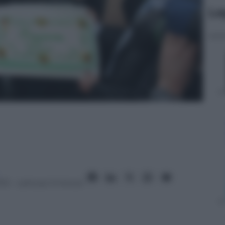
Le
013
– Lettura: 3 minuti