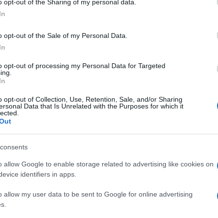
o opt-out of the Sharing of my personal data.
ogle consent section.
In
oni
, ci andrà lei, leghista tutta d’un pezzo, bossiana
o opt-out of the Sale of my Personal Data.
atùr
che sembra riappacificato con Roberto
In
a, che in Transatlantico tutti ricordano come la
sfumature di verde (sempre appuntata sulla giacca),
to opt-out of processing my Personal Data for Targeted
che al congresso della Lega 2.0 di Maroni scagliò il
ing.
ire. Il «Ciao» al Parlamento che affida a
In
 in Africa. Da bossiana doc è in sintonia con il
o opt-out of Collection, Use, Retention, Sale, and/or Sharing
rica?
ersonal Data that Is Unrelated with the Purposes for which it
lected.
avo di fare la suora e andare in una missione …
Out
 tempo pieno. Ecco, ora sto pensando di andare
ppi di volontariato che da noi in Veneto sono
insegnanti che ogni anno almeno per un mese vanno
consents
ria e letteratura alle scuole superiori. Che cosa
o allow Google to enable storage related to advertising like cookies on
evice identifiers in apps.
il Kenia dove si parla in francese. Ma io voglio
nche alla popolazione femminile nella lotta contro
o allow my user data to be sent to Google for online advertising
 con queste donne e aiutarle a prendere coscienza
s.
oprusi e le violenze di cui sono vittime.