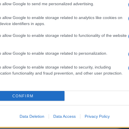
to allow Google to send me personalized advertising.
n ci starà a «coltivare» le sue «rose»…
è il mio piatto forte. Le rose però le porto sempre
cioè verde Lega, quella delle origini, ne ho un’altra,
o allow Google to enable storage related to analytics like cookies on
un verde che sfuma sul turchese, quella è di seta…
evice identifiers in apps.
lla battaglia per le classi separate di immigrati
ano. Ora che vuole andare in Africa come
o allow Google to enable storage related to functionality of the website
fatta a lei e alla Lega?
o. Io con i ragazzi straniati da insegnante ho
ro umiliazione quando non capivano durante la
non parla bene l’italiano impara meglio in una
o allow Google to enable storage related to personalization.
 fanno nell’Emilia rossa e allora sono razzisti anche
roposta di legge per rendere obbligatoria nelle
o allow Google to enable storage related to security, including
storia e delle tradizioni del territorio. Passata alla
cation functionality and fraud prevention, and other user protection.
hé la legislatura si è interrotta. Questo è forte
to dei leghisti ribelli per il Pd o il Pdl…
spulsioni. Ma io a Maroni non darò questa
CONFIRM
Lega.
Data Deletion
Data Access
Privacy Policy