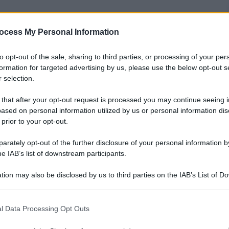
ocess My Personal Information
nti preferite
to opt-out of the sale, sharing to third parties, or processing of your per
ova vita della deputata bossiana dopo
formation for targeted advertising by us, please use the below opt-out s
 selection.
 that after your opt-out request is processed you may continue seeing i
ased on personal information utilized by us or personal information dis
 prior to your opt-out.
rately opt-out of the further disclosure of your personal information by
he IAB’s list of downstream participants.
tion may also be disclosed by us to third parties on the IAB’s List of 
 that may further disclose it to other third parties.
 that this website/app uses one or more Google services and may gath
l Data Processing Opt Outs
including but not limited to your visit or usage behaviour. You may click 
 to Google and its third-party tags to use your data for below specifi