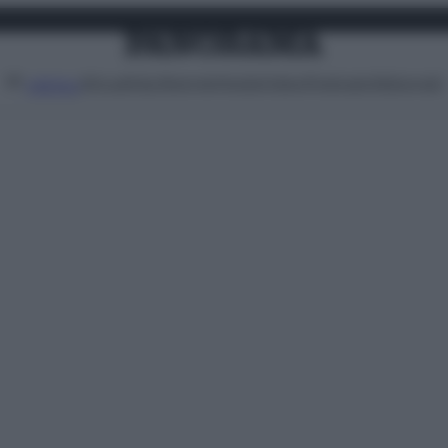
Attualità
Lifestyle
Moda
Video
Podcast
Abbonati
MENU