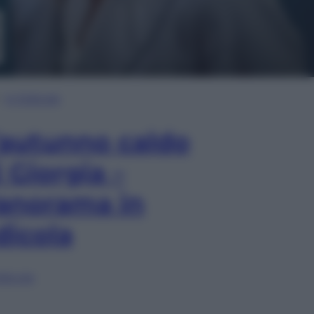
In Edicola
’autunno caldo
i Giorgia –
anorama in
dicola
lia ora