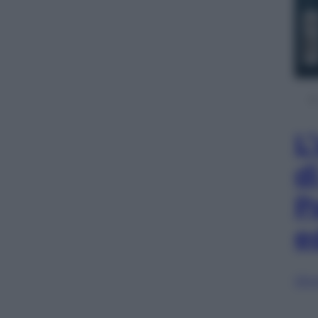
L
d
P
e
Sfog