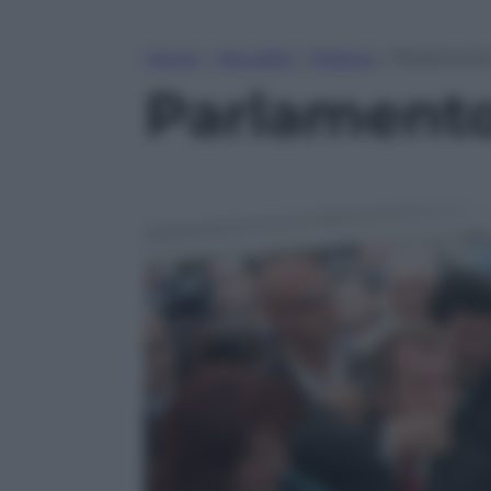
Home
»
Attualità
»
Politica
»
Parlamento,
Parlamento,