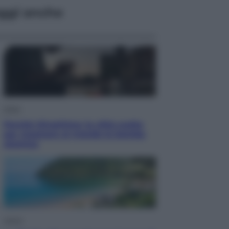
ggi anche
Esteri
Perché Hiroshima: la città scelta
per mostrare al mondo la bomba
atomica
Viaggi