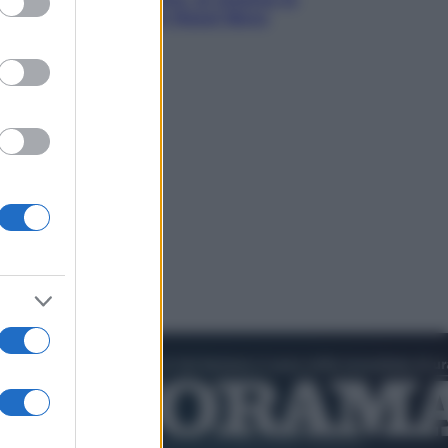
fiaba ecologica con Raoul Bova