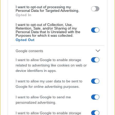
use your data for below specified purposes in below Google
I want to opt-out of processing my
consent section.
Personal Data for Targeted Advertising.
Opted In
I want to opt-out of Collection, Use,
Retention, Sale, and/or Sharing of my
Personal Data that Is Unrelated with the
Purposes for which it was collected.
Opted Out
Google consents
I want to allow Google to enable storage
related to advertising like cookies on web or
device identifiers in apps.
I want to allow my user data to be sent to
Google for online advertising purposes.
I want to allow Google to send me
personalized advertising.
I want to allow Google to enable storage