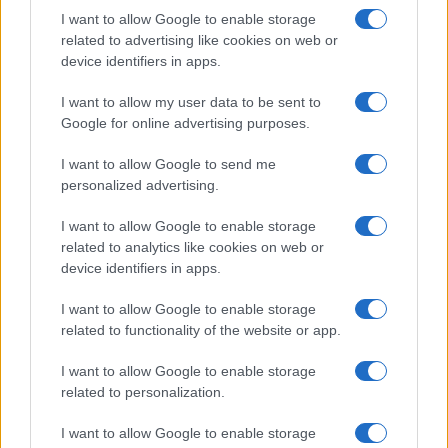
I want to allow Google to enable storage
related to advertising like cookies on web or
device identifiers in apps.
I want to allow my user data to be sent to
Google for online advertising purposes.
I want to allow Google to send me
personalized advertising.
I want to allow Google to enable storage
related to analytics like cookies on web or
device identifiers in apps.
I want to allow Google to enable storage
related to functionality of the website or app.
I want to allow Google to enable storage
related to personalization.
I want to allow Google to enable storage