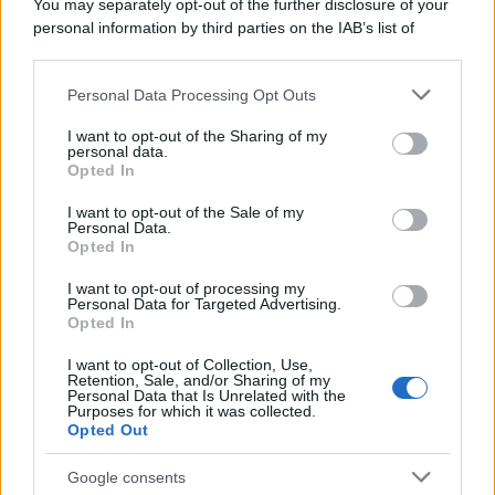
You may separately opt-out of the further disclosure of your
personal information by third parties on the IAB’s list of
downstream participants.
Personal Data Processing Opt Outs
This information may also be disclosed by us to third parties
on the IAB’s List of Downstream Participants that may further
I want to opt-out of the Sharing of my
disclose it to other third parties.
personal data.
Opted In
Please note that this website/app uses one or more Google
services and may gather and store information including but
I want to opt-out of the Sale of my
Personal Data.
not limited to your visit or usage behaviour. You may click to
Opted In
grant or deny consent to Google and its third-party tags to
use your data for below specified purposes in below Google
I want to opt-out of processing my
consent section.
Personal Data for Targeted Advertising.
Opted In
I want to opt-out of Collection, Use,
Retention, Sale, and/or Sharing of my
Personal Data that Is Unrelated with the
Purposes for which it was collected.
Opted Out
Google consents