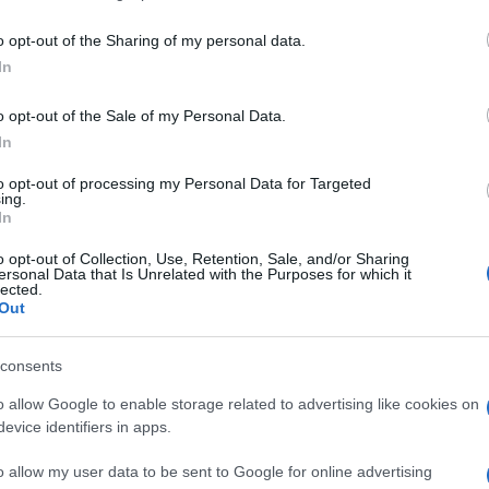
including but not limited to your visit or usage behaviour. You may click 
 to Google and its third-party tags to use your data for below specifi
o opt-out of the Sharing of my personal data.
ogle consent section.
In
o opt-out of the Sale of my Personal Data.
In
lo stesso tavolo del giudice barese che l’ha assolto.
n articolo nel numero in edicola da domani 21
to opt-out of processing my Personal Data for Targeted
ing.
In
na degli invitati al party, una ventina in tutto.
o opt-out of Collection, Use, Retention, Sale, and/or Sharing
sale all’aprile 2006 ed è stata scattata in occasione
ersonal Data that Is Unrelated with the Purposes for which it
e i 40 anni di Paola Memola, commercialista
lected.
Out
 sul mare di Savelletri (Brindisi). Nella foto si vede
consents
spicca Nichi Vendola, vicino al compagno
Ed Testa.
e Felice
, il giudice che il 31 ottobre 2012
ha
o allow Google to enable storage related to advertising like cookies on
accusa di abuso di ufficio
. Al tavolo sono presenti
evice identifiers in apps.
 pubblico ministero barese e oggi parlamentare del
 lei pm a Bari; il pm barese
Teresa Iodice
e il
o allow my user data to be sent to Google for online advertising
a Manzionna.