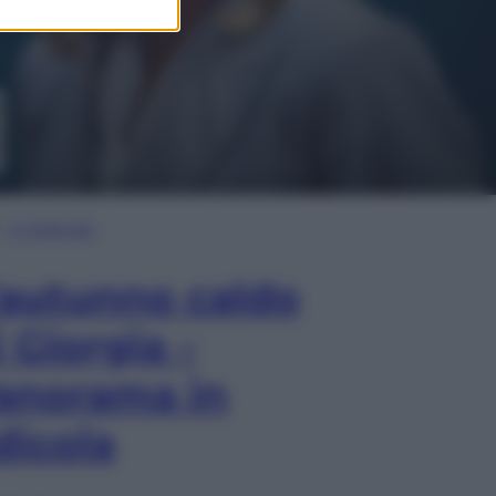
In Edicola
’autunno caldo
i Giorgia –
anorama in
dicola