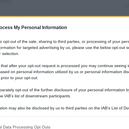
inuti
ocess My Personal Information
nti preferite
to opt-out of the sale, sharing to third parties, or processing of your per
formation for targeted advertising by us, please use the below opt-out s
raio, mostra l’immagine del party a cui
 selection.
lo Nichi Vendola e Susanna De Felice
 that after your opt-out request is processed you may continue seeing i
ased on personal information utilized by us or personal information dis
 prior to your opt-out.
rately opt-out of the further disclosure of your personal information by
he IAB’s list of downstream participants.
tion may also be disclosed by us to third parties on the IAB’s List of 
 that may further disclose it to other third parties.
 that this website/app uses one or more Google services and may gath
l Data Processing Opt Outs