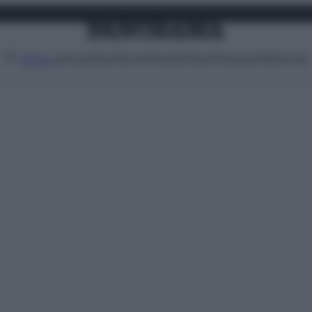
Attualità
Lifestyle
Moda
Video
Podcast
Abbonati
MENU