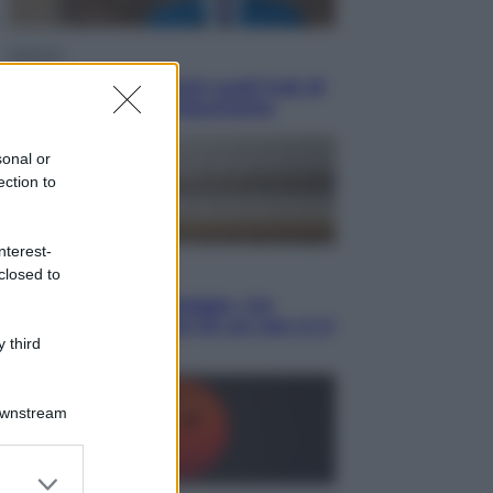
Opinioni
Il vergognoso silenzio sugli hub di
Pedro Sanchez in Mauritania
sonal or
ection to
nterest-
Cultura
closed to
Libri: dopo «Le schegge», tre
thriller con narratori di cui non ci si
 third
può fidare
Downstream
er and store