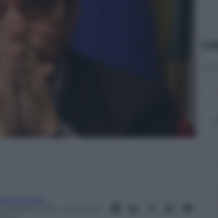
Le
ndrea Soglio
0 Febbraio 2013
– Lettura: 2