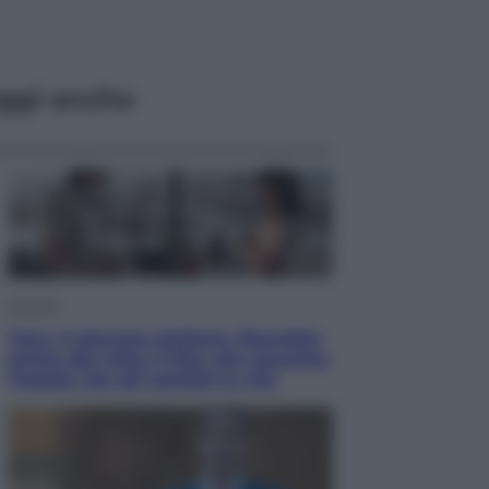
ggi anche
Cinema
Tony, il giovane Anthony Bourdain
prima del mito: il film che racconta
l’estate che gli cambiò la vita