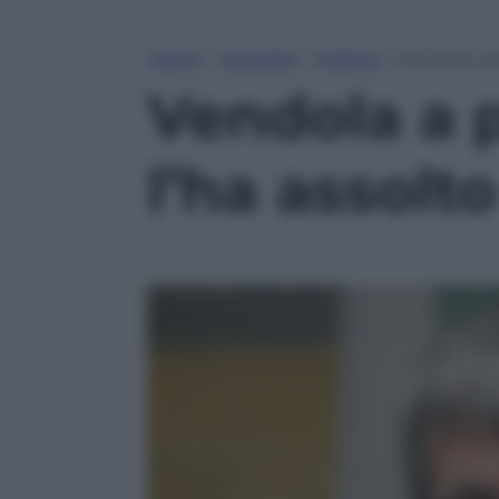
Home
»
Attualità
»
Politica
»
Vendola a p
Vendola a p
l’ha assolto