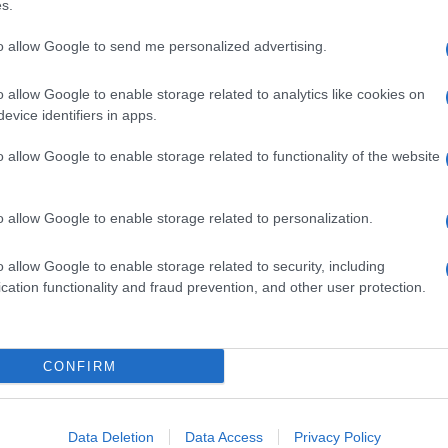
s.
catto a Panorama e ha motivato così la sua
to allow Google to send me personalized advertising.
giorni dalle elezioni, sarebbe dirompente: è
na familiarità. Non posso renderla pubblica per
lto amica di Vendola e sono andata a votare per lui
o allow Google to enable storage related to analytics like cookies on
evice identifiers in apps.
o allow Google to enable storage related to functionality of the website
o allow Google to enable storage related to personalization.
o allow Google to enable storage related to security, including
cation functionality and fraud prevention, and other user protection.
CONFIRM
Data Deletion
Data Access
Privacy Policy