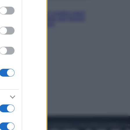
to grant or
Lifestyle
ed purposes
Cosa significa fare il medico oggi?
Dalle proteste in India alla lezione
di Abraham Verghese