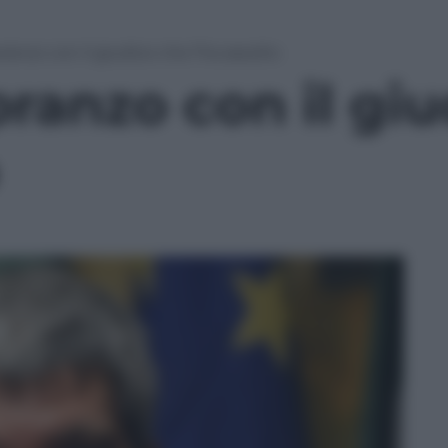
ranzo con il giudice che l’ha assolto
ranzo con il gi