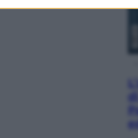
L
d
P
e