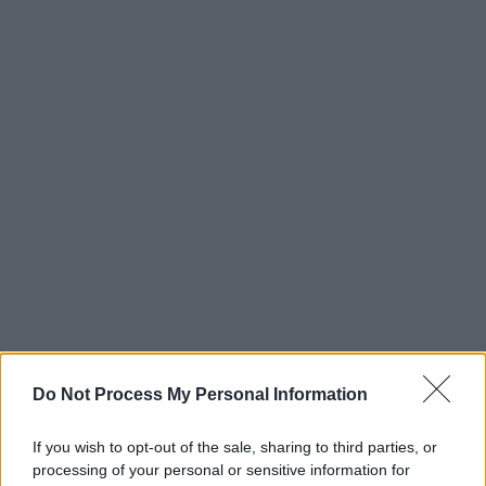
Do Not Process My Personal Information
If you wish to opt-out of the sale, sharing to third parties, or
processing of your personal or sensitive information for