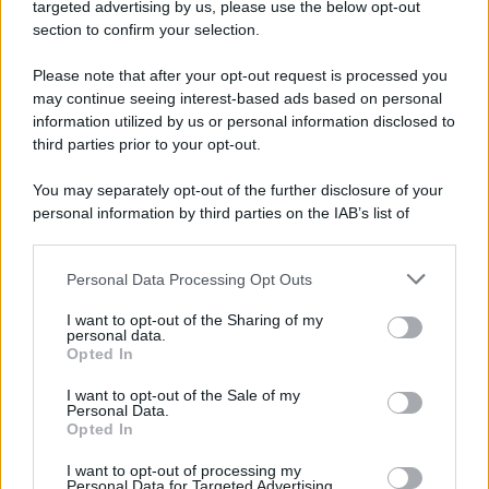
targeted advertising by us, please use the below opt-out
section to confirm your selection.
Please note that after your opt-out request is processed you
may continue seeing interest-based ads based on personal
information utilized by us or personal information disclosed to
third parties prior to your opt-out.
You may separately opt-out of the further disclosure of your
personal information by third parties on the IAB’s list of
downstream participants.
Personal Data Processing Opt Outs
This information may also be disclosed by us to third parties
on the IAB’s List of Downstream Participants that may further
I want to opt-out of the Sharing of my
disclose it to other third parties.
personal data.
Opted In
Please note that this website/app uses one or more Google
services and may gather and store information including but
I want to opt-out of the Sale of my
Personal Data.
not limited to your visit or usage behaviour. You may click to
Opted In
grant or deny consent to Google and its third-party tags to
use your data for below specified purposes in below Google
I want to opt-out of processing my
consent section.
Personal Data for Targeted Advertising.