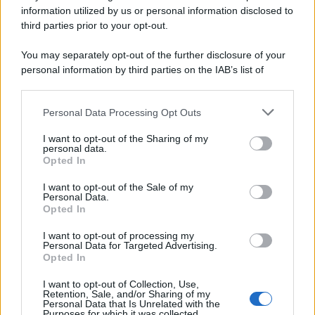
information utilized by us or personal information disclosed to
third parties prior to your opt-out.
You may separately opt-out of the further disclosure of your
personal information by third parties on the IAB’s list of
downstream participants.
Personal Data Processing Opt Outs
This information may also be disclosed by us to third parties
on the IAB’s List of Downstream Participants that may further
I want to opt-out of the Sharing of my
disclose it to other third parties.
personal data.
Opted In
Please note that this website/app uses one or more Google
services and may gather and store information including but
I want to opt-out of the Sale of my
Personal Data.
not limited to your visit or usage behaviour. You may click to
Opted In
grant or deny consent to Google and its third-party tags to
use your data for below specified purposes in below Google
I want to opt-out of processing my
consent section.
Personal Data for Targeted Advertising.
Opted In
I want to opt-out of Collection, Use,
Retention, Sale, and/or Sharing of my
Personal Data that Is Unrelated with the
Purposes for which it was collected.