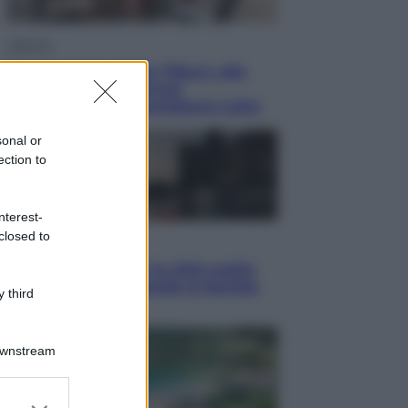
Lifestyle
Dal blush Charlotte Tilbury alle
tote bag: perché ormai
collezioniamo e rivendiamo tutto
sonal or
ection to
nterest-
closed to
Esteri
Perché Hiroshima: la città scelta
per mostrare al mondo la bomba
 third
atomica
Downstream
er and store