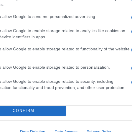
l’Iran
s.
to allow Google to send me personalized advertising.
l’Iran
. L’Europa non sa davvero “che pesci
o allow Google to enable storage related to analytics like cookies on
itica autonoma che le consenta di non rompere
evice identifiers in apps.
tare le sanzioni volute dagli Stati Uniti,
e verso una visione eurasiatica di alleanza con la
.
o allow Google to enable storage related to functionality of the website
osare la sintonia con l’imprevedibile
politica di
pre-Obama. La politica estera dell’ex presidente
o allow Google to enable storage related to personalization.
fallimentare, anche verso l’Iran che ha intensificato
rofittando della guerra in Siria
. E Trump con le sue
logica e perseguire un disegno che non è
o allow Google to enable storage related to security, including
cation functionality and fraud prevention, and other user protection.
ri interessi commerciali contingenti, l’Unione
orre nuove sanzioni a Teheran, così come in modo
anniche e americane sul ritiro dei diplomatici russi
CONFIRM
gno Unito.
Data Deletion
Data Access
Privacy Policy