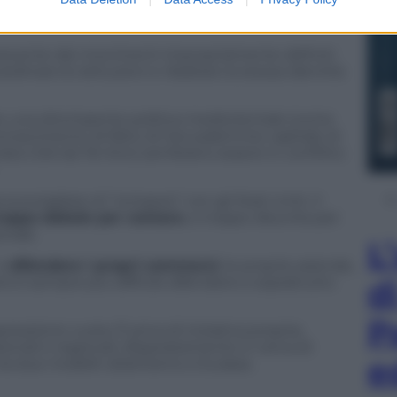
l’Unione
 crescente dei movimenti impropriamente definiti
rdinare le istituzioni e ribaltare la stessa identità
e una dirompente politica mediorientale (come
iconoscimento di fatto di Gerusalemme capitale di
ata USA da Tel Aviv) sembrano essere in conflitto
consigliare di “rompere” con gli Stati Uniti. Il
roppo debole per contare
, e troppo disunita per
onale.
L
 è
difendere i propri commerci
, le proprie aziende,
ò è sempre più difficile difendere e soprattutto
d
P
pressione vuota. È priva di iniziativa propria,
ionali e regionali, disperatamente in cerca di
e
e tra due modelli: atlantismo e Eurasia.