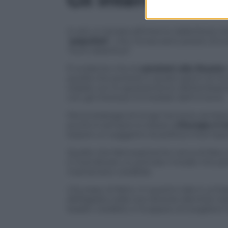
Gli interessi del
In più, è minata all’interno dalla forza
“
populisti
”, che minacciano presto di sca
“euro-atlantica”.
È evidente che le
sanzioni alla Russia
quella che porterà in questi giorni al r
Israele con lo spostamento dell’ambasci
con gli interessi immediati dell’Unione.
Ma la strategia di lungo termine sembra s
punto è sempre lo stesso.
L’Europa è t
essere un soggetto di politica internazi
Quello che faticosamente cerca di fare,
e rivendicare un primato morale che per
mantenere credibile.
L’Europa, di fatto, in quanto tale è un’es
deflagrata nelle sue diverse identità naz
leader credibili, e incapace di sceglier