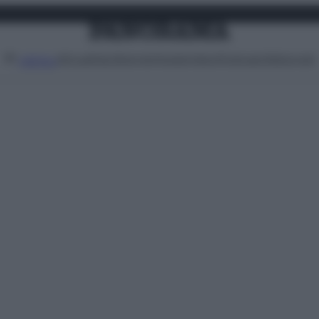
Attualità
Lifestyle
Moda
Video
Podcast
Abbonati
MENU