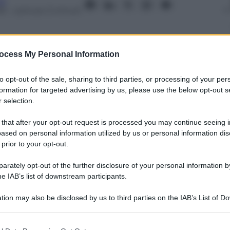
ra
18
– Lettura: 3 minuti
ocess My Personal Information
nti preferite
to opt-out of the sale, sharing to third parties, or processing of your per
formation for targeted advertising by us, please use the below opt-out s
enti e protagonismi in conflitto, è
 selection.
dibilità della politica estera americana e
 that after your opt-out request is processed you may continue seeing i
e per contare
ased on personal information utilized by us or personal information dis
 prior to your opt-out.
rately opt-out of the further disclosure of your personal information by
he IAB’s list of downstream participants.
tion may also be disclosed by us to third parties on the IAB’s List of 
 that may further disclose it to other third parties.
 that this website/app uses one or more Google services and may gath