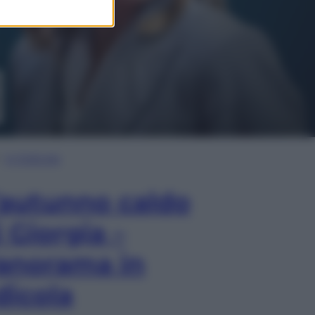
In Edicola
’autunno caldo
i Giorgia –
anorama in
dicola