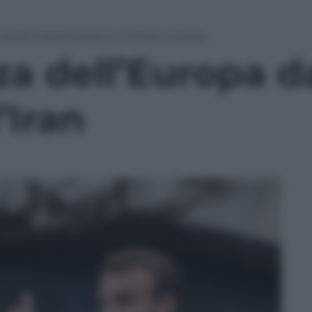
dell’Europa davanti a Trump e all’Iran
a dell’Europa d
’Iran