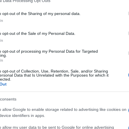
l Data Processing Opt Outs
including but not limited to your visit or usage behaviour. You may click 
 to Google and its third-party tags to use your data for below specifi
o opt-out of the Sharing of my personal data.
ogle consent section.
In
o opt-out of the Sale of my Personal Data.
In
ivismo di
Trump
in politica internazionale, è
to opt-out of processing my Personal Data for Targeted
a sua debolezza dipende in pari misura dalla sua
ing.
In
i e protagonismi confliggenti (Francia, Germania,
eadership.
o opt-out of Collection, Use, Retention, Sale, and/or Sharing
ersonal Data that Is Unrelated with the Purposes for which it
 molto visibile e proattivo, Macron
, delegittimato
lected.
po di un Paese che non è più da tempo il traino
Out
 lunga è il più potente dell’Europa, la
Germania
, ha
ni, Angela Merkel
, che soprattutto non sembra
ino vuol essere da grande.
consents
e
sta uscendo dall’Unione
e che si ritrova
o allow Google to enable storage related to advertising like cookies on
 atlantico la cui strategia dipende dalle scelte
evice identifiers in apps.
o allow my user data to be sent to Google for online advertising