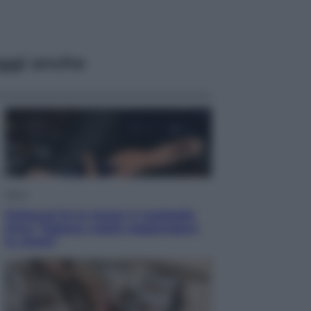
ggi anche
Sport
Pellacani fa la storia: 5 medaglie
d’oro “Adesso voglio raggiungere
le cinesi”