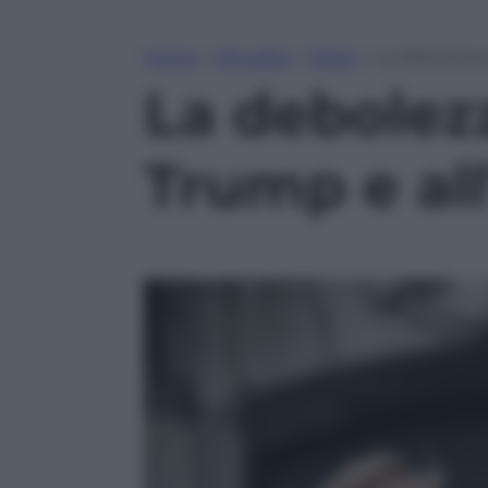
Home
»
Attualità
»
Esteri
»
La debolezza 
La debolezz
Trump e all