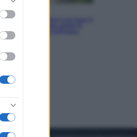
to grant or
ed purposes
Viaggi
La Thailandia segreta è sul mare: 8
luoghi tra delfini rosa, grotte di
smeraldo e villaggi sull’acqua