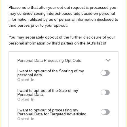
Please note that after your opt-out request is processed you
may continue seeing interest-based ads based on personal
information utilized by us or personal information disclosed to
third parties prior to your opt-out.
You may separately opt-out of the further disclosure of your
personal information by third parties on the IAB’s list of
downstream participants.
Personal Data Processing Opt Outs
This information may also be disclosed by us to third parties
on the IAB’s List of Downstream Participants that may further
I want to opt-out of the Sharing of my
disclose it to other third parties.
personal data.
Opted In
Please note that this website/app uses one or more Google
services and may gather and store information including but
I want to opt-out of the Sale of my
Personal Data.
not limited to your visit or usage behaviour. You may click to
Opted In
grant or deny consent to Google and its third-party tags to
use your data for below specified purposes in below Google
I want to opt-out of processing my
consent section.
Personal Data for Targeted Advertising.
Opted In