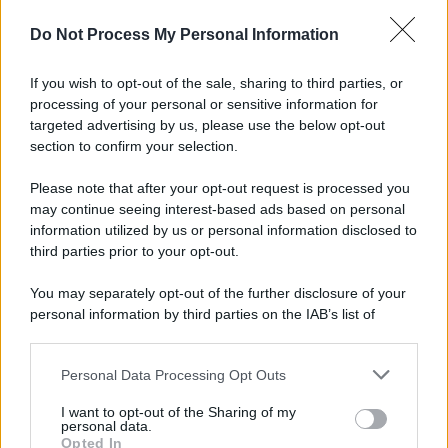
Do Not Process My Personal Information
If you wish to opt-out of the sale, sharing to third parties, or
processing of your personal or sensitive information for
targeted advertising by us, please use the below opt-out
section to confirm your selection.
Please note that after your opt-out request is processed you
may continue seeing interest-based ads based on personal
information utilized by us or personal information disclosed to
third parties prior to your opt-out.
You may separately opt-out of the further disclosure of your
personal information by third parties on the IAB’s list of
downstream participants.
Personal Data Processing Opt Outs
This information may also be disclosed by us to third parties
on the IAB’s List of Downstream Participants that may further
I want to opt-out of the Sharing of my
disclose it to other third parties.
personal data.
Opted In