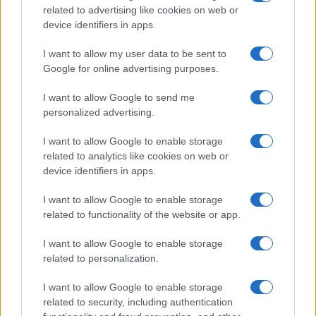
related to advertising like cookies on web or
device identifiers in apps.
I want to allow my user data to be sent to
Google for online advertising purposes.
I want to allow Google to send me
personalized advertising.
I want to allow Google to enable storage
related to analytics like cookies on web or
device identifiers in apps.
I want to allow Google to enable storage
related to functionality of the website or app.
I want to allow Google to enable storage
related to personalization.
I want to allow Google to enable storage
related to security, including authentication