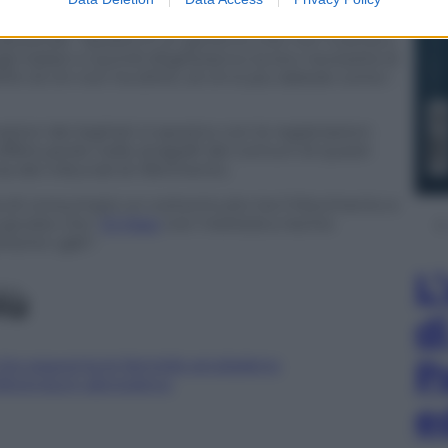
iali, ribadite appena nominati ministri – commenta
cobaleno che ha seguito da vicino i lavori della
ersonali. “Questo è un governo che non riuscirà a
i italiani e quindi sfogheranno la loro necessità di
itti di chi non ha diritti, di chi è più debole come i
ni dei leghisti si sposino con le registrazioni
effettuando nelle anagrafi dei comuni di questi
 dei tribunali di riferimento.
a di consumarsi un cortocircuito tra il Movimento e
giurare che “
Di Maio
non metterà a rischio
persone Lgbt”.
L
iù
d
P
 che spaventa le famiglie arcobaleno
 referendum abrogativo
e