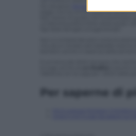
nei confronti delle famiglie omogenitor
l’ex senatore
Sergio Lo Giudice
, papà ar
legge Cirinnà, anche subendo attacchi p
fare niente di quello che ha promesso agl
un’identità politica forte attaccando i dir
figli delle famiglie omogenitoriali”.
Non si comprende però come le esternazio
che alcuni sindaci pentastellati stanno 
bambini, anche in assenza della sentenza
È sul tema dei diritti dunque che rischi
la Lega, anche se
Lo Giudice
è pronto a 
l’alleanza con la Lega per i diritti delle 
Per saperne di p
Chi è Lorenzo Fontana, il ministro
Unioni civili: 5 cose da sapere sul