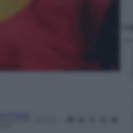
Le
ra Dellabella
 Giugno 2018
– Lettura: 3
inuti