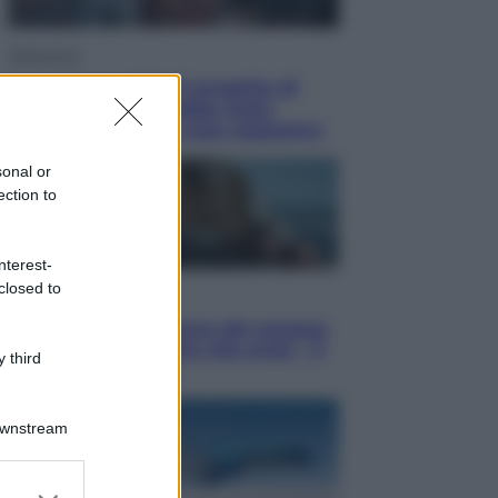
Televisione
Squid Game USA, il progetto di
David Fincher sarebbe stato
accantonato. Ecco cosa sappiamo
sonal or
ection to
nterest-
closed to
Cinema
Robin Hood – Il prezzo del sangue:
Hugh Jackman, altro che eroe! – Il
 third
video in esclusiva
Downstream
er and store