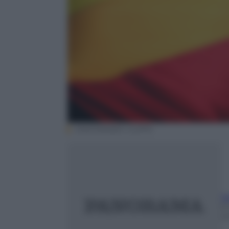
EPA/SANJEEV GUPTA
Sa
5
m