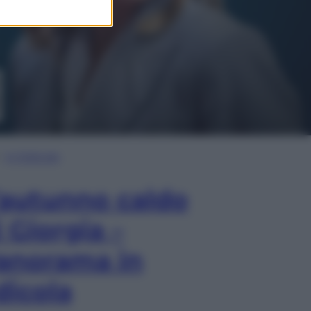
In Edicola
’autunno caldo
i Giorgia –
anorama in
dicola