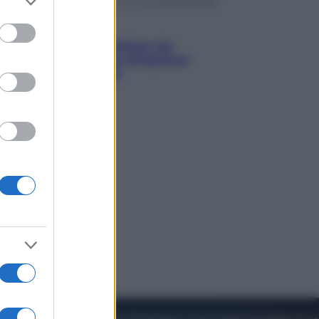
to grant or
ed purposes
Viaggi
Perché Vietnam Airlines sta
diventando la porta d’ingresso
italiana verso l’Asia