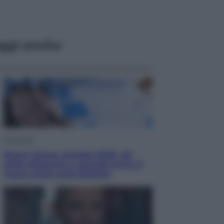
ggi anche
Economia
Nuovo bonus energia 2026, chi
potrà ottenerlo e quando arriva il
nuovo aiuto sulle bollette