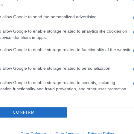
s.
ero della famiglia
ad excludendum
con una
to allow Google to send me personalized advertising.
 streghe. Un atteggiamento pericoloso in un Paese
olarmente disilluso e arrabbiato e dove
ccesa, pronta a divampare in un incendio.
o allow Google to enable storage related to analytics like cookies on
evice identifiers in apps.
sicurare ma peggiora la situazione. Ha dichiarato
lutamente toccati i temi etici. E io rispetterò quel
o allow Google to enable storage related to functionality of the website
essuali non si devono preoccupare”.
lie” commentano i diretti interessati.
o allow Google to enable storage related to personalization.
ni della comunità
o allow Google to enable storage related to security, including
cation functionality and fraud prevention, and other user protection.
nti concreti, dunque, la comunità Lgbt fa bene a
CONFIRM
pronti a dare battaglia.
esti anni per delle affermazioni becere e gravissime
Data Deletion
Data Access
Privacy Policy