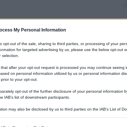
ocess My Personal Information
nti preferite
to opt-out of the sale, sharing to third parties, or processing of your per
Ministro Fontana contro le famiglie
formation for targeted advertising by us, please use the below opt-out s
Lgbt si stringe e promette battaglia
 selection.
 that after your opt-out request is processed you may continue seeing i
ased on personal information utilized by us or personal information dis
 prior to your opt-out.
rately opt-out of the further disclosure of your personal information by
he IAB’s list of downstream participants.
tion may also be disclosed by us to third parties on the IAB’s List of 
 that may further disclose it to other third parties.
 that this website/app uses one or more Google services and may gath