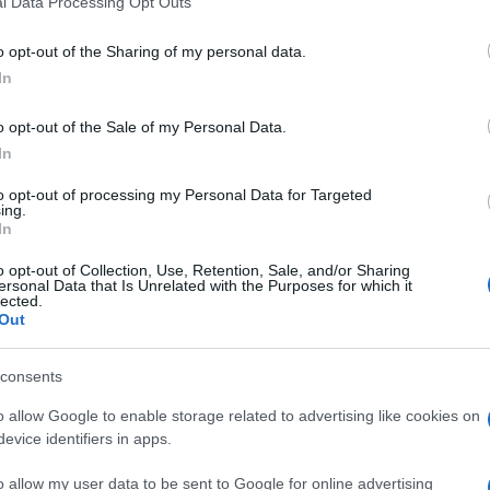
l Data Processing Opt Outs
including but not limited to your visit or usage behaviour. You may click 
 to Google and its third-party tags to use your data for below specifi
o opt-out of the Sharing of my personal data.
ogle consent section.
In
a preoccupare la comunità Lgbt.
o opt-out of the Sale of my Personal Data.
In
almeno altri due ministri dichiaratamente contro le
 Sono
Gian Marco Centinaio
e
Erika Stefani
,
to opt-out of processing my Personal Data for Targeted
he agricole, alimentari e forestali e degli Affari
ing.
ga Nord si sono fatti notare durante la
In
chetto di 22 emendamenti totalmente abrogativi
are disciplina alle unioni tra coppie dello stesso
o opt-out of Collection, Use, Retention, Sale, and/or Sharing
ersonal Data that Is Unrelated with the Purposes for which it
lected.
Out
trettanto incisivi nella discussione in aula, gli ex
oche ore dall’approdo del testo in aula hanno fatto
tringendo il governo a un maxi emendamento
consents
a volta per tutti l’adozione speciale del figlio del
hild adoption
.
o allow Google to enable storage related to advertising like cookies on
evice identifiers in apps.
i di Fontana
o allow my user data to be sent to Google for online advertising