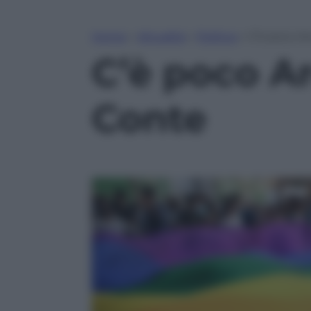
Home
»
Attualità
»
Politica
»
C’è poco A
C’è poco A
Conte