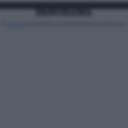
Attualità
Lifestyle
Moda
Video
Podcast
Abbonati
MENU