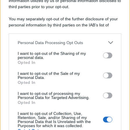
information utilized by us or personal information disclosed to
third parties prior to your opt-out.
You may separately opt-out of the further disclosure of your
personal information by third parties on the IAB’s list of
downstream participants.
Personal Data Processing Opt Outs
This information may also be disclosed by us to third parties
on the IAB’s List of Downstream Participants that may further
I want to opt-out of the Sharing of my
disclose it to other third parties.
personal data.
Opted In
Please note that this website/app uses one or more Google
services and may gather and store information including but
I want to opt-out of the Sale of my
Personal Data.
not limited to your visit or usage behaviour. You may click to
Opted In
grant or deny consent to Google and its third-party tags to
use your data for below specified purposes in below Google
I want to opt-out of processing my
consent section.
Personal Data for Targeted Advertising.
Opted In
I want to opt-out of Collection, Use,
Retention, Sale, and/or Sharing of my
Personal Data that Is Unrelated with the
Purposes for which it was collected.