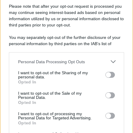
Please note that after your opt-out request is processed you
may continue seeing interest-based ads based on personal
information utilized by us or personal information disclosed to
third parties prior to your opt-out.
You may separately opt-out of the further disclosure of your
personal information by third parties on the IAB’s list of
downstream participants.
Personal Data Processing Opt Outs
This information may also be disclosed by us to third parties
on the IAB’s List of Downstream Participants that may further
I want to opt-out of the Sharing of my
disclose it to other third parties.
personal data.
Opted In
Please note that this website/app uses one or more Google
services and may gather and store information including but
I want to opt-out of the Sale of my
Personal Data.
not limited to your visit or usage behaviour. You may click to
Opted In
grant or deny consent to Google and its third-party tags to
use your data for below specified purposes in below Google
I want to opt-out of processing my
consent section.
Personal Data for Targeted Advertising.
Opted In