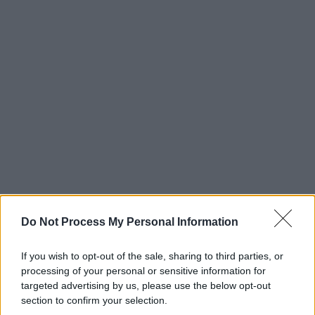
Do Not Process My Personal Information
If you wish to opt-out of the sale, sharing to third parties, or
processing of your personal or sensitive information for
targeted advertising by us, please use the below opt-out
section to confirm your selection.