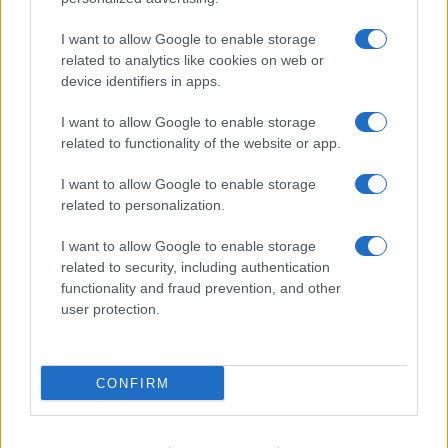
I want to allow Google to enable storage
related to analytics like cookies on web or
device identifiers in apps.
I want to allow Google to enable storage
related to functionality of the website or app.
I want to allow Google to enable storage
related to personalization.
I want to allow Google to enable storage
related to security, including authentication
functionality and fraud prevention, and other
user protection.
CONFIRM