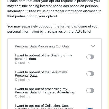
Please note that after your opt-out request is processed you
may continue seeing interest-based ads based on personal
information utilized by us or personal information disclosed to
third parties prior to your opt-out.
You may separately opt-out of the further disclosure of your
personal information by third parties on the IAB’s list of
downstream participants.
Personal Data Processing Opt Outs
This information may also be disclosed by us to third parties
on the IAB’s List of Downstream Participants that may further
I want to opt-out of the Sharing of my
disclose it to other third parties.
personal data.
Opted In
Please note that this website/app uses one or more Google
services and may gather and store information including but
I want to opt-out of the Sale of my
Personal Data.
not limited to your visit or usage behaviour. You may click to
Opted In
grant or deny consent to Google and its third-party tags to
use your data for below specified purposes in below Google
I want to opt-out of processing my
consent section.
Personal Data for Targeted Advertising.
Opted In
I want to opt-out of Collection, Use,