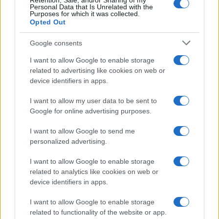
Retention, Sale, and/or Sharing of my
Personal Data that Is Unrelated with the
Purposes for which it was collected.
Opted Out
Google consents
I want to allow Google to enable storage
related to advertising like cookies on web or
device identifiers in apps.
I want to allow my user data to be sent to
Google for online advertising purposes.
I want to allow Google to send me
personalized advertising.
I want to allow Google to enable storage
related to analytics like cookies on web or
device identifiers in apps.
I want to allow Google to enable storage
related to functionality of the website or app.