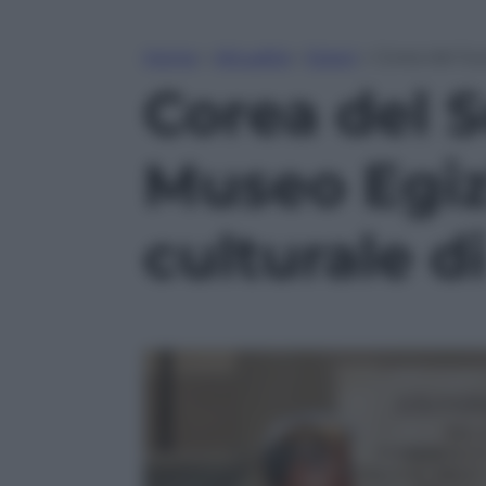
Home
»
Attualità
»
Esteri
»
Corea del Sud
Corea del Su
Museo Egiz
culturale d