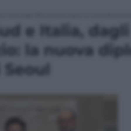
 e Italia, dagli Uffizi al Museo Egizio: la nuova diplomazia
d e Italia, dagli 
io: la nuova dip
i Seoul