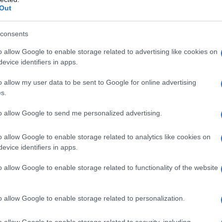
alia hanno posto le basi per una nuova stagione di
Out
una semplice collaborazione tra istituzioni
consents
li Uffizi e il National Museum of Korea rappresenta
nomeno più ampio. Dopo aver consolidato la propria
o allow Google to enable storage related to advertising like cookies on
a, serie televisive e industria creativa, Seoul sta
evice identifiers in apps.
culturale. E l’Italia, dagli Uffizi al Museo Egizio di
nteressanti di questa strategia.
o allow my user data to be sent to Google for online advertising
liabechiana degli Uffizi alla presenza del
s.
ady Kim Hye Kyung, del ministro degli Esteri Cho
a di Corea in Italia Kim Choon-goo e
to allow Google to send me personalized advertising.
 Gatto. A sottoscrivere l’intesa sono stati il
one Verde e il direttore del National Museum of
o allow Google to enable storage related to analytics like cookies on
e il via a una collaborazione che comprenderà
evice identifiers in apps.
ducative, programmi di ricerca, conservazione e
o allow Google to enable storage related to functionality of the website
 Jae Myung e la nuova
o allow Google to enable storage related to personalization.
oni tra Roma e Seoul
o allow Google to enable storage related to security, including