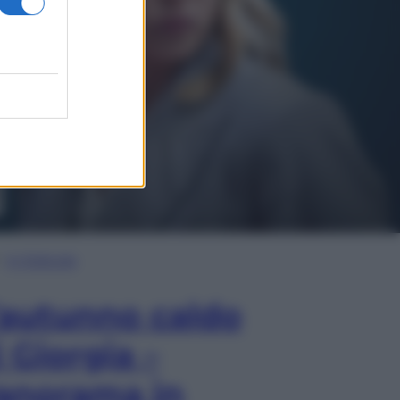
In Edicola
’autunno caldo
i Giorgia –
anorama in