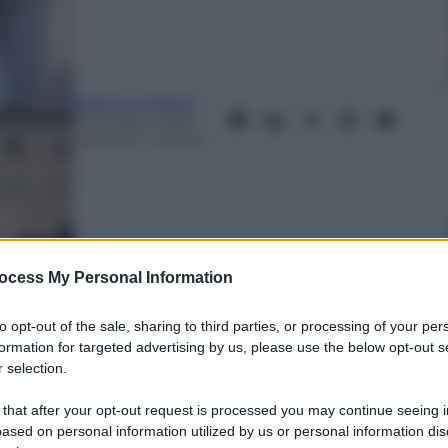
Marianna Baroli
15 Giugno 2026
–
Lettura: 7 minuti
ocess My Personal Information
to opt-out of the sale, sharing to third parties, or processing of your per
formation for targeted advertising by us, please use the below opt-out s
nti preferite
 selection.
presidente Lee Jae Myung, Corea del Sud e
 that after your opt-out request is processed you may continue seeing i
rali tra Uffizi, Museo Egizio e nuove
ased on personal information utilized by us or personal information dis