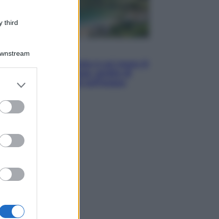
 third
Viaggi
Downstream
La Thailandia segreta è sul mare: 8
luoghi tra delfini rosa, grotte di
er and store
smeraldo e villaggi sull’acqua
to grant or
ed purposes