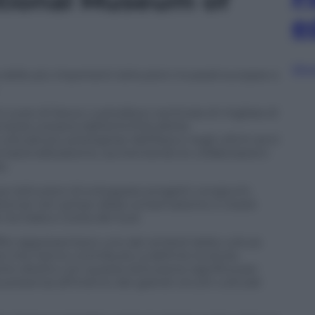
National Museum of
e
Sfog
 delle più importanti istituzioni museali europee e
 cuore di Seoul, custodisce centinaia di migliaia di
isola coreana dall’antichità all’età
lturali più prestigiose dell’Asia e negli ultimi anni
ernazionalizzazione, aumentando le collaborazioni
o.
ue istituzioni di sviluppare progetti congiunti,
tenze nel campo della conservazione e creare
ra Italia e Corea del Sud.
ffizi rappresentano uno dei simboli della cultura
 che hanno contribuito a definire la storia
rto diretto con questa istituzione significa per
presenza all’interno dei grandi circuiti culturali