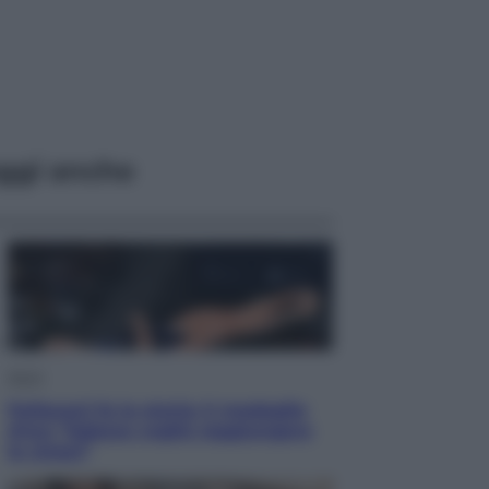
ggi anche
Sport
Pellacani fa la storia: 5 medaglie
d’oro “Adesso voglio raggiungere
le cinesi”