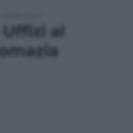
 culturale di Seoul
Uffizi al
lomazia