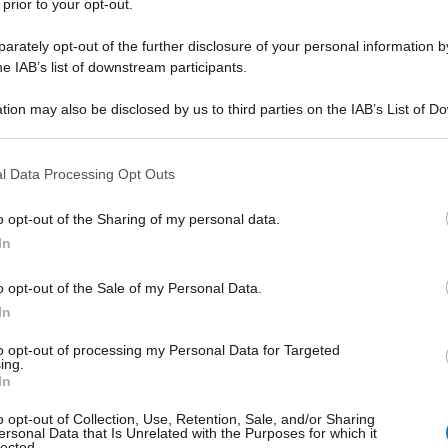
 prior to your opt-out.
rately opt-out of the further disclosure of your personal information by
he IAB’s list of downstream participants.
tion may also be disclosed by us to third parties on the IAB’s List of 
 that may further disclose it to other third parties.
 that this website/app uses one or more Google services and may gath
l Data Processing Opt Outs
including but not limited to your visit or usage behaviour. You may click 
 to Google and its third-party tags to use your data for below specifi
o opt-out of the Sharing of my personal data.
ogle consent section.
In
o opt-out of the Sale of my Personal Data.
In
to opt-out of processing my Personal Data for Targeted
ing.
contri istituzionali tra il presidente sudcoreano Lee
In
a Sergio Mattarella e il presidente del Consiglio
umando un passaggio destinato a lasciare il segno
o opt-out of Collection, Use, Retention, Sale, and/or Sharing
zi, culla del Rinascimento italiano e uno dei musei
ersonal Data that Is Unrelated with the Purposes for which it
lected.