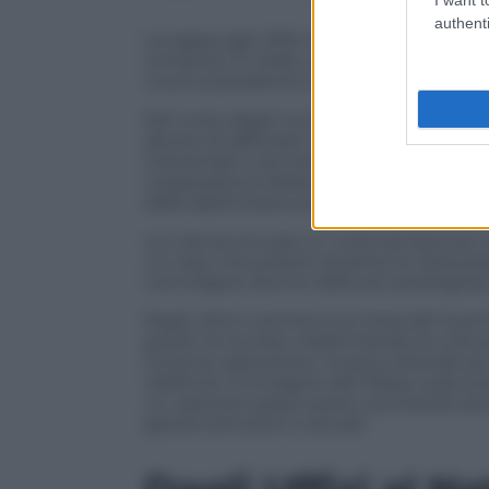
authenti
La tappa agli Uffizi si inserisce all’inte
compiuto in Italia, uno dei momenti dipl
nuovo presidente sudcoreano.
Nel corso degli incontri ufficiali con Ma
deciso di rafforzare ulteriormente una r
industriale e tecnologico. I due Paesi h
cooperazione bilaterale a una “partnership
dalla diplomazia sudcoreana.
La cultura occupa un ruolo sempre più i
un caso che proprio durante la visita pre
coinvolgere alcune delle più prestigiose
Negli ultimi vent’anni la Corea del Sud h
power al mondo, trasformando la cultura
Cinema, televisione, musica, letteratura
ridefinire l’immagine del Paese sulla s
un ulteriore passo avanti, puntando sem
grandi istituzioni culturali.