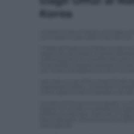
Dagli Uffizi al 
Korea
L’intesa firmata a Firenze coinvolge una
il principale museo della Corea del Sud.
Il National Museum of Korea, situato nel
reperti che raccontano la storia della pen
contemporanea. È una delle istituzioni cu
ha accelerato il proprio processo di int
con musei e fondazioni di tutto il mond
L’accordo con gli Uffizi consentirà alle d
organizzare mostre, condividere compe
nuove opportunità di scambio culturale t
La scelta di Firenze non è casuale. Gli U
italiana nel mondo e custodiscono opere
dell’arte occidentale. Costruire un rappo
Seoul rafforzare ulteriormente la propria 
internazionali.