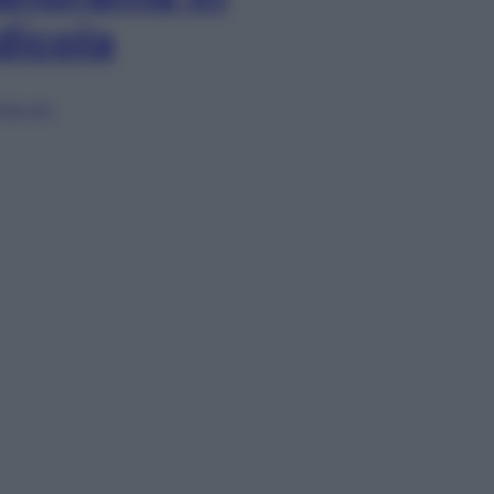
dicola
lia ora