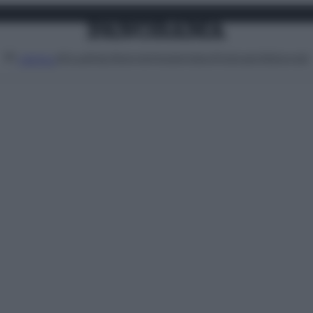
Attualità
Lifestyle
Moda
Video
Podcast
Abbonati
MENU