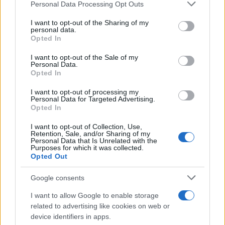
Personal Data Processing Opt Outs
This information may also be disclosed by us to third parties
on the IAB’s List of Downstream Participants that may further
I want to opt-out of the Sharing of my
disclose it to other third parties.
personal data.
Opted In
Please note that this website/app uses one or more Google
services and may gather and store information including but
I want to opt-out of the Sale of my
Personal Data.
not limited to your visit or usage behaviour. You may click to
Opted In
grant or deny consent to Google and its third-party tags to
use your data for below specified purposes in below Google
I want to opt-out of processing my
consent section.
Personal Data for Targeted Advertising.
Opted In
I want to opt-out of Collection, Use,
Retention, Sale, and/or Sharing of my
Personal Data that Is Unrelated with the
Purposes for which it was collected.
Opted Out
Google consents
I want to allow Google to enable storage
related to advertising like cookies on web or
device identifiers in apps.