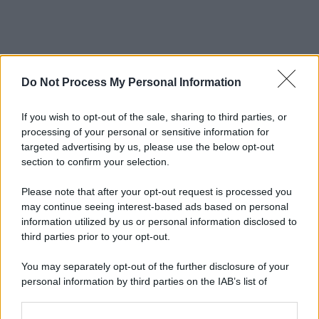
Do Not Process My Personal Information
If you wish to opt-out of the sale, sharing to third parties, or
processing of your personal or sensitive information for
targeted advertising by us, please use the below opt-out
section to confirm your selection.
Please note that after your opt-out request is processed you
may continue seeing interest-based ads based on personal
information utilized by us or personal information disclosed to
third parties prior to your opt-out.
You may separately opt-out of the further disclosure of your
personal information by third parties on the IAB’s list of
downstream participants.