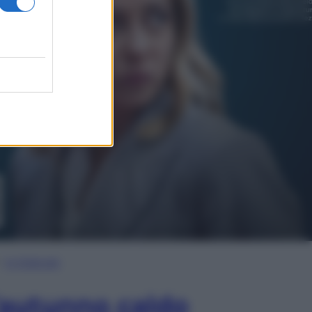
In Edicola
’autunno caldo