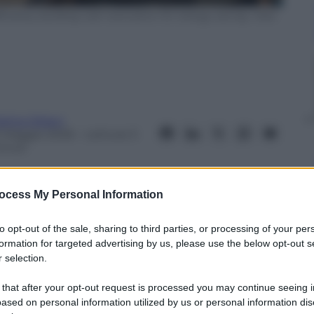
ficiency building wall renovation for energy saving. View
attia Oldani
2 Maggio 2026
– Lettura: 5
inuti
ocess My Personal Information
to opt-out of the sale, sharing to third parties, or processing of your per
formation for targeted advertising by us, please use the below opt-out s
nti preferite
 selection.
cati tra lavori Superbonus incompleti,
 that after your opt-out request is processed you may continue seeing i
olari e possibili controlli fiscali.
ased on personal information utilized by us or personal information dis