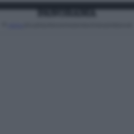
Attualità
Lifestyle
Moda
Video
Podcast
Abbonati
MENU