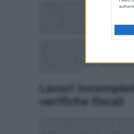
A pagare il prezzo di questo cortocircuit
authenti
professionisti coinvolti. Il rischio maggio
titolari delle detrazioni. Sono loro, oggi,
termici interrotti, pratiche da ricostruir
potenzialmente illegittimo e, soprattutto
dell’amministrazione finanziaria.
Il punto è semplice, almeno nella sua d
bastava avviare un cantiere, firmare una
opere fossero materialmente realizzate e
a partire, nel caso dell’efficientamento
energetiche dell’edificio. Dove questo pe
può venire meno.
Lavori incomplet
verifiche fiscali
La situazione diventa ancora più delica
lavori, i cosiddetti Sal, attraverso i qual
da utilizzare per pagare le imprese. Se q