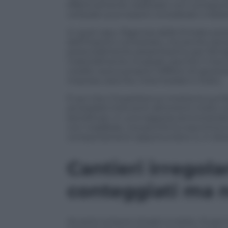
effettivamente realizzate non corrispon
utilizzato può essere considerato indebi
In quel caso, l’Agenzia delle Entrate po
dell’importo contestato, ma anche sanzion
potenzialmente pesantissimo per famigl
materialmente incassati, perché il mecc
credito aveva proprio l’effetto di spostar
imprese, banche, intermediari e Stato.
È qui che il Superbonus mostra la sua f
accessibili interventi altrimenti molto co
beneficiari, in una trappola amministrat
con malafede, ma perché la macchina si è
comportamenti opportunistici e, in divers
Cantieri irregola
conteggiati ma n
Accanto ai lavori rimasti a metà, c’è poi i