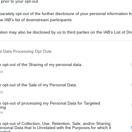
 prior to your opt-out.
rately opt-out of the further disclosure of your personal information by
he IAB’s list of downstream participants.
tion may also be disclosed by us to third parties on the IAB’s List of 
 that may further disclose it to other third parties.
 that this website/app uses one or more Google services and may gath
l Data Processing Opt Outs
including but not limited to your visit or usage behaviour. You may click 
 to Google and its third-party tags to use your data for below specifi
o opt-out of the Sharing of my personal data.
ogle consent section.
In
o opt-out of the Sale of my Personal Data.
In
sto sospeso tra ponteggi mai smontati, facciate
to opt-out of processing my Personal Data for Targeted
ing.
niali trasformate in tribunali domestici e famiglie
In
el Superbonus, oggi si ritrovano davanti alla parte
la riqualificazione a costo quasi zero, non più il
o opt-out of Collection, Use, Retention, Sale, and/or Sharing
o come grande occasione collettiva, ma il rischio
ersonal Data that Is Unrelated with the Purposes for which it
vori incompleti, crediti fiscali contestati, somme
lected.