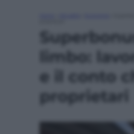
Home
»
Attualità
»
Economia
»
Superbon
proprietari
Superbonus
limbo: lavor
e il conto c
proprietari