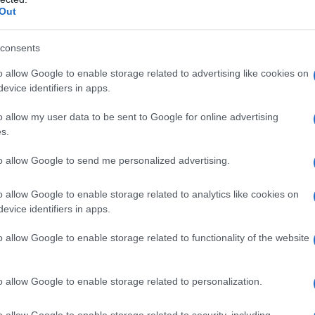
lle Entrate.
Out
asto dietro le impalcature e sotto la retorica del
iaia di condomini italiani. Secondo i dati Enea
consents
tagione del 110% può dirsi ormai sostanzialmente
enti prenotati attraverso le asseverazioni ma mai
o allow Google to enable storage related to advertising like cookies on
del 2,7% dei lavori condominiali legati al Superbonus
evice identifiers in apps.
 circa
2,3 miliardi di euro
. Tradotto nella vita reale:
he se la cifra effettiva potrebbe essere più alta.
o allow my user data to be sent to Google for online advertising
s.
l conto lasciato ai
to allow Google to send me personalized advertising.
o allow Google to enable storage related to analytics like cookies on
evice identifiers in apps.
ltanto fiscale. È, prima di tutto, una questione di
o allow Google to enable storage related to functionality of the website
 molti casi, infatti, i condomini si sono affidati a
, società “apri e chiudi” che hanno intercettato la
 avviato cantieri, incassato anticipi o lavorato su
o allow Google to enable storage related to personalization.
complessità normativa, all’aumento dei costi, alla
hanno lasciato tutto a metà.
o allow Google to enable storage related to security, including