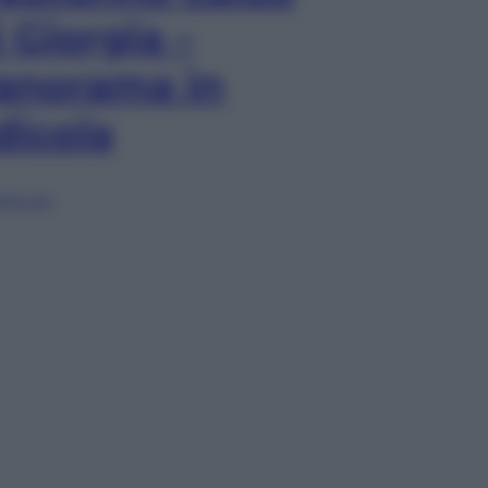
i Giorgia –
anorama in
dicola
lia ora