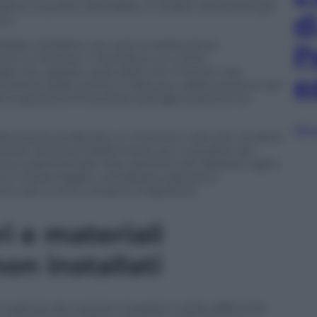
dono a quanto dichiarato, il credito d’imposta già
d
to.
trebbe chiedere non solo la restituzione
P
i e interessi. Il risultato è un conto
ie che, spesso, quei soldi non li hanno mai
e
anismo dello sconto in fattura e della cessione del
e la gestione finanziaria dell’agevolazione tra
Sfog
rattura più profonda: un incentivo nato per rendere
stosi rischia di trasformarsi, per una parte dei
iva e patrimoniale. Non perché tutti abbiano agito
 rivelata fragile, complessa, esposta a
i casi, a vere e proprie irregolarità.
ri e materiali
on installati
l capitolo dei cantieri irregolari e delle difformità