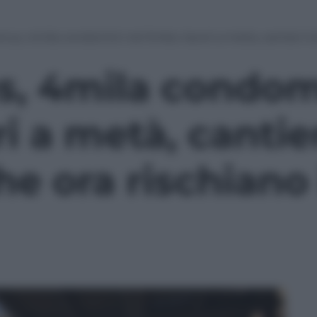
us, 4mila condomini nel limbo: lavori a metà, cantieri irre
, 4mila condomi
i a metà, cantier
he ora rischiano 