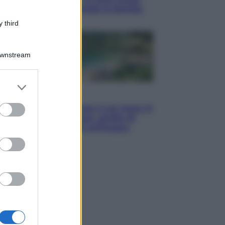
per mostrare al mondo la bomba
atomica
 third
Downstream
er and store
to grant or
Viaggi
ed purposes
La Thailandia segreta è sul mare: 8
luoghi tra delfini rosa, grotte di
smeraldo e villaggi sull’acqua