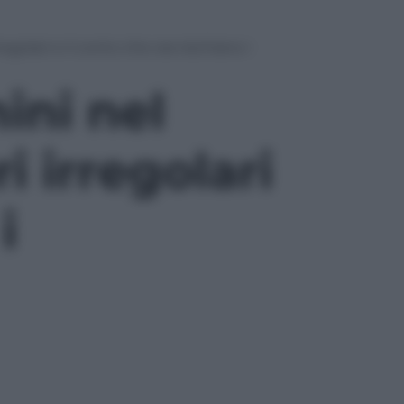
golari e il conto che ora rischiano i
ni nel
i irregolari
i